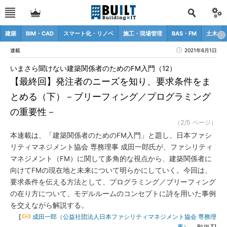
建築
BIM・CAD
スマート化・リノベ
施工・現場管理
BAS・FM
土木
連載
2021年6月1日
いまさら聞けない建築関係者のためのFM入門（12）
【最終回】発注者のニーズを知り、要求条件をま
とめる（下）－ブリーフィング／プログラミング
の重要性－
（2/5 ページ）
本連載は、「建築関係者のためのFM入門」と題し、日本ファシ
リティマネジメント協会 専務理事 成田一郎氏が、ファシリティ
マネジメント（FM）に関して多角的な視点から、建築関係者に
向けてFMの現在地と未来について明らかにしていく。今回は、
要求条件を伝える方法として、プログラミング／ブリーフィング
の在り方について、モデルルームのコンセプトに詩を用いた事例
を交えながら解説する。
[
成田一郎（公益社団法人日本ファシリティマネジメント協会 専務理
事）
，BUILT]