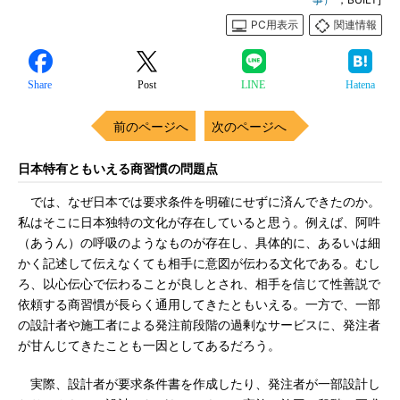
PC用表示
関連情報
Share
Post
LINE
Hatena
前のページへ
次のページへ
日本特有ともいえる商習慣の問題点
では、なぜ日本では要求条件を明確にせずに済んできたのか。
私はそこに日本独特の文化が存在していると思う。例えば、阿吽
（あうん）の呼吸のようなものが存在し、具体的に、あるいは細
かく記述して伝えなくても相手に意図が伝わる文化である。むし
ろ、以心伝心で伝わることが良しとされ、相手を信じて性善説で
依頼する商習慣が長らく通用してきたともいえる。一方で、一部
の設計者や施工者による発注前段階の過剰なサービスに、発注者
が甘んじてきたことも一因としてあるだろう。
実際、設計者が要求条件書を作成したり、発注者が一部設計し