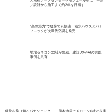
大規模データセンターをモジュール型に 申請
／設計から施工まで約2年を目指す
“高除湿力”で猛暑でも快適 積水ハウスとパナ
ソニックが次世代空調を発売
地場ゼネコン22社が集結、建設DXやAIの実践
事例を共有
猛暑を乗り切るパナソニック
熊本地震でドローン6社が災害