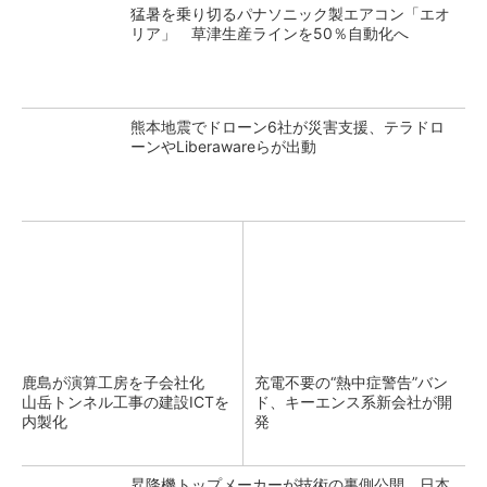
猛暑を乗り切るパナソニック製エアコン「エオ
リア」 草津生産ラインを50％自動化へ
熊本地震でドローン6社が災害支援、テラドロ
ーンやLiberawareらが出動
鹿島が演算工房を子会社化
充電不要の“熱中症警告”バン
山岳トンネル工事の建設ICTを
ド、キーエンス系新会社が開
内製化
発
昇降機トップメーカーが技術の裏側公開 日本