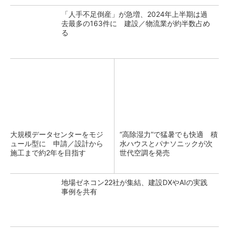
「人手不足倒産」が急増、2024年上半期は過
去最多の163件に 建設／物流業が約半数占め
る
大規模データセンターをモジ
“高除湿力”で猛暑でも快適 積
ュール型に 申請／設計から
水ハウスとパナソニックが次
施工まで約2年を目指す
世代空調を発売
地場ゼネコン22社が集結、建設DXやAIの実践
事例を共有