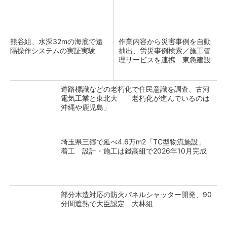
熊谷組、水深32mの海底で遠
作業内容から災害事例を自動
隔操作システムの実証実験
抽出、労災事例検索／施工管
理サービスを連携 東急建設
道路標識などの老朽化で住民意識を調査、古河
電気工業と東北大 「老朽化が進んでいるのは
沖縄や鹿児島」
埼玉県三郷で延べ4.6万m2「TC型物流施設」
着工 設計・施工は錢高組で2026年10月完成
部分木造対応の防火パネルシャッター開発、90
分間遮熱で大臣認定 大林組