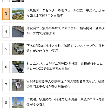
大規模データセンターをモジュール型に 申請／設計か
ら施工まで約2年を目指す
建設廃プラ活用の高耐久アスファルト舗装開発、鹿島グ
ループ内で資源循環
下水道管路の洗浄／点検／診断をワンストップ化、奥村
組らがいわき市で実証
セコムとパスコがダム管理DXを検証 自律飛行セコム
ドローンXXでダム巡視を自動化
WBGT測定器導入や熱中症予防の管理者育成など、福島
の専門工事会社が暑さ対策強化
「鷺沼」駅直結の32階建てビル誕生、東急の2.3ha再開
発が今冬着工