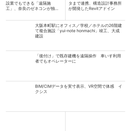
設業でもできる「遠隔施
タまで連携、構造設計事務所
工」、奈良のゼネコンが独自
が開発したRevitアドイン
装置とStarlinkで実現
大阪本町駅にオフィス／学校／ホテルの26階建
て複合施設「yui-note honmachi」竣工、大成
建設
「後付け」で既存建機を遠隔操作 車いす利用
者でもオペレーターに
BIM/CIMデータを実寸表示、VR空間で体感 イ
クシス