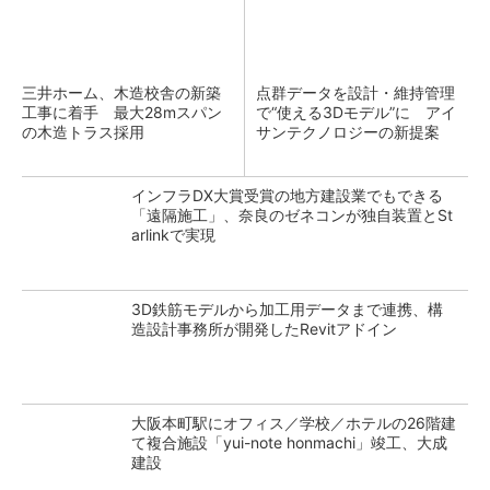
三井ホーム、木造校舎の新築
点群データを設計・維持管理
工事に着手 最大28mスパン
で“使える3Dモデル”に アイ
の木造トラス採用
サンテクノロジーの新提案
インフラDX大賞受賞の地方建設業でもできる
「遠隔施工」、奈良のゼネコンが独自装置とSt
arlinkで実現
3D鉄筋モデルから加工用データまで連携、構
造設計事務所が開発したRevitアドイン
大阪本町駅にオフィス／学校／ホテルの26階建
て複合施設「yui-note honmachi」竣工、大成
建設