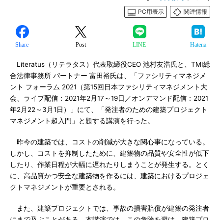
PC用表示
関連情報
Share
Post
LINE
Hatena
Literatus（リテラタス）代表取締役CEO 池村友浩氏と、TMI総
合法律事務所 パートナー 富田裕氏は、「ファシリティマネジメ
ント フォーラム 2021（第15回日本ファシリティマネジメント大
会、ライブ配信：2021年2月17～19日／オンデマンド配信：2021
年2月22～3月1日）」にて、「発注者のための建築プロジェクト
マネジメント超入門」と題する講演を行った。
昨今の建築では、コストの削減が大きな関心事になっている。
しかし、コストを抑制したために、建築物の品質や安全性が低下
したり、作業日程が大幅に遅れたりしまうことが発生する。とく
に、高品質かつ安全な建築物を作るには、建築におけるプロジェ
クトマネジメントが重要とされる。
また、建築プロジェクトでは、事故の損害賠償が建築の発注者
にまで及ぶことがある。本講演では、この危険を避け、建築プロ