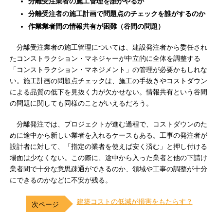
分離受注業者の施工管理を誰がやるか
分離受注者の施工計画で問題点のチェックを誰がするのか
作業業者間の情報共有が困難（谷間の問題）
分離受注業者の施工管理については、建設発注者から委任され
たコンストラクション・マネジャーが中立的に全体を調整する
「コンストラクション・マネジメント」の管理が必要かもしれな
い。施工計画の問題点チェックは、施工の手抜きやコストダウン
による品質の低下を見抜く力が欠かせない。情報共有という谷間
の問題に関しても同様のことがいえるだろう。
分離発注では、プロジェクトが進む過程で、コストダウンのた
めに途中から新しい業者を入れるケースもある。工事の発注者が
設計者に対して、「指定の業者を使えば安く済む」と押し付ける
場面は少なくない。この際に、途中から入った業者と他の下請け
業者間で十分な意思疎通ができるのか、領域や工事の調整が十分
にできるのかなどに不安が残る。
建築コストの低減が損害をもたらす？