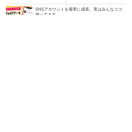
SNSアカウントを着実に成長。実はみんなココ
使ってます。
PR(Dreaw合同会社)
大規模データセンターをモジュール型に 申請
／設計から施工まで約2年を目指す
点群データを設計・維持管理で“使える3Dモデ
ル”に アイサンテクノロジーの新提案