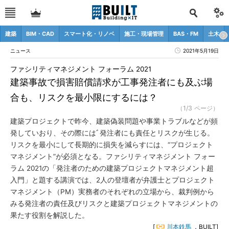
建築
BIM・CAD
スマート化・リノベ
施工・現場管理
BAS・FM
土木
ニュース
2021年5月19日
ファシリティマネジメント フォーラム 2021
建築事故で損害賠償請求が工事発注者にも及ぶ場
合も、リスクを最小限にするには？
（1/3 ページ）
建築プロジェクトで昨今、建築偽装問題や事業トラブルなどが頻
発していおり、その際にはﾞ発注者にも責任とリスクが生じる。
リスクを最小にして長期的に損失を減らすには、“プロジェクト
マネジメント”が必須となる。ファシリティマネジメント フォー
ラム 2021の「発注者のための建築プロジェクトマネジメント超
入門」と題する講演では、2人の登壇者が弁護士とプロジェクト
マネジメント（PM）実務者のそれぞれの立場から、裁判例から
みる発注者の責任及びリスクと建築プロジェクトマネジメントの
果たす役割を解説した。
[
川本鉄馬
，BUILT]