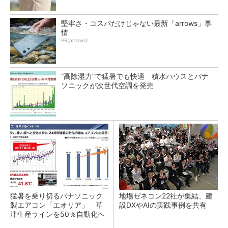
堅牢さ・コスパだけじゃない最新「arrows」事
情
PR(arrows)
“高除湿力”で猛暑でも快適 積水ハウスとパナ
ソニックが次世代空調を発売
猛暑を乗り切るパナソニック
地場ゼネコン22社が集結、建
製エアコン「エオリア」 草
設DXやAIの実践事例を共有
津生産ラインを50％自動化へ