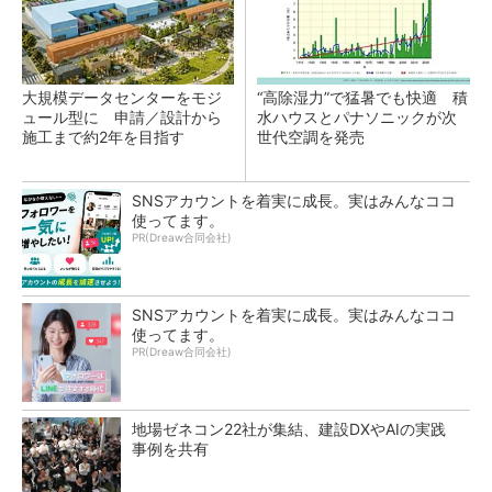
大規模データセンターをモジ
“高除湿力”で猛暑でも快適 積
ュール型に 申請／設計から
水ハウスとパナソニックが次
施工まで約2年を目指す
世代空調を発売
SNSアカウントを着実に成長。実はみんなココ
使ってます。
PR(Dreaw合同会社)
SNSアカウントを着実に成長。実はみんなココ
使ってます。
PR(Dreaw合同会社)
地場ゼネコン22社が集結、建設DXやAIの実践
事例を共有