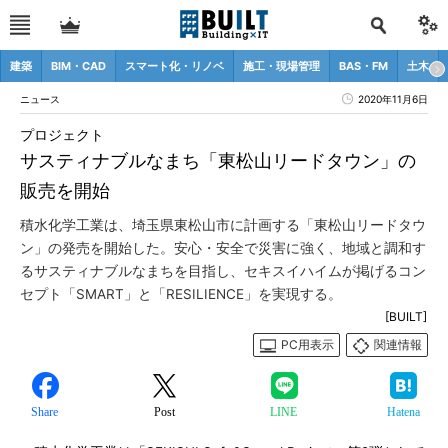
建築
BIM・CAD
スマート化・リノベ
施工・現場管理
BAS・FM
土木
ニュース
2020年11月6日
プロジェクト
サスティナブルなまち「東松山リードタウン」の
販売を開始
積水化学工業は、埼玉県東松山市に計画する「東松山リードタウ
ン」の発売を開始した。安心・安全で災害に強く、地域と調和す
るサスティナブルなまちを目指し、セキスイハイムが掲げるコン
セプト「SMART」と「RESILIENCE」を実現する。
[BUILT]
PC用表示
関連情報
Share
Post
LINE
Hatena