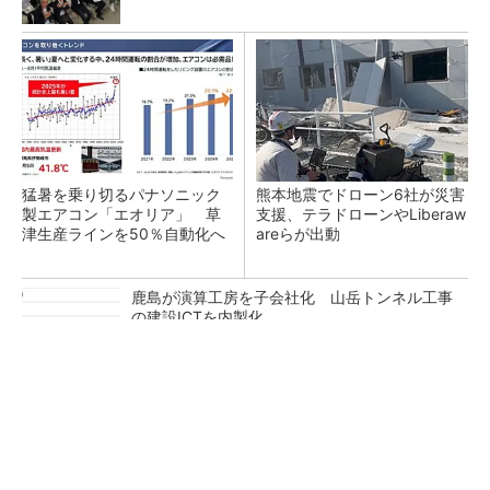
猛暑を乗り切るパナソニック
熊本地震でドローン6社が災害
製エアコン「エオリア」 草
支援、テラドローンやLiberaw
津生産ラインを50％自動化へ
areらが出動
鹿島が演算工房を子会社化 山岳トンネル工事
の建設ICTを内製化
充電不要の“熱中症警告”バンド、キーエンス系
新会社が開発