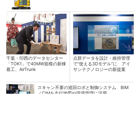
千葉・印西のデータセンター
点群データを設計・維持管理
「TOK1」で40MW規模の新棟
で“使える3Dモデル”に アイ
着工、AirTrunk
サンテクノロジーの新提案
スキャン不要の巡回ロボと制御システム BIM
／CIMを走行地図や現場管理に活用
「後付け」で既存建機を遠隔操作 車いす利用
者でもオペレーターに