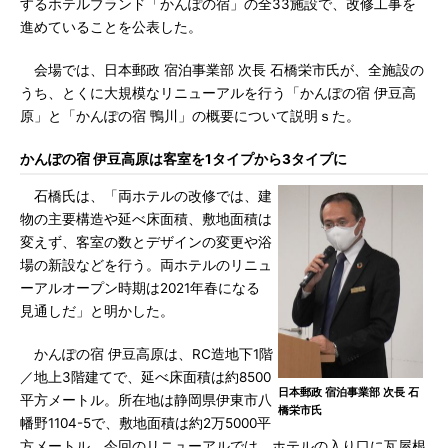
するホテルブランド「かんぽの宿」の全33施設で、改修工事を
進めていることを公表した。
会場では、日本郵政 宿泊事業部 次長 石橋栄市氏が、全施設の
うち、とくに大規模なリニューアルを行う「かんぽの宿 伊豆高
原」と「かんぽの宿 鴨川」の概要について説明ｓた。
かんぽの宿 伊豆高原は客室を1タイプから3タイプに
石橋氏は、「両ホテルの改修では、建
物の主要構造や延べ床面積、敷地面積は
変えず、客室の数とデザインの変更や浴
場の新設などを行う。両ホテルのリニュ
ーアルオープン時期は2021年春になる
見通しだ」と明かした。
かんぽの宿 伊豆高原は、RC造地下1階
／地上3階建てで、延べ床面積は約8500
日本郵政 宿泊事業部 次長 石
平方メートル。所在地は静岡県伊東市八
橋栄市氏
幡野1104-5で、敷地面積は約2万5000平
方メートル。今回のリニューアルでは、ホテルの入り口に瓦屋根