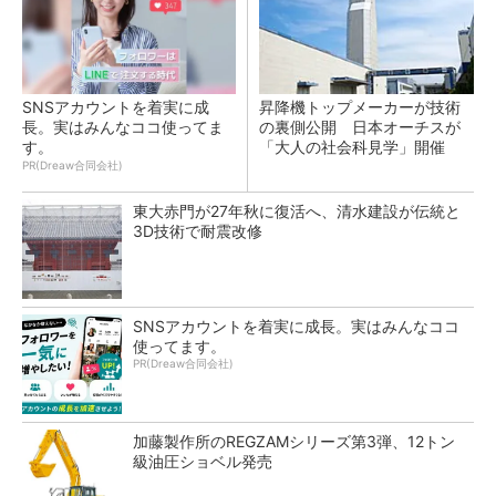
SNSアカウントを着実に成
昇降機トップメーカーが技術
長。実はみんなココ使ってま
の裏側公開 日本オーチスが
す。
「大人の社会科見学」開催
PR(Dreaw合同会社)
東大赤門が27年秋に復活へ、清水建設が伝統と
3D技術で耐震改修
SNSアカウントを着実に成長。実はみんなココ
使ってます。
PR(Dreaw合同会社)
加藤製作所のREGZAMシリーズ第3弾、12トン
級油圧ショベル発売