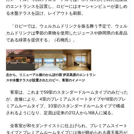
のエントランスを設置し、ロビーにはオーシャンビューが楽しめ
る水盤テラスを設け、レイアウトも刷新。
「ロビーでは、ウェルカムドリンクを振る舞う予定で、ウェル
カムドリンクは季節の果物を使用したジュースや静岡県の名産品
である緑茶を提供する」（石橋氏）。
左から、リニューアル後のかんぽの宿 伊豆高原のエントラン
スや水盤テラスが設置されたロビー、客室のイメージ
客室は、これまで59室のスタンダードルームタイプのみだった
が、改修により、4室のプレミアムスイートタイプや18室のプレ
ミアムルームタイプ、33室のスタンダードルームタイプで構成
されるようになり、定員は従来の212人から168人に減る。
全客室が和モダンテイストに仕上げられ、プレミアムスイート
タイプとプレミアムルームタイプには海が眺められる露天風呂が