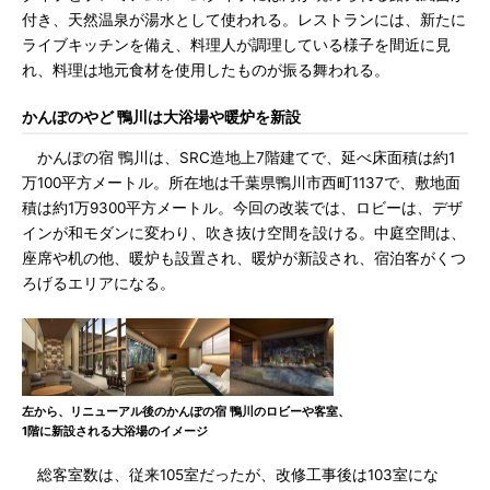
付き、天然温泉が湯水として使われる。レストランには、新たに
ライブキッチンを備え、料理人が調理している様子を間近に見
れ、料理は地元食材を使用したものが振る舞われる。
かんぽのやど 鴨川は大浴場や暖炉を新設
かんぽの宿 鴨川は、SRC造地上7階建てで、延べ床面積は約1
万100平方メートル。所在地は千葉県鴨川市西町1137で、敷地面
積は約1万9300平方メートル。今回の改装では、ロビーは、デザ
インが和モダンに変わり、吹き抜け空間を設ける。中庭空間は、
座席や机の他、暖炉も設置され、暖炉が新設され、宿泊客がくつ
ろげるエリアになる。
左から、リニューアル後のかんぽの宿 鴨川のロビーや客室、
1階に新設される大浴場のイメージ
総客室数は、従来105室だったが、改修工事後は103室にな