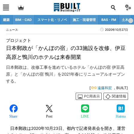
建築
BIM・CAD
スマート化・リノベ
施工・現場管理
BAS・FM
土木
ニュース
2020年10月27日
プロジェクト
日本郵政が「かんぽの宿」の33施設を改修、伊豆
高原と鴨川のホテルは来春開業
日本郵政は、改修工事を進めているホテル「かんぽの宿 伊豆高
原」と「かんぽの宿 鴨川」を2021年春にリニューアルオープン
する。
[
遠藤和宏
，BUILT]
PC用表示
関連情報
Share
Post
LINE
Hatena
日本郵政は2020年10月23日、都内で記者発表会を開き、運営