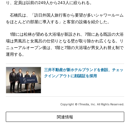
り、定員は以前の249人から243人に絞られる。
石橋氏は、「訪日外国人旅行客から要望が多いシャワールーム
をほとんどの部屋に導入する」と客室の設備を紹介した。
1階には松林が望める大浴場が新設され、7階にある既設の大浴
場は男風呂と女風呂の仕切りとなる壁が取り除かれ広くなる。リ
ニューアルオープン後は、1階と7階の大浴場が男女入れ替え制で
運用する。
三井不動産が新ホテルブランドを創設、チェッ
クイン／アウトに顔認証を採用
Copyright © ITmedia, Inc. All Rights Reserved.
関連情報