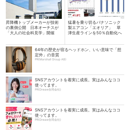
昇降機トップメーカーが技術
猛暑を乗り切るパナソニック
の裏側公開 日本オーチスが
製エアコン「エオリア」 草
「大人の社会科見学」開催
津生産ラインを50％自動化へ
64年の歴史が宿るヘッドホン、いい意味で「想
定外」の音質
PR(Marshall Group AB)
SNSアカウントを着実に成長。実はみんなココ
使ってます。
PR(Dreaw合同会社)
SNSアカウントを着実に成長。実はみんなココ
使ってます。
PR(Dreaw合同会社)