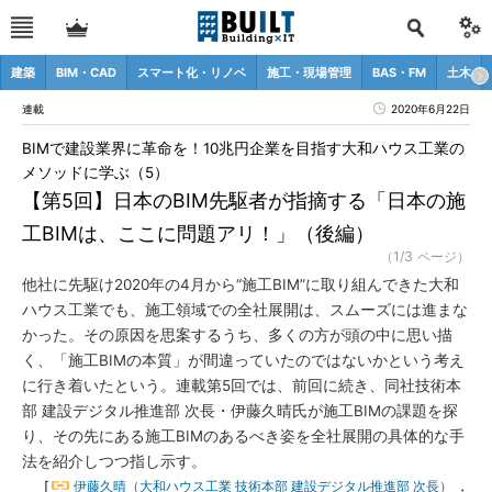
建築
BIM・CAD
スマート化・リノベ
施工・現場管理
BAS・FM
土木
連載
2020年6月22日
BIMで建設業界に革命を！10兆円企業を目指す大和ハウス工業の
メソッドに学ぶ（5）
【第5回】日本のBIM先駆者が指摘する「日本の施
工BIMは、ここに問題アリ！」（後編）
（1/3 ページ）
他社に先駆け2020年の4月から“施工BIM”に取り組んできた大和
ハウス工業でも、施工領域での全社展開は、スムーズには進まな
かった。その原因を思案するうち、多くの方が頭の中に思い描
く、「施工BIMの本質」が間違っていたのではないかという考え
に行き着いたという。連載第5回では、前回に続き、同社技術本
部 建設デジタル推進部 次長・伊藤久晴氏が施工BIMの課題を探
り、その先にある施工BIMのあるべき姿を全社展開の具体的な手
法を紹介しつつ指し示す。
[
伊藤久晴（大和ハウス工業 技術本部 建設デジタル推進部 次長）
，