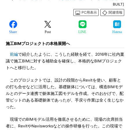
BUILT]
PC用表示
関連情報
Share
Post
LINE
Hatena
施工BIMプロジェクトの本格展開へ
前編
で紹介したように、こうした経験を経て、2016年に社内稟
議で施工BIMに対する補助金を確保し、本格的なBIMプロジェク
トへと移行した。
このプロジェクトでは、設計の段階からRevitを使い、顧客と
の打ち合せなどに活用した。基礎躯体については、構造BIMモデ
ルとのデータ連携で躯体施工図モデルを作成。そのおかげで、配
管ピットのある基礎躯体であったが、手戻り作業は全く生じなか
った。
現場でのBIMモデル活用を徹底させるために、現場の次席担当
者に、RevitやNavisworksなどの操作研修を行った。この現場で