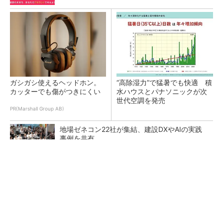
ガシガシ使えるヘッドホン。
“高除湿力”で猛暑でも快適 積
カッターでも傷がつきにくい
水ハウスとパナソニックが次
世代空調を発売
PR(Marshall Group AB)
地場ゼネコン22社が集結、建設DXやAIの実践
事例を共有
点群データを設計・維持管理で“使える3Dモデ
ル”に アイサンテクノロジーの新提案