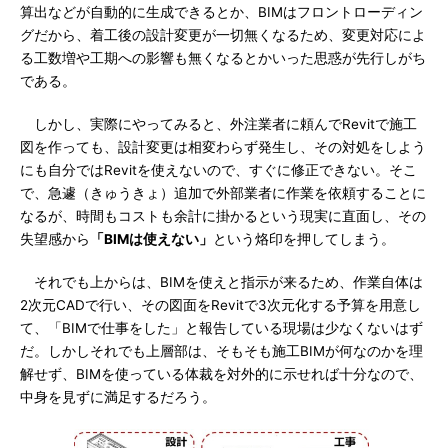
算出などが自動的に生成できるとか、BIMはフロントローディン
グだから、着工後の設計変更が一切無くなるため、変更対応によ
る工数増や工期への影響も無くなるとかいった思惑が先行しがち
である。
しかし、実際にやってみると、外注業者に頼んでRevitで施工
図を作っても、設計変更は相変わらず発生し、その対処をしよう
にも自分ではRevitを使えないので、すぐに修正できない。そこ
で、急遽（きゅうきょ）追加で外部業者に作業を依頼することに
なるが、時間もコストも余計に掛かるという現実に直面し、その
失望感から
「BIMは使えない」
という烙印を押してしまう。
それでも上からは、BIMを使えと指示が来るため、作業自体は
2次元CADで行い、その図面をRevitで3次元化する予算を用意し
て、「BIMで仕事をした」と報告している現場は少なくないはず
だ。しかしそれでも上層部は、そもそも施工BIMが何なのかを理
解せず、BIMを使っている体裁を対外的に示せれば十分なので、
中身を見ずに満足するだろう。