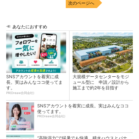
次のページへ
あなたにおすすめ
SNSアカウントを着実に成
大規模データセンターをモジ
長。実はみんなココ使ってま
ュール型に 申請／設計から
す。
施工まで約2年を目指す
PR(Dreaw合同会社)
SNSアカウントを着実に成長。実はみんなココ
使ってます。
PR(Dreaw合同会社)
“高除湿力”で猛暑でも快適 積水ハウスとパナ