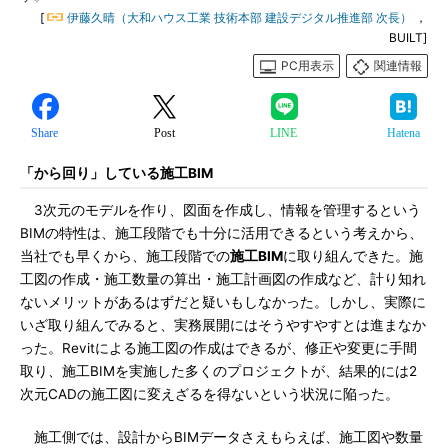
[
伊藤久晴（大和ハウス工業 技術本部 建設デジタル推進部 次長）
，
BUILT]
PC用表示
関連情報
Share
Post
LINE
Hatena
「から回り」している施工BIM
3次元のモデルを作り、図面を作成し、情報を管理するという
BIMの特性は、施工段階でも十分に活用できるという考えから、
当社でも早くから、施工段階での
施工BIM
に取り組んできた。施
工図の作成・施工数量の算出・施工計画図の作成など、計り知れ
ないメリットがあるはずだと疑いもしなかった。しかし、実際に
いざ取り組んでみると、実務展開にはそうやすやすとは進まなか
った。Revitによる施工図の作成はできるが、修正や変更に手間
取り、施工BIMを実施した多くのプロジェクトが、結果的には2
次元CADの施工図に変えざるを得ないという状況に陥った。
施工側では、設計からBIMデータさえもらえば、施工図や数量