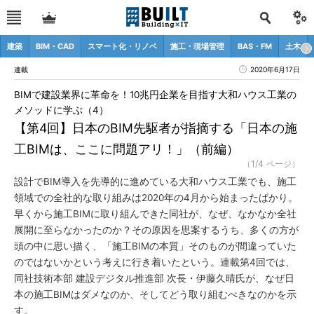
建築
BIM・CAD
スマート化・リノベ
施工・現場管理
BAS・FM
土木
連載
2020年6月17日
BIMで建設業界に革命を！10兆円企業を目指す大和ハウス工業の
メソッドに学ぶ（4）
【第4回】日本のBIM先駆者が指摘する「日本の施
工BIMは、ここに問題アリ！」（前編）
（1/4 ページ）
設計でBIM導入を先導的に進めている大和ハウス工業でも、施工
領域での全社的な取り組みは2020年の4月から始まったばかり。
早くから施工BIMに取り組んできた同社が、なぜ、なかなか全社
展開に至らなかったのか？その原因を思案するうち、多くの方が
頭の中に思い描く、「施工BIMの本質」そのものが間違っていた
のではないかという考えに行き着いたという。連載第4回では、
同社技術本部 建設デジタル推進部 次長・伊藤久晴氏が、なぜ日
本の施工BIMはダメなのか、そしてどう取り組むべきなのかを示
す。