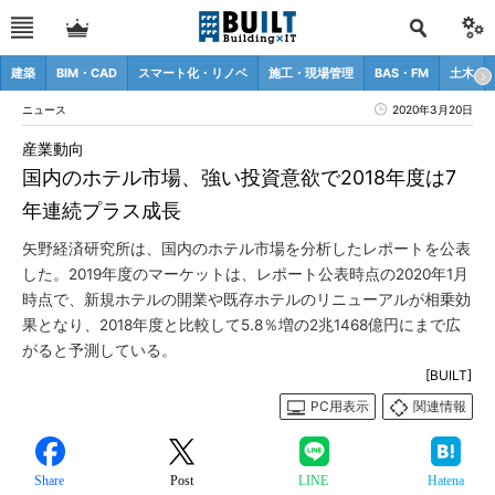
建築
BIM・CAD
スマート化・リノベ
施工・現場管理
BAS・FM
土木
ニュース
2020年3月20日
産業動向
国内のホテル市場、強い投資意欲で2018年度は7
年連続プラス成長
矢野経済研究所は、国内のホテル市場を分析したレポートを公表
した。2019年度のマーケットは、レポート公表時点の2020年1月
時点で、新規ホテルの開業や既存ホテルのリニューアルが相乗効
果となり、2018年度と比較して5.8％増の2兆1468億円にまで広
がると予測している。
[BUILT]
PC用表示
関連情報
Share
Post
LINE
Hatena