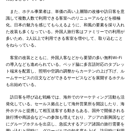
また、ホテル事業者は、単価の高い上層階の改修や訪日客を意
識して複数人数で利用できる客室へのリニューアルなどを積極
化。日本の魅力を感じてもらえるように、和風の要素を採り入れ
た改装も多くなっている。外国人旅行客はファミリーでの利用が
多いため、2人以上で利用できる客室を増やして、取り込むこと
をねらっている。
客室の改装とともに、外国人客などから要望の多い無料Wi-Fi
の導入なども進められている。ベッド脇に多言語対応のタブレッ
ト端末を配置し、照明や空調の調整からカーテンの上げ下げ、ル
ームサービスの注文などができるサービスなどを展開するホテル
も出始めている。
訪日客を呼び込む戦略では、海外でのマーケティング活動も活
発化している。セールス拠点として海外営業所を開設したり、海
外ホテルと提携して相互送客する動きもある。国外で開催される
旅行博や商談会などへの参加も増えており、アジアの新興国など
にグループホテルを出店し、急拡大するアジア諸国の旅行需要を
囲い込むと同時に、グローバルでの知名度を上げ、訪日時に利用