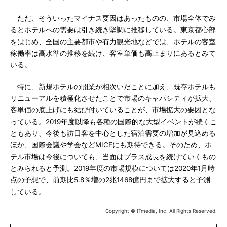
ただ、そういったマイナス要因はあったものの、市場全体でみ
るとホテルへの需要は引き続き堅調に推移している。東京都心部
をはじめ、全国の主要都市や有力観光地などでは、ホテルの客室
稼働率は高水準の推移を続け、客室単価も高止まりにあるとみて
いる。
特に、新規ホテルの開業が相次いだことに加え、既存ホテルも
リニューアルを積極化させたことで市場のキャパシティが拡大、
客単価の底上げにも結び付いていることが、市場拡大の要因とな
っている。2019年度以降も各種の国際的な大型イベントが続くこ
ともあり、今後も訪日客を中心とした宿泊需要の増加が見込める
ほか、国際会議や学会などMICEにも期待できる。そのため、ホ
テル市場は今後についても、当面はプラス成長を続けていくもの
とみられると予測。2019年度の市場規模については2020年1月時
点の予想で、前期比5.8％増の2兆1468億円まで拡大すると予測
している。
Copyright © ITmedia, Inc. All Rights Reserved.