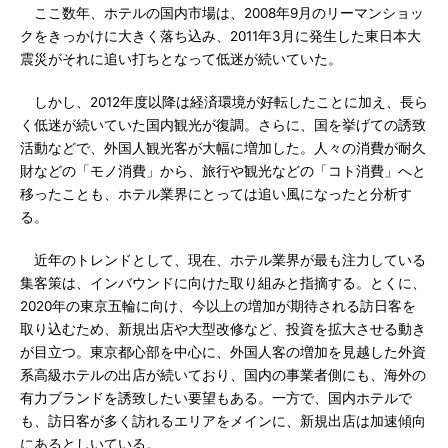
ここ数年、ホテルの国内市場は、2008年9月のリーマンショッ
クをきっかけに大きく落ち込み、2011年3月に発生した東日本大
震災がそれに追い打ちとなって低迷が続いていた。
しかし、2012年度以降は経済環境が好転したことに加え、長ら
く低迷が続いていた国内観光が復調。さらに、国を挙げての誘致
活動などで、外国人観光客が大幅に増加した。人々の消費が耐久
財などの「モノ消費」から、旅行や観光などの「コト消費」へと
移ったことも、ホテル業界にとっては追い風になったと分析す
る。
近年のトレンドとして、現在、ホテル業界が最も注力している
集客策は、インバウンドに向けた取り組みと指摘する。とくに、
2020年の東京五輪に向け、今以上の増加が期待される訪日客を
取り込むため、新規出店や大型改修など、投資を拡大させる動き
が目立つ。東京都心部を中心に、外国人客の増加を見越した外資
系高級ホテルの出店が続いており、国内の事業者側にも、海外の
有力ブランドを誘致したい要望もある。一方で、国内ホテルで
も、訪日客が多く訪れるエリアをメインに、新規出店は加速傾向
にあるとしいている。