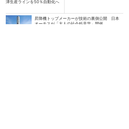
津生産ラインを50％自動化へ
昇降機トップメーカーが技術の裏側公開 日本
オーチスが「大人の社会科見学」開催
1日だけ働きたい、を叶える求人サイト
PR(ショットワークス)
熊本地震でドローン6社が災害支援、テラドロ
ーンやLiberawareらが出動