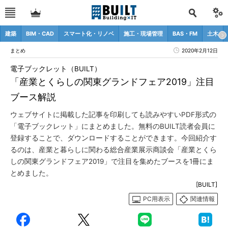
建築
BIM・CAD
スマート化・リノベ
施工・現場管理
BAS・FM
土木
まとめ
2020年2月12日
電子ブックレット（BUILT）
「産業とくらしの関東グランドフェア2019」注目
ブース解説
ウェブサイトに掲載した記事を印刷しても読みやすいPDF形式の
「電子ブックレット」にまとめました。無料のBUILT読者会員に
登録することで、ダウンロードすることができます。今回紹介す
るのは、産業と暮らしに関わる総合産業展示商談会「産業とくら
しの関東グランドフェア2019」で注目を集めたブースを1冊にま
とめました。
[BUILT]
PC用表示
関連情報