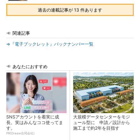
過去の連載記事が 13 件あります
関連記事
⇒『電子ブックレット』バックナンバー一覧
あなたにおすすめ
SNSアカウントを着実に成
大規模データセンターをモジ
長。実はみんなココ使ってま
ュール型に 申請／設計から
す。
施工まで約2年を目指す
PR(Dreaw合同会社)