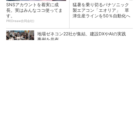
SNSアカウントを着実に成
猛暑を乗り切るパナソニック
長。実はみんなココ使ってま
製エアコン「エオリア」 草
す。
津生産ラインを50％自動化へ
PR(Dreaw合同会社)
地場ゼネコン22社が集結、建設DXやAIの実践
事例を共有
昇降機トップメーカーが技術の裏側公開 日本
オーチスが「大人の社会科見学」開催
熊本地震でドローン6社が災害支援、テラドロ
ーンやLiberawareらが出動