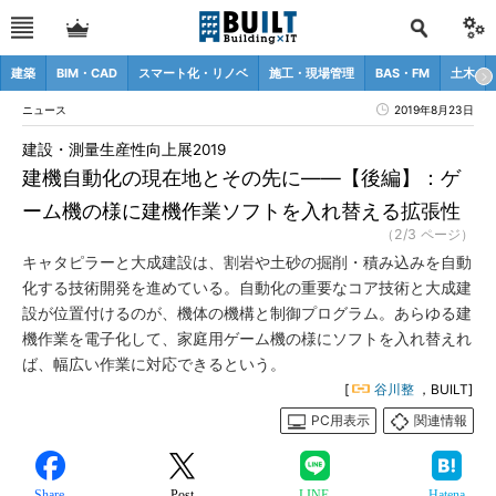
建築
BIM・CAD
スマート化・リノベ
施工・現場管理
BAS・FM
土木
ニュース
2019年8月23日
建設・測量生産性向上展2019
建機自動化の現在地とその先に――【後編】：ゲ
ーム機の様に建機作業ソフトを入れ替える拡張性
（2/3 ページ）
キャタピラーと大成建設は、割岩や土砂の掘削・積み込みを自動
化する技術開発を進めている。自動化の重要なコア技術と大成建
設が位置付けるのが、機体の機構と制御プログラム。あらゆる建
機作業を電子化して、家庭用ゲーム機の様にソフトを入れ替えれ
ば、幅広い作業に対応できるという。
[
谷川整
，BUILT]
PC用表示
関連情報
Share
Post
LINE
Hatena