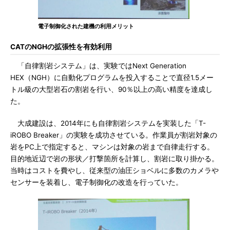
電子制御化された建機の利用メリット
CATのNGHの拡張性を有効利用
「自律割岩システム」は、実験ではNext Generation
HEX（NGH）に自動化プログラムを投入することで直径1.5メー
トル級の大型岩石の割岩を行い、90％以上の高い精度を達成し
た。
大成建設は、2014年にも自律割岩システムを実装した「T-
iROBO Breaker」の実験を成功させている。作業員が割岩対象の
岩をPC上で指定すると、マシンは対象の岩まで自律走行する。
目的地近辺で岩の形状／打撃箇所を計算し、割岩に取り掛かる。
当時はコストを費やし、従来型の油圧ショベルに多数のカメラや
センサーを装着し、電子制御化の改造を行っていた。