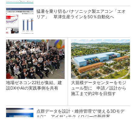
猛暑を乗り切るパナソニック製エアコン「エオ
リア」 草津生産ラインを50％自動化へ
地場ゼネコン22社が集結、建
大規模データセンターをモジ
設DXやAIの実践事例を共有
ュール型に 申請／設計から
施工まで約2年を目指す
点群データを設計・維持管理で“使える3Dモデ
ル”に アイサンテクノロジーの新提案