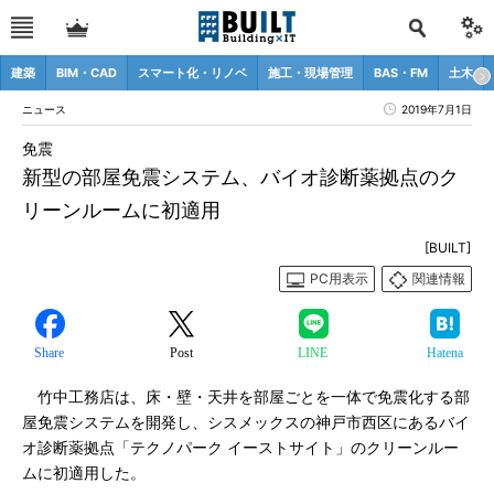
建築
BIM・CAD
スマート化・リノベ
施工・現場管理
BAS・FM
土木
ニュース
2019年7月1日
免震
新型の部屋免震システム、バイオ診断薬拠点のク
リーンルームに初適用
[BUILT]
PC用表示
関連情報
Share
Post
LINE
Hatena
竹中工務店は、床・壁・天井を部屋ごとを一体で免震化する部
屋免震システムを開発し、シスメックスの神戸市西区にあるバイ
オ診断薬拠点「テクノパーク イーストサイト」のクリーンルー
ムに初適用した。