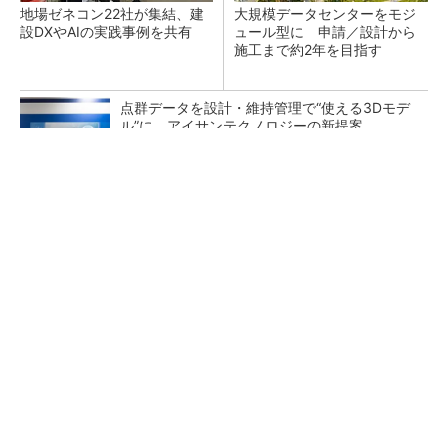
地場ゼネコン22社が集結、建
大規模データセンターをモジ
設DXやAIの実践事例を共有
ュール型に 申請／設計から
施工まで約2年を目指す
点群データを設計・維持管理で“使える3Dモデ
ル”に アイサンテクノロジーの新提案
熊本地震でドローン6社が災害支援、テラドロ
ーンやLiberawareらが出動
鹿島が演算工房を子会社化 山岳トンネル工事
の建設ICTを内製化