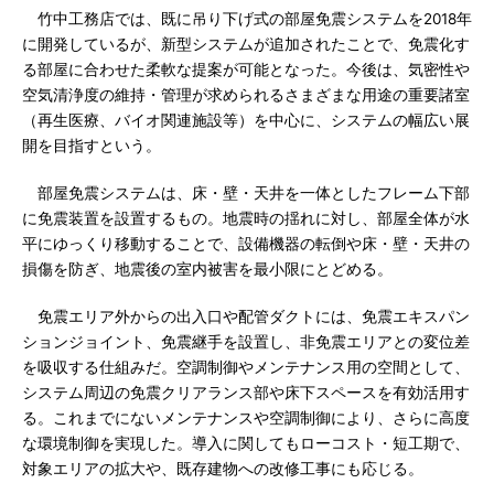
竹中工務店では、既に吊り下げ式の部屋免震システムを2018年
に開発しているが、新型システムが追加されたことで、免震化す
る部屋に合わせた柔軟な提案が可能となった。今後は、気密性や
空気清浄度の維持・管理が求められるさまざまな用途の重要諸室
（再生医療、バイオ関連施設等）を中心に、システムの幅広い展
開を目指すという。
部屋免震システムは、床・壁・天井を一体としたフレーム下部
に免震装置を設置するもの。地震時の揺れに対し、部屋全体が水
平にゆっくり移動することで、設備機器の転倒や床・壁・天井の
損傷を防ぎ、地震後の室内被害を最小限にとどめる。
免震エリア外からの出入口や配管ダクトには、免震エキスパン
ションジョイント、免震継手を設置し、非免震エリアとの変位差
を吸収する仕組みだ。空調制御やメンテナンス用の空間として、
システム周辺の免震クリアランス部や床下スペースを有効活用す
る。これまでにないメンテナンスや空調制御により、さらに高度
な環境制御を実現した。導入に関してもローコスト・短工期で、
対象エリアの拡大や、既存建物への改修工事にも応じる。