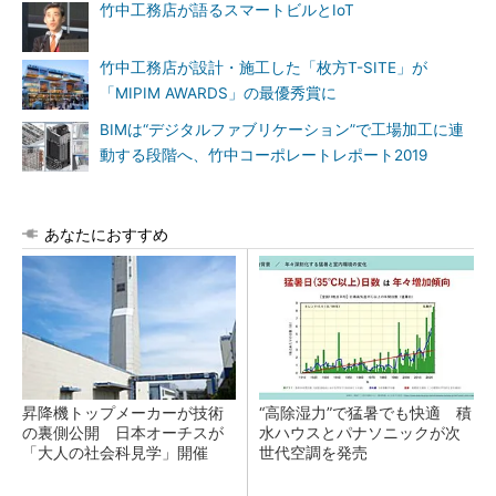
竹中工務店が語るスマートビルとIoT
竹中工務店が設計・施工した「枚方T-SITE」が
「MIPIM AWARDS」の最優秀賞に
BIMは“デジタルファブリケーション”で工場加工に連
動する段階へ、竹中コーポレートレポート2019
あなたにおすすめ
昇降機トップメーカーが技術
“高除湿力”で猛暑でも快適 積
の裏側公開 日本オーチスが
水ハウスとパナソニックが次
「大人の社会科見学」開催
世代空調を発売