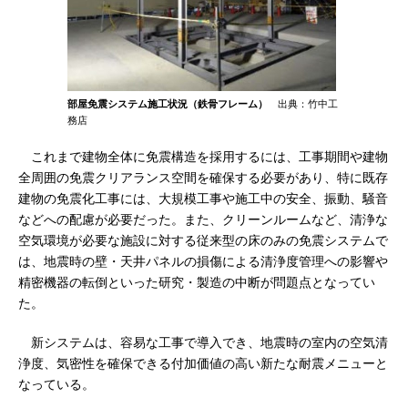
部屋免震システム施工状況（鉄骨フレーム）
出典：竹中工
務店
これまで建物全体に免震構造を採用するには、工事期間や建物
全周囲の免震クリアランス空間を確保する必要があり、特に既存
建物の免震化工事には、大規模工事や施工中の安全、振動、騒音
などへの配慮が必要だった。また、クリーンルームなど、清浄な
空気環境が必要な施設に対する従来型の床のみの免震システムで
は、地震時の壁・天井パネルの損傷による清浄度管理への影響や
精密機器の転倒といった研究・製造の中断が問題点となってい
た。
新システムは、容易な工事で導入でき、地震時の室内の空気清
浄度、気密性を確保できる付加価値の高い新たな耐震メニューと
なっている。