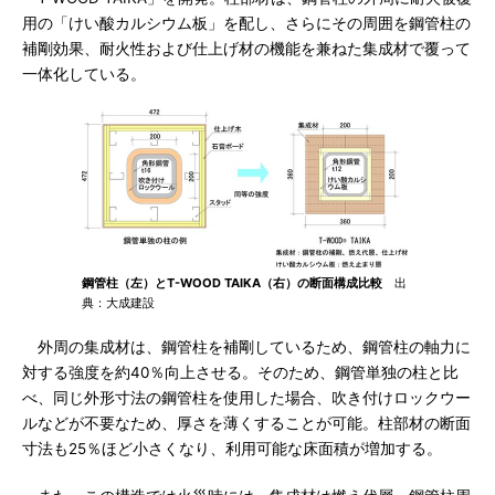
用の「けい酸カルシウム板」を配し、さらにその周囲を鋼管柱の
補剛効果、耐火性および仕上げ材の機能を兼ねた集成材で覆って
一体化している。
鋼管柱（左）とT-WOOD TAIKA（右）の断面構成比較
出
典：大成建設
外周の集成材は、鋼管柱を補剛しているため、鋼管柱の軸力に
対する強度を約40％向上させる。そのため、鋼管単独の柱と比
べ、同じ外形寸法の鋼管柱を使用した場合、吹き付けロックウー
ルなどが不要なため、厚さを薄くすることが可能。柱部材の断面
寸法も25％ほど小さくなり、利用可能な床面積が増加する。