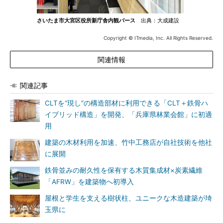
さいたま市大宮区役所新庁舎内観パース
出典：大成建設
Copyright © ITmedia, Inc. All Rights Reserved.
関連情報
関連記事
CLTを“現し”の構造部材に利用できる「CLT＋鉄骨ハ
イブリッド構造」を開発、「兵庫県林業会館」に初適
用
建築の木材利用を加速、竹中工務店が自社技術を他社
に展開
鉄骨並みの耐久性を保有する木質集成材×炭素繊維
「AFRW」を建築物へ初導入
屋根と学生を支える樹状柱、ユニークな木造建築が埼
玉県に