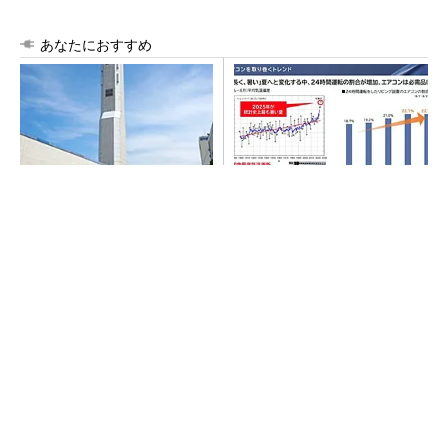
あなたにおすすめ
昇降機トップメーカーが技術
猛暑を乗り切るパナソニック
の裏側公開 日本オーチスが
製エアコン「エオリア」 草
「大人の社会科見学」開催
津生産ラインを50％自動化へ
arrowsの頑丈さがとんでもないレベルに
PR(arrows)
SNSアカウントを着実に成長。実はみんなココ
使ってます。
PR(Dreaw合同会社)