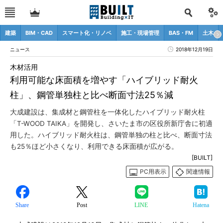
建築
BIM・CAD
スマート化・リノベ
施工・現場管理
BAS・FM
土木
ニュース
2018年12月19日
木材活用
利用可能な床面積を増やす「ハイブリッド耐火
柱」、鋼管単独柱と比べ断面寸法25％減
大成建設は、集成材と鋼管柱を一体化したハイブリッド耐火柱
「T-WOOD TAIKA」を開発し、さいたま市の区役所新庁舎に初適
用した。ハイブリッド耐火柱は、鋼管単独の柱と比べ、断面寸法
も25％ほど小さくなり、利用できる床面積が広がる。
[BUILT]
PC用表示
関連情報
Share
Post
LINE
Hatena