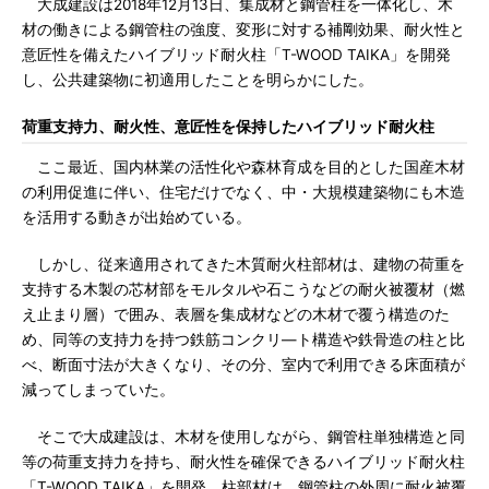
大成建設は2018年12月13日、集成材と鋼管柱を一体化し、木
材の働きによる鋼管柱の強度、変形に対する補剛効果、耐火性と
意匠性を備えたハイブリッド耐火柱「T-WOOD TAIKA」を開発
し、公共建築物に初適用したことを明らかにした。
荷重支持力、耐火性、意匠性を保持したハイブリッド耐火柱
ここ最近、国内林業の活性化や森林育成を目的とした国産木材
の利用促進に伴い、住宅だけでなく、中・大規模建築物にも木造
を活用する動きが出始めている。
しかし、従来適用されてきた木質耐火柱部材は、建物の荷重を
支持する木製の芯材部をモルタルや石こうなどの耐火被覆材（燃
え止まり層）で囲み、表層を集成材などの木材で覆う構造のた
め、同等の支持力を持つ鉄筋コンクリ―ト構造や鉄骨造の柱と比
べ、断面寸法が大きくなり、その分、室内で利用できる床面積が
減ってしまっていた。
そこで大成建設は、木材を使用しながら、鋼管柱単独構造と同
等の荷重支持力を持ち、耐火性を確保できるハイブリッド耐火柱
「T-WOOD TAIKA」を開発。柱部材は、鋼管柱の外周に耐火被覆