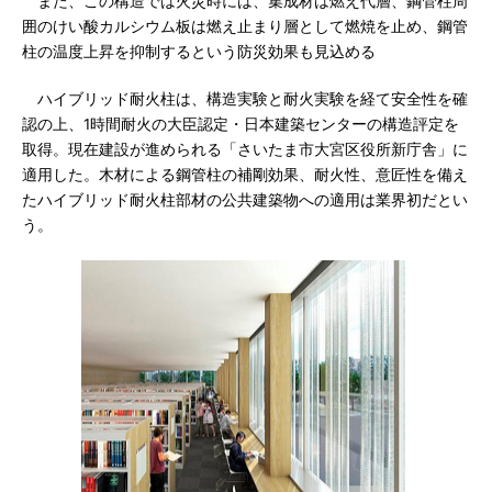
また、この構造では火災時には、集成材は燃え代層、鋼管柱周
囲のけい酸カルシウム板は燃え止まり層として燃焼を止め、鋼管
柱の温度上昇を抑制するという防災効果も見込める
ハイブリッド耐火柱は、構造実験と耐火実験を経て安全性を確
認の上、1時間耐火の大臣認定・日本建築センターの構造評定を
取得。現在建設が進められる「さいたま市大宮区役所新庁舎」に
適用した。木材による鋼管柱の補剛効果、耐火性、意匠性を備え
たハイブリッド耐火柱部材の公共建築物への適用は業界初だとい
う。