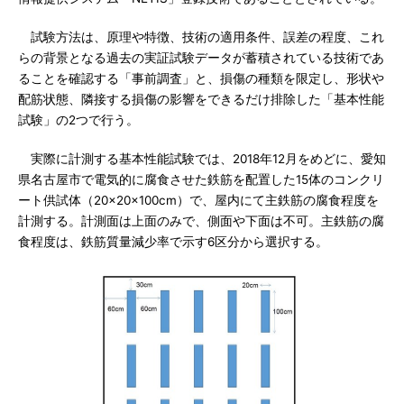
試験方法は、原理や特徴、技術の適用条件、誤差の程度、これ
らの背景となる過去の実証試験データが蓄積されている技術であ
ることを確認する「事前調査」と、損傷の種類を限定し、形状や
配筋状態、隣接する損傷の影響をできるだけ排除した「基本性能
試験」の2つで行う。
実際に計測する基本性能試験では、2018年12月をめどに、愛知
県名古屋市で電気的に腐食させた鉄筋を配置した15体のコンクリ
ート供試体（20×20×100cm）で、屋内にて主鉄筋の腐食程度を
計測する。計測面は上面のみで、側面や下面は不可。主鉄筋の腐
食程度は、鉄筋質量減少率で示す6区分から選択する。