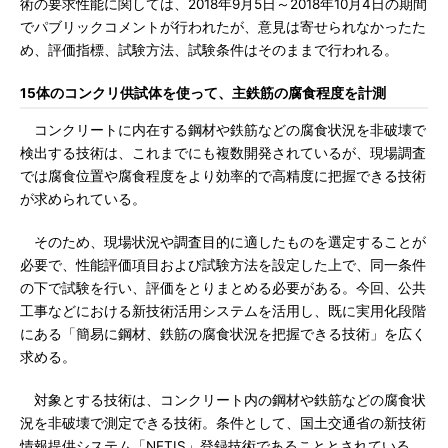
術の要求性能に関しては、2018年9月5日～2018年10月4日の期間
でパブリックコメントが行われたが、意見は寄せられなかったた
め、評価指標、試験方法、試験条件はそのままで行われる。
15体のコンクリ供試体を使って、主鉄筋の腐食程度を計測
コンクリートに内在する鋼材や鉄筋などの腐食状況を非破壊で
検出する技術は、これまでにも複数開発されているが、現場調査
では腐食位置や腐食程度をより効率的で高精度に把握できる技術
が求められている。
そのため、現場状況や調査目的に適したものを選定することが
必要で、性能評価項目および試験方法を設定した上で、同一条件
の下で試験を行い、評価をとりまとめる必要がある。今回、公共
工事などにおける新技術活用システムを活用し、既に実用化段階
にある「簡易に鋼材、鉄筋の腐食状況を把握できる技術」を広く
求める。
対象とする技術は、コンクリート内の鋼材や鉄筋などの腐食状
況を非破壊で測定できる技術。条件として、国土交通省の新技術
情報提供システム「NETIS」登録技術であることとされている。