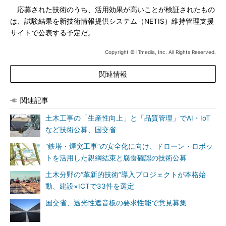
応募された技術のうち、活用効果が高いことが検証されたもの
は、試験結果を新技術情報提供システム（NETIS）維持管理支援
サイトで公表する予定だ。
Copyright © ITmedia, Inc. All Rights Reserved.
関連情報
関連記事
土木工事の「生産性向上」と「品質管理」でAI・IoT
など技術公募、国交省
“鉄塔・煙突工事”の安全化に向け、ドローン・ロボッ
トを活用した親綱結束と腐食確認の技術公募
土木分野の“革新的技術”導入プロジェクトが本格始
動、建設×ICTで33件を選定
国交省、透光性遮音板の要求性能で意見募集