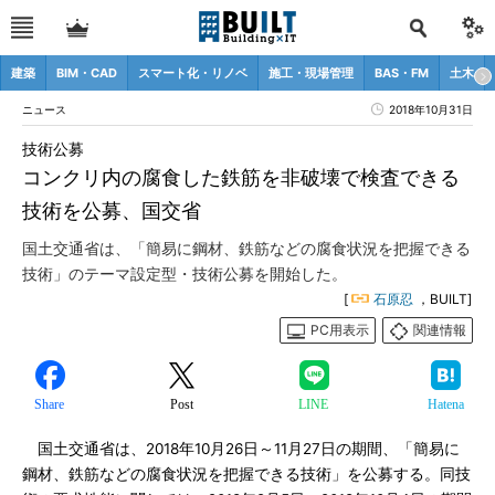
建築
BIM・CAD
スマート化・リノベ
施工・現場管理
BAS・FM
土木
ニュース
2018年10月31日
技術公募
コンクリ内の腐食した鉄筋を非破壊で検査できる
技術を公募、国交省
国土交通省は、「簡易に鋼材、鉄筋などの腐食状況を把握できる
技術」のテーマ設定型・技術公募を開始した。
[
石原忍
，BUILT]
PC用表示
関連情報
Share
Post
LINE
Hatena
国土交通省は、2018年10月26日～11月27日の期間、「簡易に
鋼材、鉄筋などの腐食状況を把握できる技術」を公募する。同技