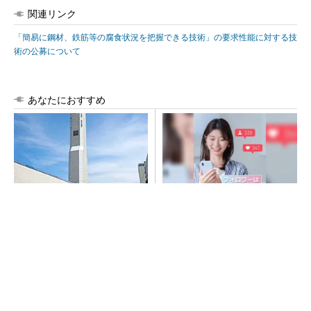
関連リンク
「簡易に鋼材、鉄筋等の腐食状況を把握できる技術」の要求性能に対する技
術の公募について
あなたにおすすめ
昇降機トップメーカーが技術
SNSアカウントを着実に成
の裏側公開 日本オーチスが
長。実はみんなココ使ってま
「大人の社会科見学」開催
す。
PR(Dreaw合同会社)
1日だけ働きたい、を叶える求人サイト
PR(ショットワークス)