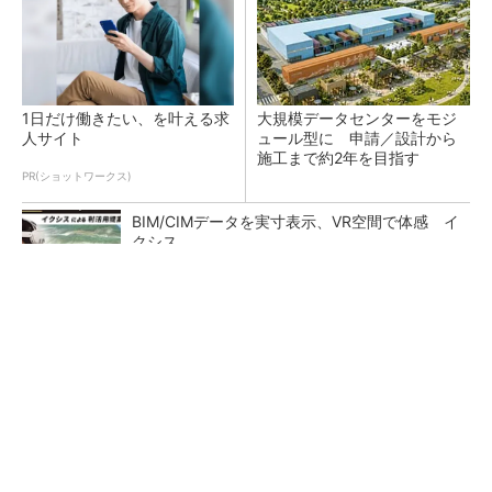
1日だけ働きたい、を叶える求
大規模データセンターをモジ
人サイト
ュール型に 申請／設計から
施工まで約2年を目指す
PR(ショットワークス)
BIM/CIMデータを実寸表示、VR空間で体感 イ
クシス
点群データを設計・維持管理で“使える3Dモデ
ル”に アイサンテクノロジーの新提案
鹿島が演算工房を子会社化 山岳トンネル工事
の建設ICTを内製化