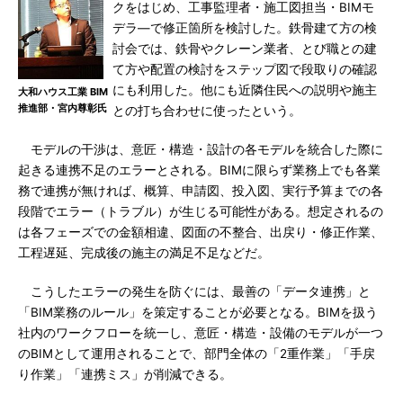
クをはじめ、工事監理者・施工図担当・BIMモ
デラ―で修正箇所を検討した。鉄骨建て方の検
討会では、鉄骨やクレーン業者、とび職との建
て方や配置の検討をステップ図で段取りの確認
にも利用した。他にも近隣住民への説明や施主
大和ハウス工業 BIM
推進部・宮内尊彰氏
との打ち合わせに使ったという。
モデルの干渉は、意匠・構造・設計の各モデルを統合した際に
起きる連携不足のエラーとされる。BIMに限らず業務上でも各業
務で連携が無ければ、概算、申請図、投入図、実行予算までの各
段階でエラー（トラブル）が生じる可能性がある。想定されるの
は各フェーズでの金額相違、図面の不整合、出戻り・修正作業、
工程遅延、完成後の施主の満足不足などだ。
こうしたエラーの発生を防ぐには、最善の「データ連携」と
「BIM業務のルール」を策定することが必要となる。BIMを扱う
社内のワークフローを統一し、意匠・構造・設備のモデルが一つ
のBIMとして運用されることで、部門全体の「2重作業」「手戻
り作業」「連携ミス」が削減できる。