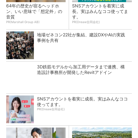
64年の歴史が宿るヘッドホ
SNSアカウントを着実に成
ン、いい意味で「想定外」の
長。実はみんなココ使ってま
音質
す。
PR(Marshall Group AB)
PR(Dreaw合同会社)
地場ゼネコン22社が集結、建設DXやAIの実践
事例を共有
3D鉄筋モデルから加工用データまで連携、構
造設計事務所が開発したRevitアドイン
SNSアカウントを着実に成長。実はみんなココ
使ってます。
PR(Dreaw合同会社)