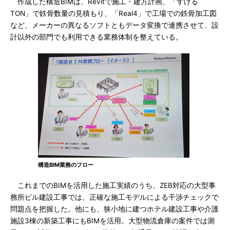
作成した構造BIMは、Revitで施工・建方計画、「すける
TON」で鉄骨数量の見積もり、「Real4」で工場での鉄骨加工図
など、メーカーの異なるソフトともデータ変換で連携させて、設
計以外の部門でも利用できる業務体制を整えている。
構造BIM業務のフロー
これまでのBIMを活用した施工実績のうち、ZEB対応の大型事
務所ビル建設工事では、正確な施工モデルによる干渉チェックで
問題点を把握した。他にも、狭小地に建つホテル建設工事や介護
施設3棟の新築工事にもBIMを活用。大型物流倉庫の案件では測