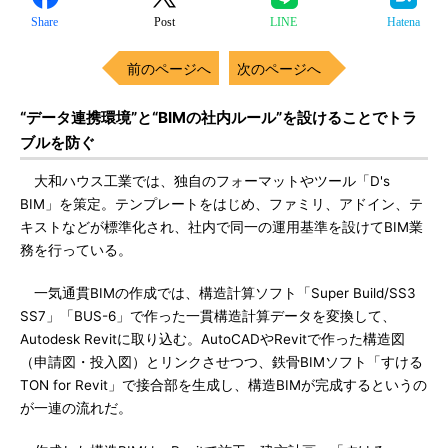
Share
Post
LINE
Hatena
前のページへ
次のページへ
“データ連携環境”と“BIMの社内ルール”を設けることでトラ
ブルを防ぐ
大和ハウス工業では、独自のフォーマットやツール「D's
BIM」を策定。テンプレートをはじめ、ファミリ、アドイン、テ
キストなどが標準化され、社内で同一の運用基準を設けてBIM業
務を行っている。
一気通貫BIMの作成では、構造計算ソフト「Super Build/SS3
SS7」「BUS-6」で作った一貫構造計算データを変換して、
Autodesk Revitに取り込む。AutoCADやRevitで作った構造図
（申請図・投入図）とリンクさせつつ、鉄骨BIMソフト「すける
TON for Revit」で接合部を生成し、構造BIMが完成するというの
が一連の流れだ。