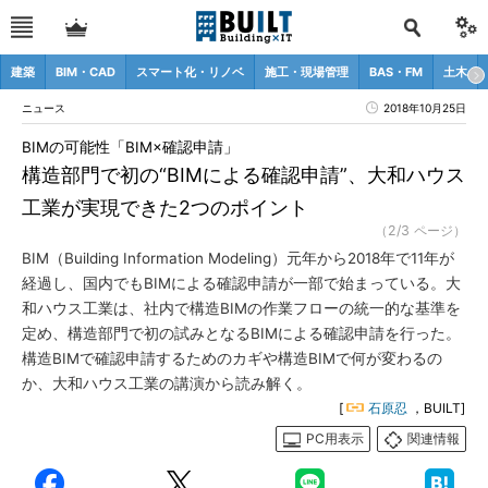
建築
BIM・CAD
スマート化・リノベ
施工・現場管理
BAS・FM
土木
ニュース
2018年10月25日
BIMの可能性「BIM×確認申請」
構造部門で初の“BIMによる確認申請”、大和ハウス
工業が実現できた2つのポイント
（2/3 ページ）
BIM（Building Information Modeling）元年から2018年で11年が
経過し、国内でもBIMによる確認申請が一部で始まっている。大
和ハウス工業は、社内で構造BIMの作業フローの統一的な基準を
定め、構造部門で初の試みとなるBIMによる確認申請を行った。
構造BIMで確認申請するためのカギや構造BIMで何が変わるの
か、大和ハウス工業の講演から読み解く。
[
石原忍
，BUILT]
PC用表示
関連情報