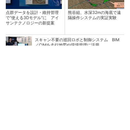
点群データを設計・維持管理
熊谷組、水深32mの海底で遠
で“使える3Dモデル”に アイ
隔操作システムの実証実験
サンテクノロジーの新提案
スキャン不要の巡回ロボと制御システム BIM
／CIMを走行地図や現場管理に活用
鹿島が演算工房を子会社化 山岳トンネル工事
の建設ICTを内製化
「後付け」で既存建機を遠隔操作 車いす利用
者でもオペレーターに