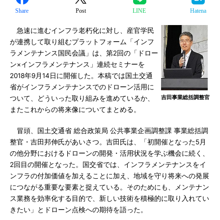
Share
Post
LINE
Hatena
急速に進むインフラ老朽化に対し、産官学民
が連携して取り組むプラットフォーム「インフ
ラメンテナンス国民会議」は、第2回の「ドロー
ン×インフラメンテナンス」連続セミナーを
2018年9月14日に開催した。本稿では国土交通
省がインフラメンテナンスでのドローン活用に
吉田事業総括調整官
ついて、どういった取り組みを進めているか、
またこれからの将来像についてまとめる。
冒頭、国土交通省 総合政策局 公共事業企画調整課 事業総括調
整官・吉田邦伸氏があいさつ。吉田氏は、「初開催となった5月
の他分野におけるドローンの開発・活用状況を学ぶ機会に続く、
2回目の開催となった。国交省では、インフラメンテナンスをイ
ンフラの付加価値を加えることに加え、地域を守り将来への発展
につながる重要な要素と捉えている。そのためにも、メンテナン
ス業務を効率化する目的で、新しい技術を積極的に取り入れてい
きたい」とドローン点検への期待を語った。