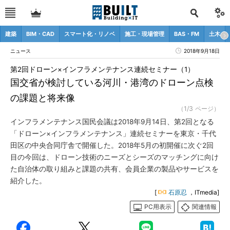
建築
BIM・CAD
スマート化・リノベ
施工・現場管理
BAS・FM
土木
ニュース
2018年9月18日
第2回ドローン×インフラメンテナンス連続セミナー（1）
国交省が検討している河川・港湾のドローン点検
の課題と将来像
（1/3 ページ）
インフラメンテナンス国民会議は2018年9月14日、第2回となる
「ドローン×インフラメンテナンス」連続セミナーを東京・千代
田区の中央合同庁舎で開催した。2018年5月の初開催に次ぐ2回
目の今回は、ドローン技術のニーズとシーズのマッチングに向け
た自治体の取り組みと課題の共有、会員企業の製品やサービスを
紹介した。
[
石原忍
，ITmedia]
PC用表示
関連情報