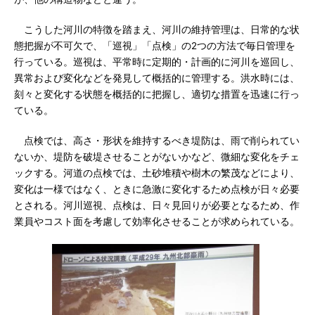
こうした河川の特徴を踏まえ、河川の維持管理は、日常的な状
態把握が不可欠で、「巡視」「点検」の2つの方法で毎日管理を
行っている。巡視は、平常時に定期的・計画的に河川を巡回し、
異常および変化などを発見して概括的に管理する。洪水時には、
刻々と変化する状態を概括的に把握し、適切な措置を迅速に行っ
ている。
点検では、高さ・形状を維持するべき堤防は、雨で削られてい
ないか、堤防を破堤させることがないかなど、微細な変化をチェ
ックする。河道の点検では、土砂堆積や樹木の繁茂などにより、
変化は一様ではなく、ときに急激に変化するため点検が日々必要
とされる。河川巡視、点検は、日々見回りが必要となるため、作
業員やコスト面を考慮して効率化させることが求められている。