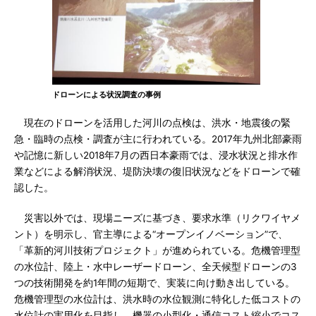
ドローンによる状況調査の事例
現在のドローンを活用した河川の点検は、洪水・地震後の緊
急・臨時の点検・調査が主に行われている。2017年九州北部豪雨
や記憶に新しい2018年7月の西日本豪雨では、浸水状況と排水作
業などによる解消状況、堤防決壊の復旧状況などをドローンで確
認した。
災害以外では、現場ニーズに基づき、要求水準（リクワイヤメ
ント）を明示し、官主導による“オープンイノベーション”で、
「革新的河川技術プロジェクト」が進められている。危機管理型
の水位計、陸上・水中レーザードローン、全天候型ドローンの3
つの技術開発を約1年間の短期で、実装に向け動き出している。
危機管理型の水位計は、洪水時の水位観測に特化した低コストの
水位計の実用化を目指し、機器の小型化・通信コスト縮小でコス