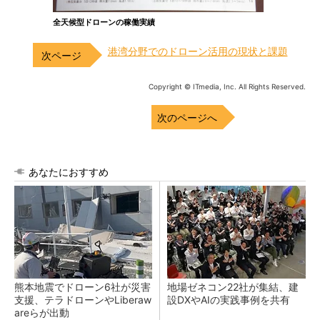
全天候型ドローンの稼働実績
港湾分野でのドローン活用の現状と課題
Copyright © ITmedia, Inc. All Rights Reserved.
次のページへ
あなたにおすすめ
熊本地震でドローン6社が災害
地場ゼネコン22社が集結、建
支援、テラドローンやLiberaw
設DXやAIの実践事例を共有
areらが出動