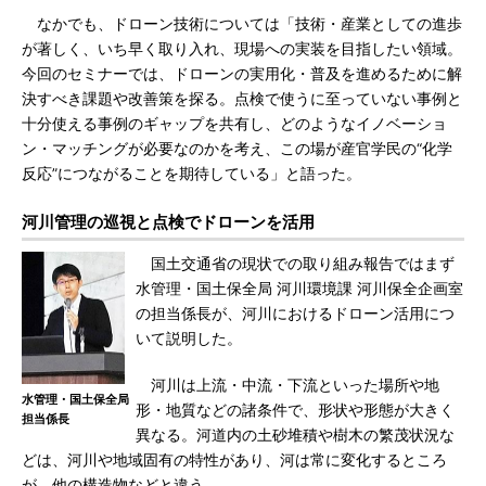
なかでも、ドローン技術については「技術・産業としての進歩
が著しく、いち早く取り入れ、現場への実装を目指したい領域。
今回のセミナーでは、ドローンの実用化・普及を進めるために解
決すべき課題や改善策を探る。点検で使うに至っていない事例と
十分使える事例のギャップを共有し、どのようなイノベーショ
ン・マッチングが必要なのかを考え、この場が産官学民の“化学
反応”につながることを期待している」と語った。
河川管理の巡視と点検でドローンを活用
国土交通省の現状での取り組み報告ではまず
水管理・国土保全局 河川環境課 河川保全企画室
の担当係長が、河川におけるドローン活用につ
いて説明した。
河川は上流・中流・下流といった場所や地
水管理・国土保全局
形・地質などの諸条件で、形状や形態が大きく
担当係長
異なる。河道内の土砂堆積や樹木の繁茂状況な
どは、河川や地域固有の特性があり、河は常に変化するところ
が、他の構造物などと違う。