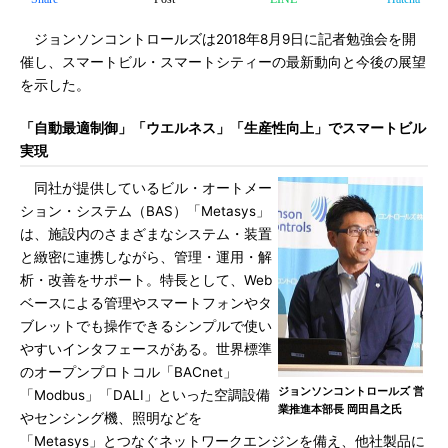
ジョンソンコントロールズは2018年8月9日に記者勉強会を開
催し、スマートビル・スマートシティーの最新動向と今後の展望
を示した。
「自動最適制御」「ウエルネス」「生産性向上」でスマートビル
実現
同社が提供しているビル・オートメー
ション・システム（BAS）「Metasys」
は、施設内のさまざまなシステム・装置
と緻密に連携しながら、管理・運用・解
析・改善をサポート。特長として、Web
ベースによる管理やスマートフォンやタ
ブレットでも操作できるシンプルで使い
やすいインタフェースがある。世界標準
のオープンプロトコル「BACnet」
ジョンソンコントロールズ 営
「Modbus」「DALI」といった空調設備
業推進本部長 岡田昌之氏
やセンシング機、照明などを
「Metasys」とつなぐネットワークエンジンを備え、他社製品に