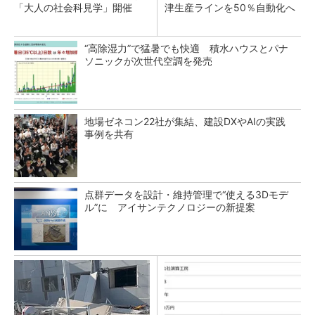
「大人の社会科見学」開催
津生産ラインを50％自動化へ
“高除湿力”で猛暑でも快適 積水ハウスとパナ
ソニックが次世代空調を発売
地場ゼネコン22社が集結、建設DXやAIの実践
事例を共有
点群データを設計・維持管理で“使える3Dモデ
ル”に アイサンテクノロジーの新提案