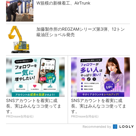
W規模の新棟着工、AirTrunk
加藤製作所のREGZAMシリーズ第3弾、12トン
級油圧ショベル発売
SNSアカウントを着実に成
SNSアカウントを着実に成
長。実はみんなココ使ってま
長。実はみんなココ使ってま
す。
す。
PR(Dreaw合同会社)
PR(Dreaw合同会社)
Recommended by