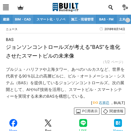
建築
BIM・CAD
スマート化・リノベ
施工・現場管理
BAS・FM
土木
ニュース
2018年8月14日
BAS
ジョンソンコントロールズが考える“BAS”を進化
させたスマートビルの未来像
（1/2 ページ）
ブルジュ・ハリファや上海タワー、あべのハルカスなど、世界を
代表する90％以上の高層ビルに、ビル・オートメーション・シス
テム（BAS）を提供しているジョンソンコントロールズ。次の展
開として、AIやIoT技術を活用し、スマートビル・スマートシテ
ィーを実現する未来のBASを構想している。
[
石原忍
，BUILT]
PC用表示
関連情報
Share
Post
LINE
Hatena