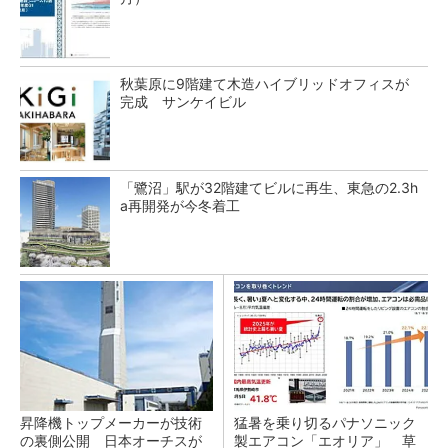
秋葉原に9階建て木造ハイブリッドオフィスが
完成 サンケイビル
「鷺沼」駅が32階建てビルに再生、東急の2.3h
a再開発が今冬着工
昇降機トップメーカーが技術
猛暑を乗り切るパナソニック
の裏側公開 日本オーチスが
製エアコン「エオリア」 草