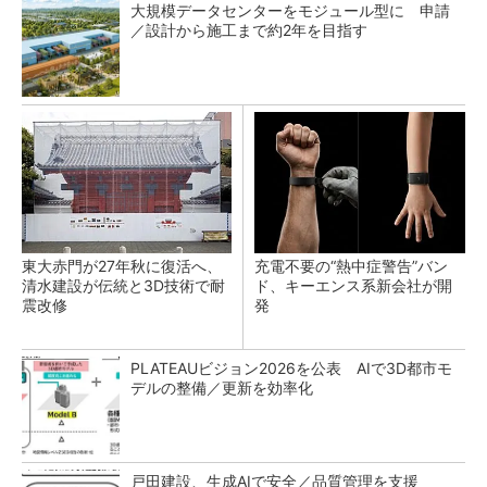
大規模データセンターをモジュール型に 申請
／設計から施工まで約2年を目指す
東大赤門が27年秋に復活へ、
充電不要の“熱中症警告”バン
清水建設が伝統と3D技術で耐
ド、キーエンス系新会社が開
震改修
発
PLATEAUビジョン2026を公表 AIで3D都市モ
デルの整備／更新を効率化
戸田建設、生成AIで安全／品質管理を支援