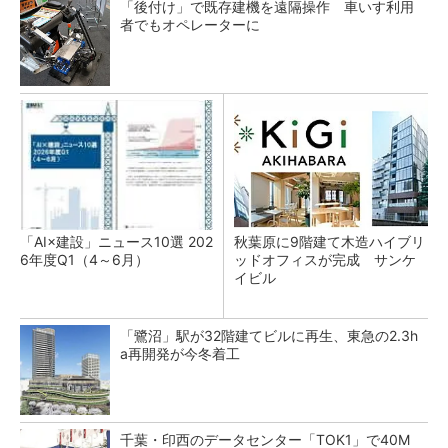
「後付け」で既存建機を遠隔操作 車いす利用
者でもオペレーターに
「AI×建設」ニュース10選 202
秋葉原に9階建て木造ハイブリ
6年度Q1（4～6月）
ッドオフィスが完成 サンケ
イビル
「鷺沼」駅が32階建てビルに再生、東急の2.3h
a再開発が今冬着工
千葉・印西のデータセンター「TOK1」で40M