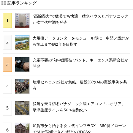
記事ランキング
“高除湿力”で猛暑でも快適 積水ハウスとパナソニック
が次世代空調を発売
大規模データセンターをモジュール型に 申請／設計か
ら施工まで約2年を目指す
充電不要の“熱中症警告”バンド、キーエンス系新会社が
開発
地場ゼネコン22社が集結、建設DXやAIの実践事例を共
有
猛暑を乗り切るパナソニック製エアコン「エオリア」
草津生産ラインを50％自動化へ
加賀市から始まる次世代インフラDX 360度ドローン
で“AIが理解できる”都市の3DGS化