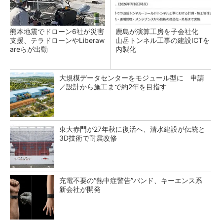
熊本地震でドローン6社が災害
鹿島が演算工房を子会社化
支援、テラドローンやLiberaw
山岳トンネル工事の建設ICTを
areらが出動
内製化
大規模データセンターをモジュール型に 申請
／設計から施工まで約2年を目指す
東大赤門が27年秋に復活へ、清水建設が伝統と
3D技術で耐震改修
充電不要の“熱中症警告”バンド、キーエンス系
新会社が開発