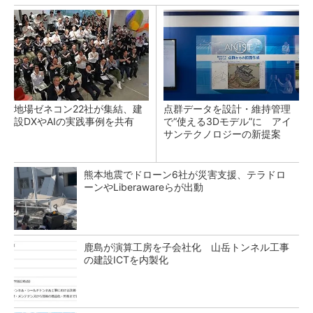
地場ゼネコン22社が集結、建
点群データを設計・維持管理
設DXやAIの実践事例を共有
で“使える3Dモデル”に アイ
サンテクノロジーの新提案
熊本地震でドローン6社が災害支援、テラドロ
ーンやLiberawareらが出動
鹿島が演算工房を子会社化 山岳トンネル工事
の建設ICTを内製化