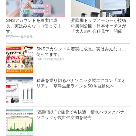
SNSアカウントを着実に成
昇降機トップメーカーが技術
長。実はみんなココ使ってま
の裏側公開 日本オーチスが
す。
「大人の社会科見学」開催
PR(Dreaw合同会社)
SNSアカウントを着実に成長。実はみんなココ
使ってます。
PR(Dreaw合同会社)
猛暑を乗り切るパナソニック製エアコン「エオ
リア」 草津生産ラインを50％自動化へ
“高除湿力”で猛暑でも快適 積水ハウスとパナ
ソニックが次世代空調を発売