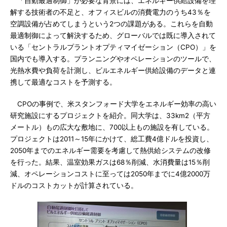
「自動最適制御」が必要な背景には、エネルギー供給設備を理
解する技術者の不足と、オフィスビルの消費電力のうち43％を
空調設備が占めてしまうという2つの課題がある。これらを自動
最適制御によって解決するため、グローバルでは既に導入されて
いる「セントラルプラントオプティマイゼーション（CPO）」を
国内でも導入する。プランニングやオペレーションのツールで、
光熱水費や負荷を計測し、ビルエネルギー供給設備のデータと連
携して最適なコストを予測する。
CPOの事例で、米スタンフォード大学をエネルギー効率の高い
研究施設にするプロジェクトを紹介。同大学は、33km2（平方
メートル）もの広大な敷地に、700以上もの施設を有している。
プロジェクトは2011～15年にかけて、総工費4億ドルを投資し、
2050年までのエネルギー需要を考慮して熱供給システムの改修
を行った。結果、温室効果ガスは68％削減、水消費量は15％削
減、オペレーションコストに至っては2050年までに4億2000万
ドルのコストカットが計算されている。