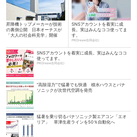
昇降機トップメーカーが技術
SNSアカウントを着実に成
の裏側公開 日本オーチスが
長。実はみんなココ使ってま
「大人の社会科見学」開催
す。
PR(Dreaw合同会社)
SNSアカウントを着実に成長。実はみんなココ
使ってます。
PR(Dreaw合同会社)
“高除湿力”で猛暑でも快適 積水ハウスとパナ
ソニックが次世代空調を発売
猛暑を乗り切るパナソニック製エアコン「エオ
リア」 草津生産ラインを50％自動化へ