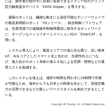
には、操作者が指や手に容易に装着できるイクシー社のグリップ
型力触覚提示デバイス「EXOS Gripper」を導入する。
遠隔ロボットは、繊細な動きにも追従可能なデンソーウェーブ
の垂直多関節ロボット「VSシリーズ」。統合制御ソフトウェア
は、生産現場での遠隔操作制御用通信に相当するネットワーク
に、オープンなベッコフオートメーション社の「EtherCAT」を
用いる。
システム導入により、製造エリアでの省人化を図り、近い将来
IoT、AIをコアとしたスマート化と合わせ、生産性向上につな
げ、無人化やロボット本体の省エネ化による空調・照明などの運
用コストを低減する。
このシステムを使えば、場所や時間を問わずに24時間で作業
が可能なため、海外からでも日本との時差を生かして、現地労働
力が活用できるなどの新しいワークスタイルを創出できるとして
いる。
Copyright © ITmedia, Inc. All Rights Reserved.