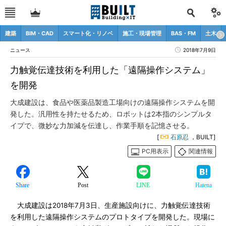
建築
BIM・CAD
スマート化・リノベ
施工・現場管理
BAS・FM
土木
ニュース
2018年7月9日
力触覚伝達技術を利用した「遠隔操作システム」
を開発
大成建設は、食品や医薬品製造工場向けの遠隔操作システムを開
発した。汎用性を持たせるため、ロボットは2本指のシンプルタ
イプで、微妙な力加減を伝達し、作業手順を記憶させる。
[
石原忍
，BUILT]
PC用表示
関連情報
Share
Post
LINE
Hatena
大成建設は2018年7月3日、生産施設向けに、力触覚伝達技術
を利用した遠隔操作システムのプロトタイプを開発した。現場に