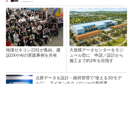
地場ゼネコン22社が集結、建
大規模データセンターをモジ
設DXやAIの実践事例を共有
ュール型に 申請／設計から
施工まで約2年を目指す
点群データを設計・維持管理で“使える3Dモデ
ル”に アイサンテクノロジーの新提案
熊本地震でドローン6社が災害支援、テラドロ
ーンやLiberawareらが出動