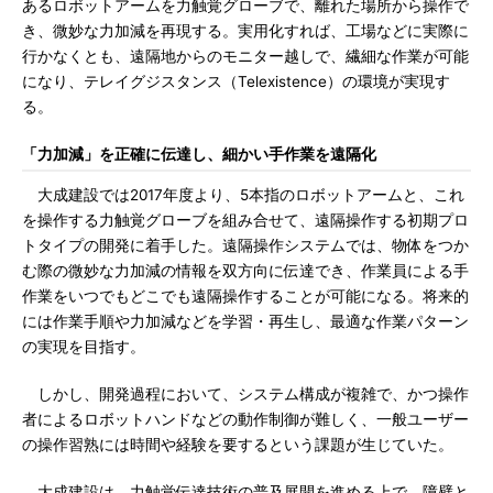
あるロボットアームを力触覚グローブで、離れた場所から操作で
き、微妙な力加減を再現する。実用化すれば、工場などに実際に
行かなくとも、遠隔地からのモニター越しで、繊細な作業が可能
になり、テレイグジスタンス（Telexistence）の環境が実現す
る。
「力加減」を正確に伝達し、細かい手作業を遠隔化
大成建設では2017年度より、5本指のロボットアームと、これ
を操作する力触覚グローブを組み合せて、遠隔操作する初期プロ
トタイプの開発に着手した。遠隔操作システムでは、物体をつか
む際の微妙な力加減の情報を双方向に伝達でき、作業員による手
作業をいつでもどこでも遠隔操作することが可能になる。将来的
には作業手順や力加減などを学習・再生し、最適な作業パターン
の実現を目指す。
しかし、開発過程において、システム構成が複雑で、かつ操作
者によるロボットハンドなどの動作制御が難しく、一般ユーザー
の操作習熟には時間や経験を要するという課題が生じていた。
大成建設は、力触覚伝達技術の普及展開を進める上で、障壁と