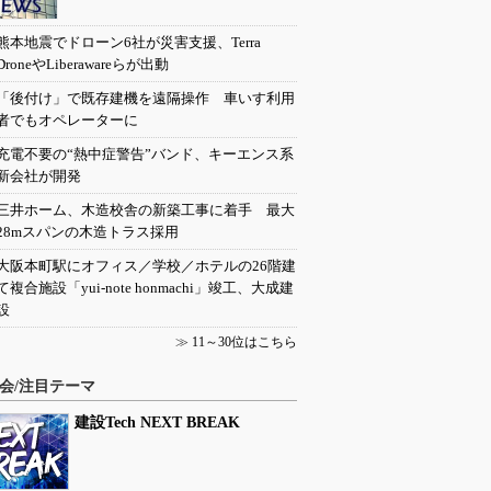
熊本地震でドローン6社が災害支援、Terra
DroneやLiberawareらが出動
「後付け」で既存建機を遠隔操作 車いす利用
者でもオペレーターに
充電不要の“熱中症警告”バンド、キーエンス系
新会社が開発
三井ホーム、木造校舎の新築工事に着手 最大
28mスパンの木造トラス採用
大阪本町駅にオフィス／学校／ホテルの26階建
て複合施設「yui-note honmachi」竣工、大成建
設
≫
11～30位はこちら
会/注目テーマ
建設Tech NEXT BREAK