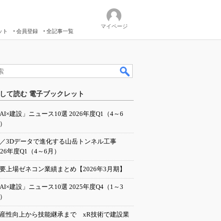
マイページ
ット
会員登録
全記事一覧
して読む 電子ブックレット
AI×建設」ニュース10選 2026年度Q1（4～6
）
I／3Dデータで進化する山岳トンネル工事
026年度Q1（4～6月）
要上場ゼネコン業績まとめ【2026年3月期】
AI×建設」ニュース10選 2025年度Q4（1～3
）
産性向上から技能継承まで xR技術で建設業