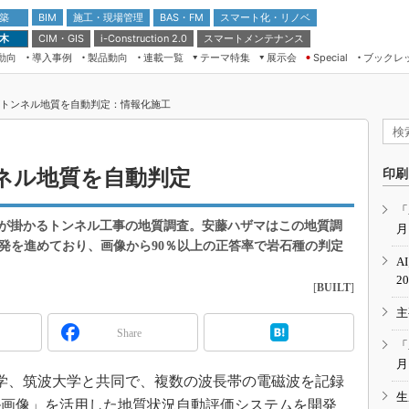
 築
施工・現場管理
BAS・FM
スマート化・リノベ
BIM
 木
CIM・GIS
スマートメンテナンス
i-Construction 2.0
動向
導入事例
製品動向
連載一覧
テーマ特集
展示会
ブックレ
Special
建設Tech NEXT BREAK
メンテナンス・レジリエンス
TOKYO2026
Iがトンネル地質を自動判定：情報化施工
ドローンがもたらす建設業界の“ゲー
第8回 国際 建設・測量展
ムチェンジ” Ver.2.0
（CSPI2026）
脱3Kから新3Kへ導く建設×IT
第10回 JAPAN BUILD TOKYO－建
ンネル地質を自動判定
印刷
築・土木・不動産の先端技術展－
“Society5.0”時代のスマートビル
Japan Drone 2023
VR／ARが描くモノづくりのミライ
「
が掛かるトンネル工事の地質調査。安藤ハザマはこの地質調
月
メンテナンス・レジリエンスOSAKA
2020
開発を進めており、画像から90％以上の正答率で岩石種の判定
A
日本 ものづくりワールド 2020
2
[
BUILT
]
メンテナンス・レジリエンスTOKYO
主
2019
Share
IGAS2018
「
月
大学、筑波大学と共同で、複数の波長帯の電磁波を記録
生
ル画像」を活用した地質状況自動評価システムを開発