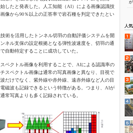
が
始したと発表した。人工知能（AI）による画像認識技
画像から90％以上の正答率で岩石種を判定できたとい
人気
認識技術を活用したトンネル切羽の自動評価システムを開
トンネル支保の設定根拠となる弾性波速度を、切羽の通
率で自動特定することに成功していた。
スペクトル画像を利用することで、AIによる認識率の
ルチスペクトル画像は通常の写真画像と異なり、目視で
磁波だけでなく、紫外線や赤外線、遠赤外線など人の目
電磁波も記録できるという特徴がある。つまり、AIが
、通常写真よりも多く記録されている。