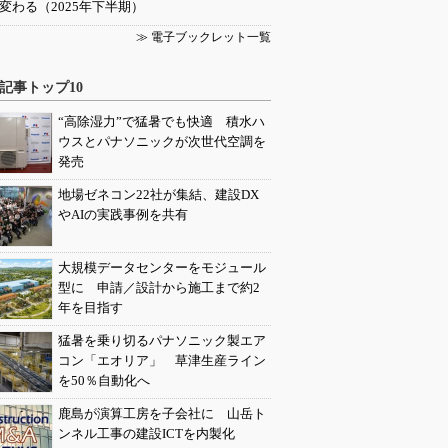
変わる（2025年下半期）
≫ 電子ブックレット一覧
記事トップ10
“高除湿力”で猛暑でも快適 積水ハ
ウスとパナソニックが次世代空調を
発売
地場ゼネコン22社が集結、建設DX
やAIの実践事例を共有
大規模データセンターをモジュール
型に 申請／設計から施工まで約2
年を目指す
猛暑を乗り切るパナソニック製エア
コン「エオリア」 草津生産ライン
を50％自動化へ
鹿島が演算工房を子会社に 山岳ト
ンネル工事の建設ICTを内製化