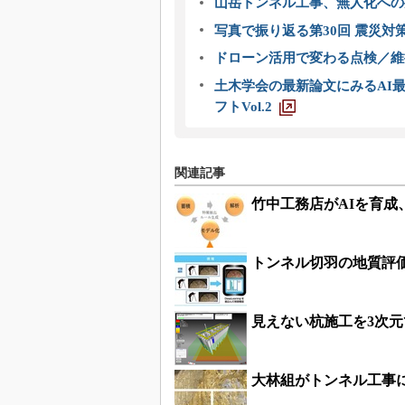
山岳トンネル工事、無人化への挑
写真で振り返る第30回 震災対
ドローン活用で変わる点検／維持
土木学会の最新論文にみるAI最
フトVol.2
関連記事
竹中工務店がAIを育成
トンネル切羽の地質評
見えない杭施工を3次
大林組がトンネル工事に