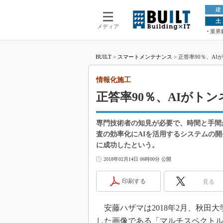
建
土
メディア
業界
BUILT
>
スマートメンテナンス
>
正答率90％、A
情報化施工
正答率90％、AIがト
専門技術者の知見が必要で、時間と手間
査の効率化にAIを活用するシステムの
に成功したという。
2018年02月14日 06時00分 公開
印刷する
見る
安藤ハザマは2018年2月、秋田
した画像である「マルチスペクト