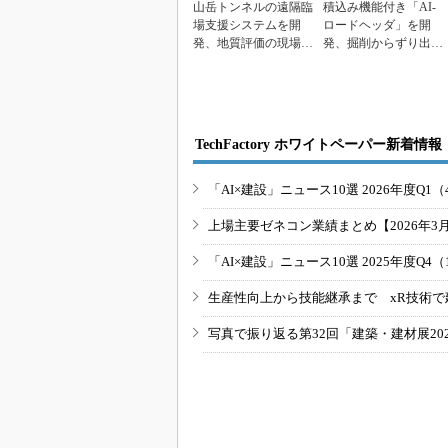
山岳トンネルの遠隔臨
積込み機能付き「AI-
場支援システムを開
ロードヘッダ」を開
発、地質評価の現場臨
発、掘削からずり出し
場頻度を約50％カット
まで無人化
TechFactory ホワイトペーパー新着情報
「AI×建設」ニュース10選 2026年度Q1（
上場主要ゼネコン業績まとめ【2026年3
「AI×建設」ニュース10選 2025年度Q4（
生産性向上から技能継承まで xR技術で
写真で振り返る第32回「建築・建材展20