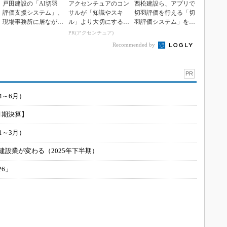
戸田建設の「AI切羽
アクセンチュアのコン
西松建設ら、アプリで
評価支援システム」、
サルが「知識やスキ
切羽評価を行える「切
現場事務所に居ながら
ル」より大切にする視
羽評価システム」を開
ボタンを押すだけ
点
発
PR(アクセンチュア)
Recommended by
PR
4～6月）
月期決算】
1～3月）
建設業が変わる（2025年下半期）
26」