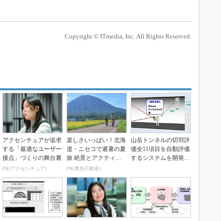
Copyright © ITmedia, Inc. All Rights Reserved.
アクセンチュアが追求
楽しさいっぱい！北海
山岳トンネルの切羽評
する「最適なユーザー
道・ニセコで避暑の夏
価全11項目を自動評価
接点」づくりの舞台裏
旅 絶景とアクティビ
するシステムを開発、
ティが揃う「ニセコ
安藤ハザマ
PR(アクセンチュア)
PR(東急不動産)
東...