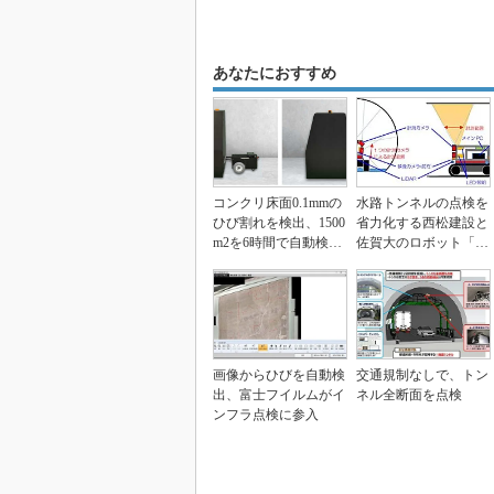
あなたにおすすめ
コンクリ床面0.1mmの
水路トンネルの点検を
ひび割れを検出、1500
省力化する西松建設と
m2を6時間で自動検査
佐賀大のロボット「tu
するロボ
rtle」 AIで...
画像からひびを自動検
交通規制なしで、トン
出、富士フイルムがイ
ネル全断面を点検
ンフラ点検に参入