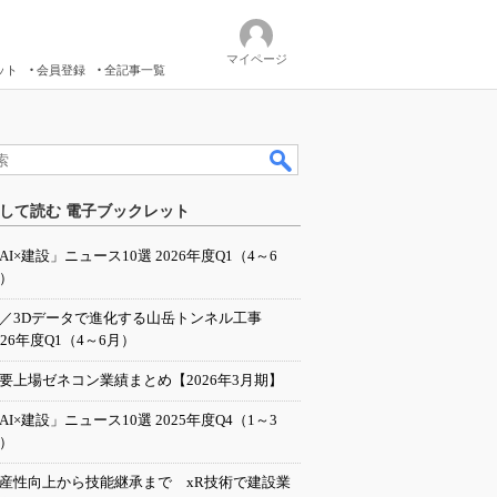
マイページ
ット
会員登録
全記事一覧
して読む 電子ブックレット
AI×建設」ニュース10選 2026年度Q1（4～6
）
I／3Dデータで進化する山岳トンネル工事
026年度Q1（4～6月）
要上場ゼネコン業績まとめ【2026年3月期】
AI×建設」ニュース10選 2025年度Q4（1～3
）
産性向上から技能継承まで xR技術で建設業