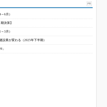
PR
4～6月）
月期決算】
1～3月）
建設業が変わる（2025年下半期）
26」