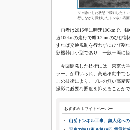
左＝静止した状態で撮影したトン
行しながら撮影したトンネル表面の
両者は2016年に時速100kmで、
速100kmの走行で幅0.2mmの
すれば交通規制を行わずにひび割
影機器は小型であり、一般車両に
今回開発した技術には、東京大学
ラー」が用いられ、高速移動中で
この技術により、ブレの無い高精
撮影に必要な照度を抑えることが
おすすめホワイトペーパー
山岳トンネル工事、無人化への挑
写真で振り返る第30回 震災対