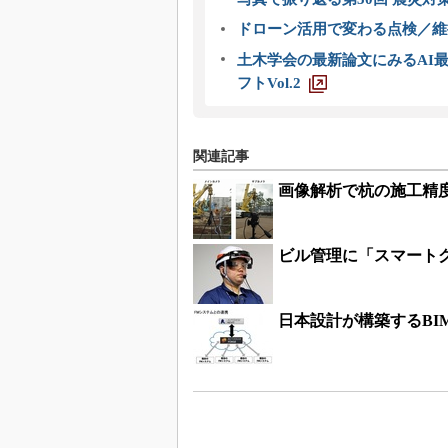
ドローン活用で変わる点検／維持
土木学会の最新論文にみるAI最
フトVol.2
関連記事
画像解析で杭の施工精
ビル管理に「スマート
日本設計が構築するBI