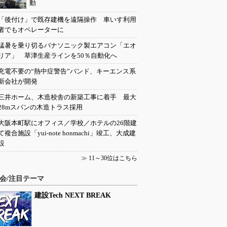
動
「後付け」で既存建機を遠隔操作 車いす利用
者でもオペレーターに
猛暑を乗り切るパナソニック製エアコン「エオ
リア」 草津生産ラインを50％自動化へ
充電不要の“熱中症警告”バンド、キーエンス系
新会社が開発
三井ホーム、木造校舎の新築工事に着手 最大
28mスパンの木造トラス採用
大阪本町駅にオフィス／学校／ホテルの26階建
て複合施設「yui-note honmachi」竣工、大成建
設
≫
11～30位はこちら
会/注目テーマ
建設Tech NEXT BREAK