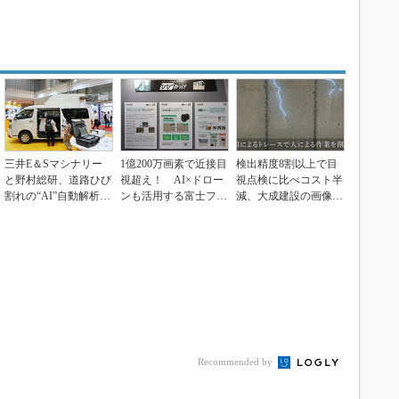
三井E＆Sマシナリー
1億200万画素で近接目
検出精度8割以上で目
と野村総研、道路ひび
視超え！ AI×ドロー
視点検に比べコスト半
割れの“AI”自動解析を
ンも活用する富士フイ
減、大成建設の画像解
開発
ルムのインフラ...
析技術にAI検出を追...
Recommended by