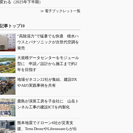
変わる（2025年下半期）
≫ 電子ブックレット一覧
記事トップ10
“高除湿力”で猛暑でも快適 積水ハ
ウスとパナソニックが次世代空調を
発売
大規模データセンターをモジュール
型に 申請／設計から施工まで約2
年を目指す
地場ゼネコン22社が集結、建設DX
やAIの実践事例を共有
鹿島が演算工房を子会社に 山岳ト
ンネル工事の建設ICTを内製化
熊本地震でドローン6社が災害支
援、Terra DroneやLiberawareらが出