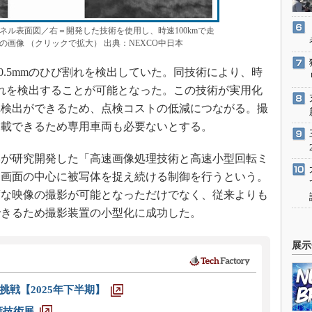
ネル表面図／右＝開発した技術を使用し、時速100kmで走
画像 （クリックで拡大） 出典：NEXCO中日本
幅0.5mmのひび割れを検出していた。同技術により、時
ひび割れを検出することが可能となった。この技術が実用化
れ検出ができるため、点検コストの低減につながる。撮
搭載できるため専用車両も必要ないとする。
が研究開発した「高速画像処理技術と高速小型回転ミ
も画面の中心に被写体を捉え続ける制御を行うという。
度な映像の撮影が可能となっただけでなく、従来よりも
できるため撮影装置の小型化に成功した。
展示
戦【2025年下半期】
策技術展