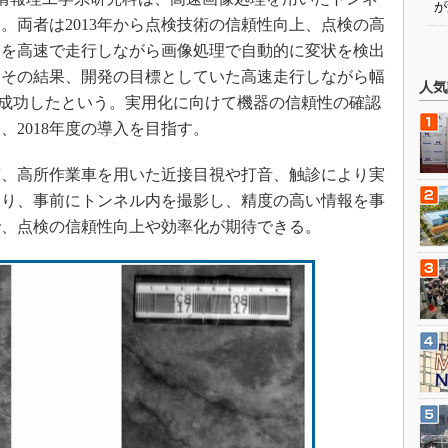
が
。両者は2013年から点検技術の信頼性向上、点検の高
内を高速で走行しながら画像処理で自動的に変状を検出
。その結果、開発の目標としていた高速走行しながら幅
人気
とに成功したという。実用化に向けて機器の信頼性の確認
2018年度の導入を目指す。
度、高所作業車を用いた近接目視や打音、触診により実
より、事前にトンネル内を撮影し、精度の高い情報を事
で、点検の信頼性向上や効率化が期待できる。