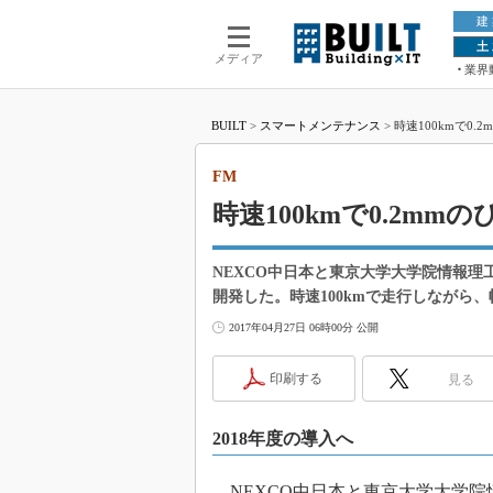
建
土
メディア
業界
BUILT
>
スマートメンテナンス
>
時速100kmで0
FM
時速100kmで0.2m
NEXCO中日本と東京大学大学院情報
開発した。時速100kmで走行しながら
2017年04月27日 06時00分 公開
印刷する
見る
2018年度の導入へ
NEXCO中日本と東京大学大学院