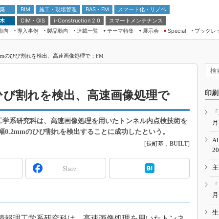
 築
施工・現場管理
BAS・FM
スマート化・リノベ
BIM
 木
CIM・GIS
スマートメンテナンス
i-Construction 2.0
動向
導入事例
製品動向
連載一覧
テーマ特集
展示会
ブックレ
Special
建設Tech NEXT BREAK
メンテナンス・レジリエンス
TOKYO2026
.2mmのひび割れを検出、高速画像処理で：FM
ドローンがもたらす建設業界の“ゲー
第8回 国際 建設・測量展
ムチェンジ” Ver.2.0
（CSPI2026）
脱3Kから新3Kへ導く建設×IT
第10回 JAPAN BUILD TOKYO－建
mのひび割れを検出、高速画像処理で
印刷
築・土木・不動産の先端技術展－
“Society5.0”時代のスマートビル
Japan Drone 2023
VR／ARが描くモノづくりのミライ
「
理工学系研究科は、高速画像処理を用いたトンネル内点検技術を
月
メンテナンス・レジリエンスOSAKA
2020
、幅0.2mmのひび割れを検出することに成功したという。
A
[
長町基
，
BUILT
]
日本 ものづくりワールド 2020
2
メンテナンス・レジリエンスTOKYO
主
2019
Share
IGAS2018
「
月
生
情報理工学系研究科は、高速画像処理を用いたトンネ