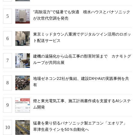
“高除湿力”で猛暑でも快適 積水ハウスとパナソニック
が次世代空調を発売
東京ミッドタウン八重洲でデジタルツイン活用のロボッ
ト配送サービス
建機の遠隔化から山岳工事の獣害対策まで カナモトグ
ループが共同出展
地場ゼネコン22社が集結、建設DXやAIの実践事例を共
有
燈と東光電気工事、施工計画書作成を支援するAIシステ
ム開発
猛暑を乗り切るパナソニック製エアコン「エオリア」
草津生産ラインを50％自動化へ