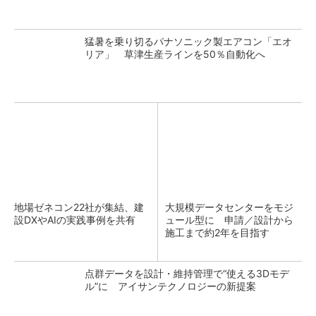
猛暑を乗り切るパナソニック製エアコン「エオ
リア」 草津生産ラインを50％自動化へ
地場ゼネコン22社が集結、建
大規模データセンターをモジ
設DXやAIの実践事例を共有
ュール型に 申請／設計から
施工まで約2年を目指す
点群データを設計・維持管理で“使える3Dモデ
ル”に アイサンテクノロジーの新提案