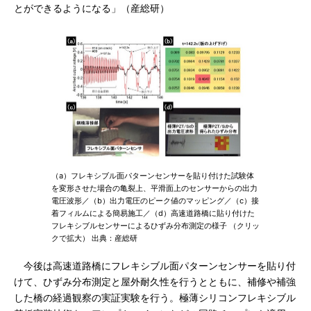
とができるようになる」（産総研）
（a）フレキシブル面パターンセンサーを貼り付けた試験体
を変形させた場合の亀裂上、平滑面上のセンサーからの出力
電圧波形／（b）出力電圧のピーク値のマッピング／（c）接
着フィルムによる簡易施工／（d）高速道路橋に貼り付けた
フレキシブルセンサーによるひずみ分布測定の様子 （クリッ
クで拡大） 出典：産総研
今後は高速道路橋にフレキシブル面パターンセンサーを貼り付
けて、ひずみ分布測定と屋外耐久性を行うとともに、補修や補強
した橋の経過観察の実証実験を行う。極薄シリコンフレキシブル