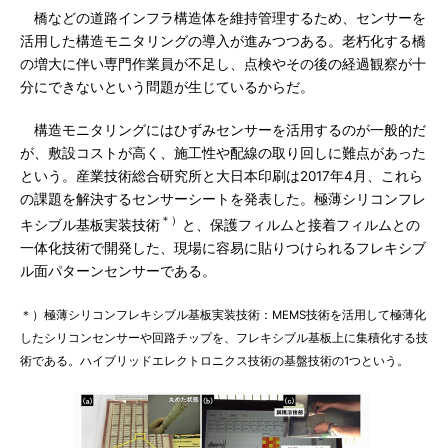
橋などの道路インフラ構造体を維持管理するため、センサーを
活用した構造モニタリングの導入が進みつつある。老朽化する橋
の増大に伴い専門作業員が不足し、点検やその後の経過観察が十
分にできないという問題が生じているからだ。
構造モニタリングにはひずみセンサーを活用するのが一般的だ
が、敷設コストが高く、施工性や配線の取り回しに難点があった
という。産業技術総合研究所と大日本印刷は2017年4月、これら
の課題を解決するセンサーシートを発表した。極薄シリコンフレ
＊）
キシブル基板実装技術
と、保護フィルムと接着フィルムとの
一体化技術で開発した、現場に容易に貼りつけられるフレキシブ
ル面パターンセンサーである。
＊）極薄シリコンフレキシブル基板実装技術：MEMS技術を活用して極薄化
したシリコンセンサーや回路チップを、フレキシブル基板上に集積化する技
術である。ハイブリッドエレクトロニクス技術の基盤技術の1つという。