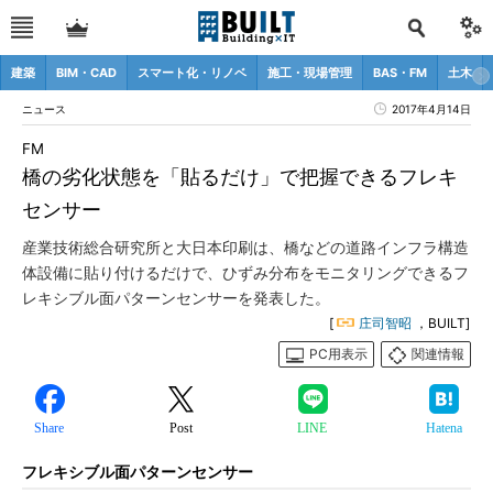
建築
BIM・CAD
スマート化・リノベ
施工・現場管理
BAS・FM
土木
ニュース
2017年4月14日
FM
橋の劣化状態を「貼るだけ」で把握できるフレキ
センサー
産業技術総合研究所と大日本印刷は、橋などの道路インフラ構造
体設備に貼り付けるだけで、ひずみ分布をモニタリングできるフ
レキシブル面パターンセンサーを発表した。
[
庄司智昭
，BUILT]
PC用表示
関連情報
Share
Post
LINE
Hatena
フレキシブル面パターンセンサー