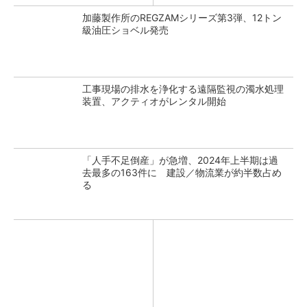
加藤製作所のREGZAMシリーズ第3弾、12トン
級油圧ショベル発売
工事現場の排水を浄化する遠隔監視の濁水処理
装置、アクティオがレンタル開始
「人手不足倒産」が急増、2024年上半期は過
去最多の163件に 建設／物流業が約半数占め
る