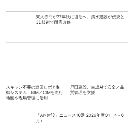
東大赤門が27年秋に復活へ、清水建設が伝統と
3D技術で耐震改修
スキャン不要の巡回ロボと制
戸田建設、生成AIで安全／品
御システム BIM／CIMを走行
質管理を支援
地図や現場管理に活用
「AI×建設」ニュース10選 2026年度Q1（4～6
月）