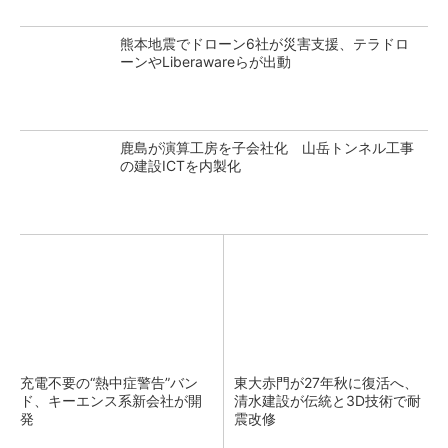
熊本地震でドローン6社が災害支援、テラドロ
ーンやLiberawareらが出動
鹿島が演算工房を子会社化 山岳トンネル工事
の建設ICTを内製化
充電不要の“熱中症警告”バン
東大赤門が27年秋に復活へ、
ド、キーエンス系新会社が開
清水建設が伝統と3D技術で耐
発
震改修