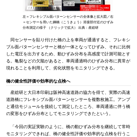
左＝フレキシブル面パターンセンサーの全体像と拡大図／右
＝センサーを用いた鋼橋（こうきょう）溶接部付近のひずみ
分布測定の様子 （クリックで拡大） 出典：産総研
同センサーを貼り付けた橋の上を車両が通過すると、フレキシ
ブル面パターンセンサーと橋が一体となってひずみ、それに比例
した電圧を出力するため、動ひずみ分布を高感度で計測可能とす
る。亀裂などの欠陥があると、車両通過時のひずみ分布に異常が
現れることを利用して、劣化状態をモニタリングできる。
橋の健全性評価や効率的な点検へ
産総研と大日本印刷は阪神高速道路の協力を得て、実際の高速
道路橋にフレキシブル面パターンセンサーを複数枚施工。アンプ
と通信モジュールを接続して測定したところ、車両通過に伴う橋
の変形をひずみ分布としてモニタリングできたという。
「今回の実証実験のように、橋の動ひずみ分布を継続して常時
モニタリングできれば、橋の健全性評価や効率的な点検を行うこ