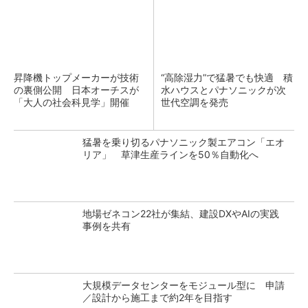
昇降機トップメーカーが技術
“高除湿力”で猛暑でも快適 積
の裏側公開 日本オーチスが
水ハウスとパナソニックが次
「大人の社会科見学」開催
世代空調を発売
猛暑を乗り切るパナソニック製エアコン「エオ
リア」 草津生産ラインを50％自動化へ
地場ゼネコン22社が集結、建設DXやAIの実践
事例を共有
大規模データセンターをモジュール型に 申請
／設計から施工まで約2年を目指す