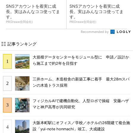
SNSアカウントを着実に成
SNSアカウントを着実に成
長。実はみんなココ使ってま
長。実はみんなココ使ってま
す。
す。
PR(Dreaw合同会社)
PR(Dreaw合同会社)
Recommended by
記事ランキング
大規模データセンターをモジュール型に 申請／設計か
ら施工まで約2年を目指す
三井ホーム、木造校舎の新築工事に着手 最大28mスパ
ンの木造トラス採用
フィジカルAIで建機自動化、人型ロボで操縦 安藤ハザ
マと神戸高専が共同研究
大阪本町駅にオフィス／学校／ホテルの26階建て複合施
設「yui-note honmachi」竣工、大成建設