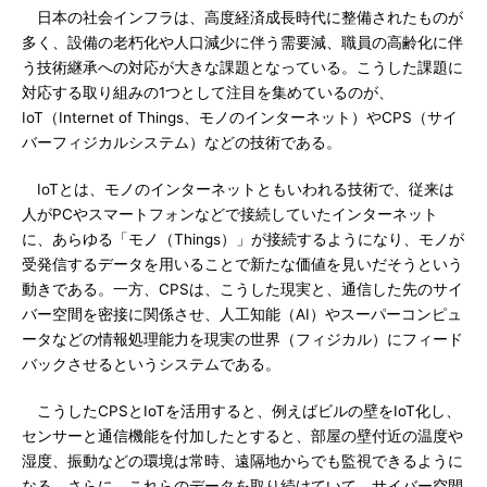
日本の社会インフラは、高度経済成長時代に整備されたものが
多く、設備の老朽化や人口減少に伴う需要減、職員の高齢化に伴
う技術継承への対応が大きな課題となっている。こうした課題に
対応する取り組みの1つとして注目を集めているのが、
IoT（Internet of Things、モノのインターネット）やCPS（サイ
バーフィジカルシステム）などの技術である。
IoTとは、モノのインターネットともいわれる技術で、従来は
人がPCやスマートフォンなどで接続していたインターネット
に、あらゆる「モノ（Things）」が接続するようになり、モノが
受発信するデータを用いることで新たな価値を見いだそうという
動きである。一方、CPSは、こうした現実と、通信した先のサイ
バー空間を密接に関係させ、人工知能（AI）やスーパーコンピュ
ータなどの情報処理能力を現実の世界（フィジカル）にフィード
バックさせるというシステムである。
こうしたCPSとIoTを活用すると、例えばビルの壁をIoT化し、
センサーと通信機能を付加したとすると、部屋の壁付近の温度や
湿度、振動などの環境は常時、遠隔地からでも監視できるように
なる。さらに、これらのデータを取り続けていて、サイバー空間