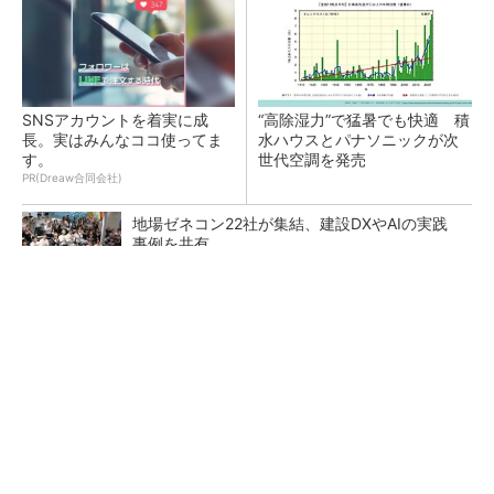
SNSアカウントを着実に成
“高除湿力”で猛暑でも快適 積
長。実はみんなココ使ってま
水ハウスとパナソニックが次
す。
世代空調を発売
PR(Dreaw合同会社)
地場ゼネコン22社が集結、建設DXやAIの実践
事例を共有
点群データを設計・維持管理で“使える3Dモデ
ル”に アイサンテクノロジーの新提案
熊本地震でドローン6社が災害支援、テラドロ
ーンやLiberawareらが出動