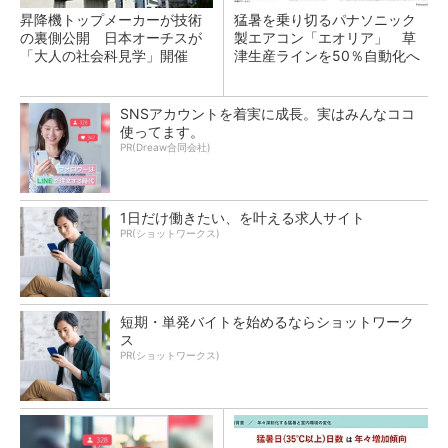
昇降機トップメーカーが技術
猛暑を乗り切るパナソニック
の裏側公開 日本オーチスが
製エアコン「エオリア」 草
「大人の社会科見学」開催
津生産ラインを50％自動化へ
SNSアカウントを着実に成長。実はみんなココ
使ってます。
PR(Dreaw合同会社)
1日だけ働きたい、を叶える求人サイト
PR(ショットワークス)
短期・単発バイトを始めるならショットワーク
ス
PR(ショットワークス)