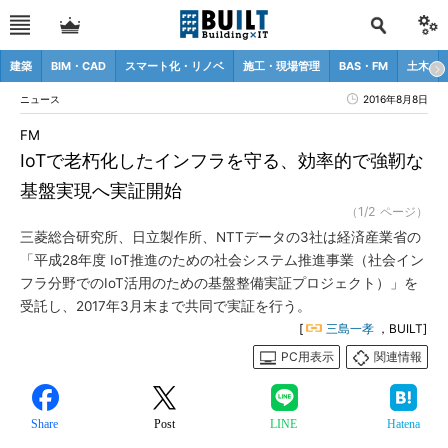
建築
BIM・CAD
スマート化・リノベ
施工・現場管理
BAS・FM
土木
ニュース
2016年8月8日
FM
IoTで老朽化したインフラを守る、効率的で強靭な
基盤実現へ実証開始
（1/2 ページ）
三菱総合研究所、日立製作所、NTTデータの3社は経済産業省の
「平成28年度 IoT推進のための社会システム推進事業（社会イン
フラ分野でのIoT活用のための基盤整備実証プロジェクト）」を
受託し、2017年3月末まで共同で実証を行う。
[
三島一孝
，BUILT]
PC用表示
関連情報
Share
Post
LINE
Hatena