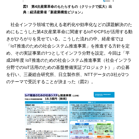
図1 第4次産業革命のもたらすもの（クリックで拡大）出
典：経済産業省「新産業構造ビジョン」
社会インフラ領域で抱える老朽化や効率化などの課題解決のた
めにもこうした第4次産業革命に関連するIoTやCPSが活用する動
きがひろがりを見せている。こうした流れの中、経産省では
「IoT推進のための社会システム推進事業」を推進する方針を定
め、その実証事業の1つとしてインフラ分野を設定。今回は「平
成28年度 IoT推進のための社会システム推進事業（社会インフラ
分野でのIoT活用のための基盤整備実証プロジェクト）」の公募
を行い、三菱総合研究所、日立製作所、NTTデータの3社が2つ
のテーマで受託することが決まった（図2）。