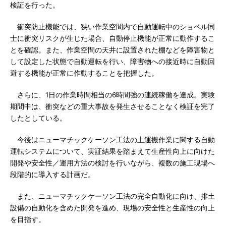
検証を行った。
衝突防止機能では、狭い作業空間内で自動運転中のショベル同
士に衝突リスクが生じた場合、自動停止機能が正常に動作するこ
とを確認。また、作業空間の天井に設置された棚などを障害物と
して設定した状態で自動運転を行い、障害物への接近時に自動回
避する機能が正常に作動することを把握した。
さらに、1日の作業時間相当の6時間強の連続稼働を達成。実験
期間中は、衝突などの重大事故を発生させることなく検証を完了
したとしている。
今後はニューマチックケーソン工法の土運搬作業に関する自動
運転システムについて、実証結果を踏まえて生産性向上に向けた
開発や安全性／運用方法の検討を行いながら、複数の施工現場へ
段階的に導入する計画だ。
また、ニューマチックケーソン工法の完全自動化に向け、排土
設備の自動化を含めた開発を進め、現場の安全性と生産性の向上
を目指す。