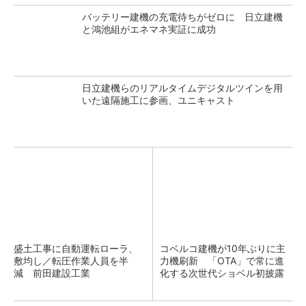
バッテリー建機の充電待ちがゼロに 日立建機
と鴻池組がエネマネ実証に成功
日立建機らのリアルタイムデジタルツインを用
いた遠隔施工に参画、ユニキャスト
盛土工事に自動運転ローラ、
コベルコ建機が10年ぶりに主
敷均し／転圧作業人員を半
力機刷新 「OTA」で常に進
減 前田建設工業
化する次世代ショベル初披露