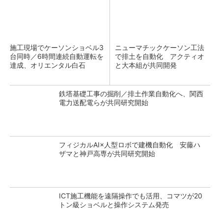
施工現場でケーソンショベル3
ニューマチックケーソン工法
台同時／6時間連続自動運転を
で排土を自動化 アクティオ
達成、オリエンタル白石
と大本組が共同開発
鉄塔基礎工事の掘削／排土作業自動化へ、関西
電力送配電らが共同研究開始
フィジカルAI×人型ロボで建機自動化 安藤ハ
ザマと神戸高専が共同研究開始
ICT施工機能を遠隔操作でも活用、コマツが20
トン級ショベルと操作システム発売