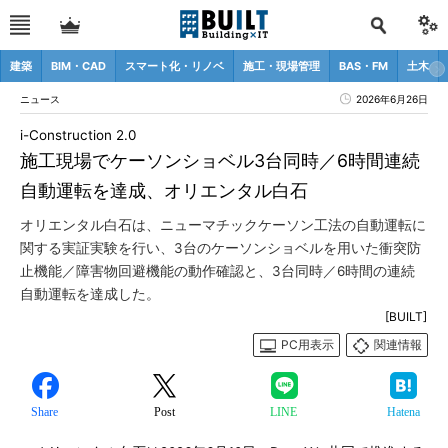
建築
BIM・CAD
スマート化・リノベ
施工・現場管理
BAS・FM
土木
ニュース
2026年6月26日
i-Construction 2.0
施工現場でケーソンショベル3台同時／6時間連続
自動運転を達成、オリエンタル白石
オリエンタル白石は、ニューマチックケーソン工法の自動運転に
関する実証実験を行い、3台のケーソンショベルを用いた衝突防
止機能／障害物回避機能の動作確認と、3台同時／6時間の連続
自動運転を達成した。
[BUILT]
PC用表示
関連情報
Share
Post
LINE
Hatena