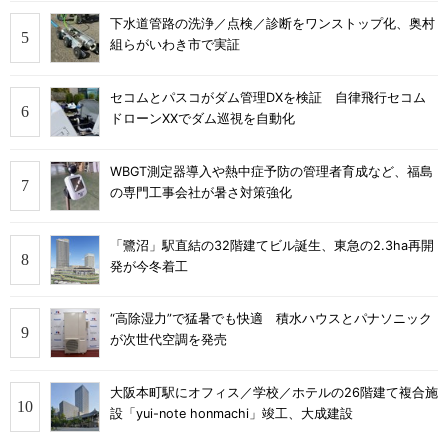
下水道管路の洗浄／点検／診断をワンストップ化、奥村
組らがいわき市で実証
セコムとパスコがダム管理DXを検証 自律飛行セコム
ドローンXXでダム巡視を自動化
WBGT測定器導入や熱中症予防の管理者育成など、福島
の専門工事会社が暑さ対策強化
「鷺沼」駅直結の32階建てビル誕生、東急の2.3ha再開
発が今冬着工
“高除湿力”で猛暑でも快適 積水ハウスとパナソニック
が次世代空調を発売
大阪本町駅にオフィス／学校／ホテルの26階建て複合施
設「yui-note honmachi」竣工、大成建設