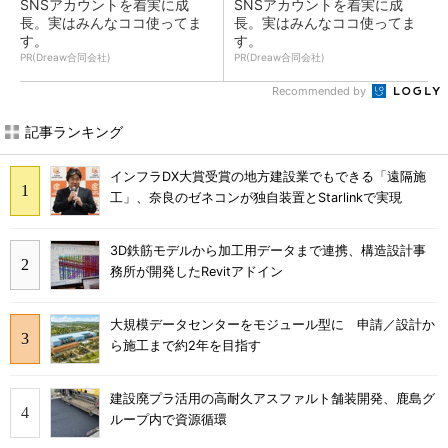
SNSアカウントを着実に成
SNSアカウントを着実に成
長。実はみんなココ使ってま
長。実はみんなココ使ってま
す。
す。
PR(Dreaw合同会社)
PR(Dreaw合同会社)
Recommended by
記事ランキング
インフラDX大賞受賞の地方建設業でもできる「遠隔施
工」、奈良のゼネコンが独自装置とStarlinkで実現
3D鉄筋モデルから加工用データまで連携、構造設計事
務所が開発したRevitアドイン
大規模データセンターをモジュール型に 申請／設計か
ら施工まで約2年を目指す
建設廃プラ活用の高耐久アスファルト舗装開発、鹿島グ
ループ内で資源循環