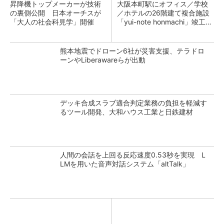
昇降機トップメーカーが技術
大阪本町駅にオフィス／学校
の裏側公開 日本オーチスが
／ホテルの26階建て複合施設
「大人の社会科見学」開催
「yui-note honmachi」竣工、
大成建設
熊本地震でドローン6社が災害支援、テラドロ
ーンやLiberawareらが出動
デッキ合成スラブ適合判定業務の負担を軽減す
るツール開発、大和ハウス工業と日鉄建材
人間の会話を上回る反応速度0.53秒を実現 L
LMを用いた音声対話システム「altTalk」