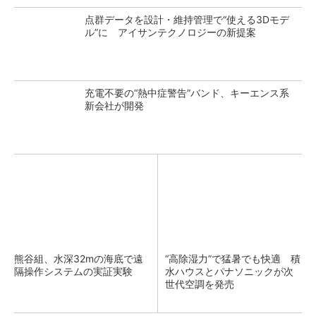
点群データを設計・維持管理で“使える3Dモデ
ル”に アイサンテクノロジーの新提案
充電不要の“熱中症警告”バンド、キーエンス系
新会社が開発
熊谷組、水深32mの海底で遠
“高除湿力”で猛暑でも快適 積
隔操作システムの実証実験
水ハウスとパナソニックが次
世代空調を発売