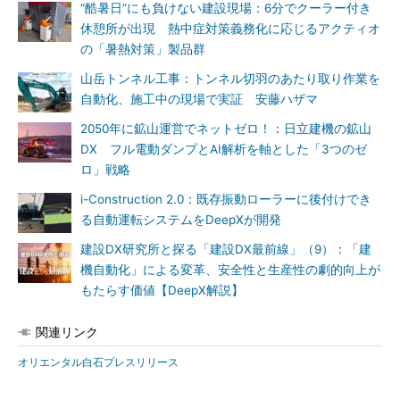
“酷暑日”にも負けない建設現場：6分でクーラー付き
休憩所が出現 熱中症対策義務化に応じるアクティオ
の「暑熱対策」製品群
山岳トンネル工事：トンネル切羽のあたり取り作業を
自動化、施工中の現場で実証 安藤ハザマ
2050年に鉱山運営でネットゼロ！：日立建機の鉱山
DX フル電動ダンプとAI解析を軸とした「3つのゼ
ロ」戦略
i-Construction 2.0：既存振動ローラーに後付けでき
る自動運転システムをDeepXが開発
建設DX研究所と探る「建設DX最前線」（9）：「建
機自動化」による変革、安全性と生産性の劇的向上が
もたらす価値【DeepX解説】
関連リンク
オリエンタル白石プレスリリース