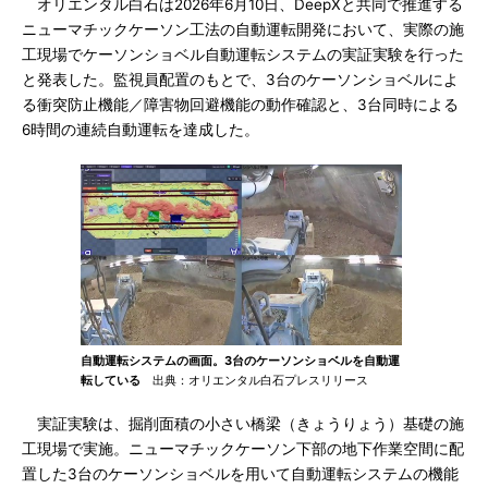
オリエンタル白石は2026年6月10日、DeepXと共同で推進する
ニューマチックケーソン工法の自動運転開発において、実際の施
工現場でケーソンショベル自動運転システムの実証実験を行った
と発表した。監視員配置のもとで、3台のケーソンショベルによ
る衝突防止機能／障害物回避機能の動作確認と、3台同時による
6時間の連続自動運転を達成した。
自動運転システムの画面。3台のケーソンショベルを自動運
転している
出典：オリエンタル白石プレスリリース
実証実験は、掘削面積の小さい橋梁（きょうりょう）基礎の施
工現場で実施。ニューマチックケーソン下部の地下作業空間に配
置した3台のケーソンショベルを用いて自動運転システムの機能