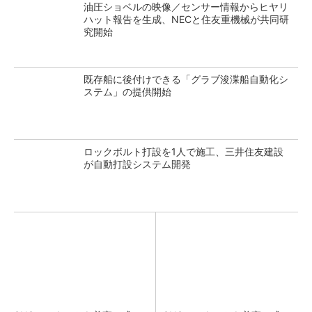
油圧ショベルの映像／センサー情報からヒヤリ
ハット報告を生成、NECと住友重機械が共同研
究開始
既存船に後付けできる「グラブ浚渫船自動化シ
ステム」の提供開始
ロックボルト打設を1人で施工、三井住友建設
が自動打設システム開発