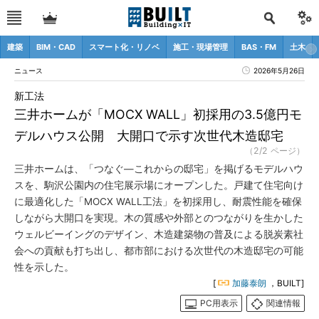
建築
BIM・CAD
スマート化・リノベ
施工・現場管理
BAS・FM
土木
ニュース
2026年5月26日
新工法
三井ホームが「MOCX WALL」初採用の3.5億円モ
デルハウス公開 大開口で示す次世代木造邸宅
（2/2 ページ）
三井ホームは、「つなぐ―これからの邸宅」を掲げるモデルハウ
スを、駒沢公園内の住宅展示場にオープンした。戸建て住宅向け
に最適化した「MOCX WALL工法」を初採用し、耐震性能を確保
しながら大開口を実現。木の質感や外部とのつながりを生かした
ウェルビーイングのデザイン、木造建築物の普及による脱炭素社
会への貢献も打ち出し、都市部における次世代の木造邸宅の可能
性を示した。
[
加藤泰朗
，BUILT]
PC用表示
関連情報