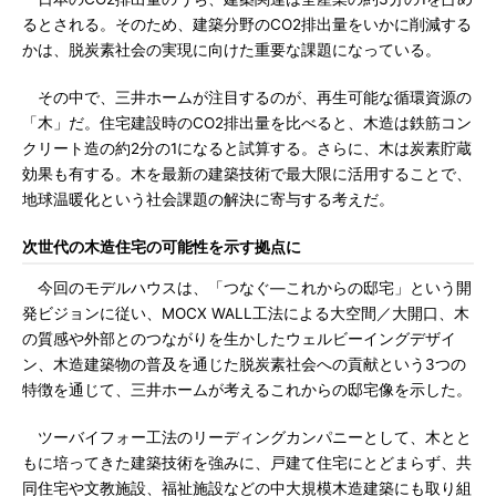
るとされる。そのため、建築分野のCO2排出量をいかに削減する
かは、脱炭素社会の実現に向けた重要な課題になっている。
その中で、三井ホームが注目するのが、再生可能な循環資源の
「木」だ。住宅建設時のCO2排出量を比べると、木造は鉄筋コン
クリート造の約2分の1になると試算する。さらに、木は炭素貯蔵
効果も有する。木を最新の建築技術で最大限に活用することで、
地球温暖化という社会課題の解決に寄与する考えだ。
次世代の木造住宅の可能性を示す拠点に
今回のモデルハウスは、「つなぐ―これからの邸宅」という開
発ビジョンに従い、MOCX WALL工法による大空間／大開口、木
の質感や外部とのつながりを生かしたウェルビーイングデザイ
ン、木造建築物の普及を通じた脱炭素社会への貢献という3つの
特徴を通じて、三井ホームが考えるこれからの邸宅像を示した。
ツーバイフォー工法のリーディングカンパニーとして、木とと
もに培ってきた建築技術を強みに、戸建て住宅にとどまらず、共
同住宅や文教施設、福祉施設などの中大規模木造建築にも取り組