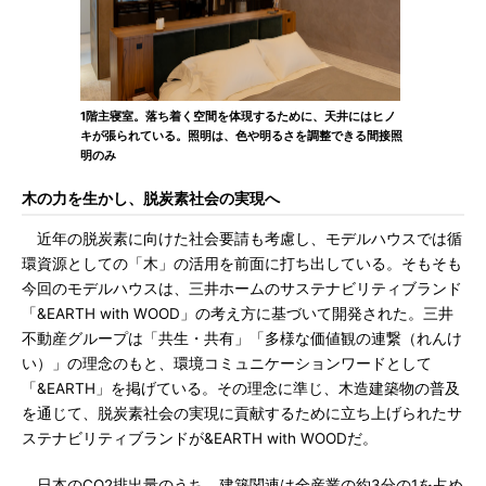
1階主寝室。落ち着く空間を体現するために、天井にはヒノ
キが張られている。照明は、色や明るさを調整できる間接照
明のみ
木の力を生かし、脱炭素社会の実現へ
近年の脱炭素に向けた社会要請も考慮し、モデルハウスでは循
環資源としての「木」の活用を前面に打ち出している。そもそも
今回のモデルハウスは、三井ホームのサステナビリティブランド
「&EARTH with WOOD」の考え方に基づいて開発された。三井
不動産グループは「共生・共有」「多様な価値観の連繋（れんけ
い）」の理念のもと、環境コミュニケーションワードとして
「&EARTH」を掲げている。その理念に準じ、木造建築物の普及
を通じて、脱炭素社会の実現に貢献するために立ち上げられたサ
ステナビリティブランドが&EARTH with WOODだ。
日本のCO2排出量のうち、建築関連は全産業の約3分の1を占め