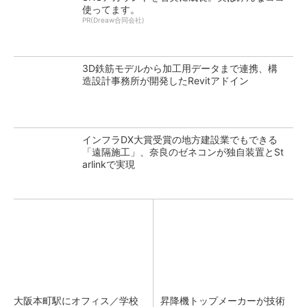
使ってます。
PR(Dreaw合同会社)
3D鉄筋モデルから加工用データまで連携、構
造設計事務所が開発したRevitアドイン
インフラDX大賞受賞の地方建設業でもできる
「遠隔施工」、奈良のゼネコンが独自装置とSt
arlinkで実現
大阪本町駅にオフィス／学校
昇降機トップメーカーが技術