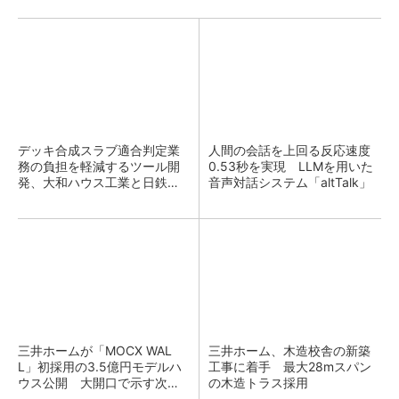
デッキ合成スラブ適合判定業
人間の会話を上回る反応速度
務の負担を軽減するツール開
0.53秒を実現 LLMを用いた
発、大和ハウス工業と日鉄建
音声対話システム「altTalk」
材
三井ホームが「MOCX WAL
三井ホーム、木造校舎の新築
L」初採用の3.5億円モデルハ
工事に着手 最大28mスパン
ウス公開 大開口で示す次世
の木造トラス採用
代木造邸宅