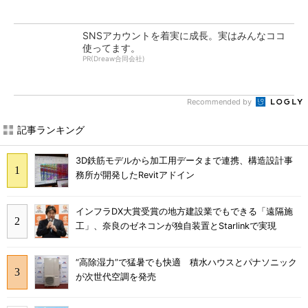
SNSアカウントを着実に成長。実はみんなココ
使ってます。
PR(Dreaw合同会社)
Recommended by
記事ランキング
3D鉄筋モデルから加工用データまで連携、構造設計事
務所が開発したRevitアドイン
インフラDX大賞受賞の地方建設業でもできる「遠隔施
工」、奈良のゼネコンが独自装置とStarlinkで実現
“高除湿力”で猛暑でも快適 積水ハウスとパナソニック
が次世代空調を発売