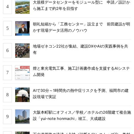
大規模データセンターをモジュール型に 申請／設計か
ら施工まで約2年を目指す
朝礼短縮から「工務センター」設立まで 前田建設が明
かす現場データ活用のノウハウ
地場ゼネコン22社が集結、建設DXやAIの実践事例を共
有
燈と東光電気工事、施工計画書作成を支援するAIシステ
ム開発
AIで30分～1時間先の熱中症リスクを予測、福岡市の建
設現場で実証
大阪本町駅にオフィス／学校／ホテルの26階建て複合施
設「yui-note honmachi」竣工、大成建設