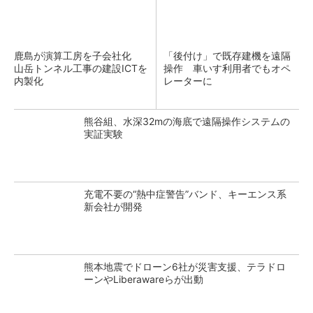
鹿島が演算工房を子会社化
「後付け」で既存建機を遠隔
山岳トンネル工事の建設ICTを
操作 車いす利用者でもオペ
内製化
レーターに
熊谷組、水深32mの海底で遠隔操作システムの
実証実験
充電不要の“熱中症警告”バンド、キーエンス系
新会社が開発
熊本地震でドローン6社が災害支援、テラドロ
ーンやLiberawareらが出動