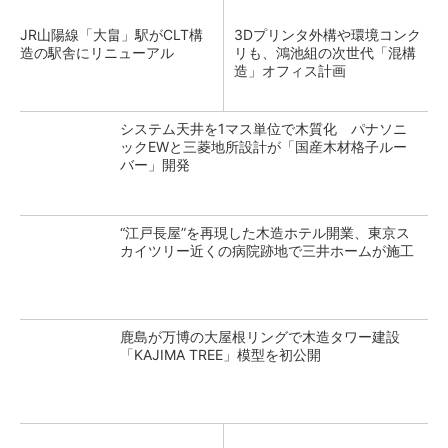
JR山陽線「大畠」駅がCLT構
3Dプリンタ外構や環境コンク
造の駅舎にリニューアル
リも、鴻池組の次世代「混構
造」オフィス計画
システム天井を1マス単位で木質化 パナソニ
ックEWと三菱地所設計が「国産木材格子ルー
バー」開発
“江戸長屋”を再現した木造ホテル開業、東京ス
カイツリー近くの病院跡地で三井ホームが施工
鹿島が万博の大屋根リングで木造タワー建設
「KAJIMA TREE」模型を初公開