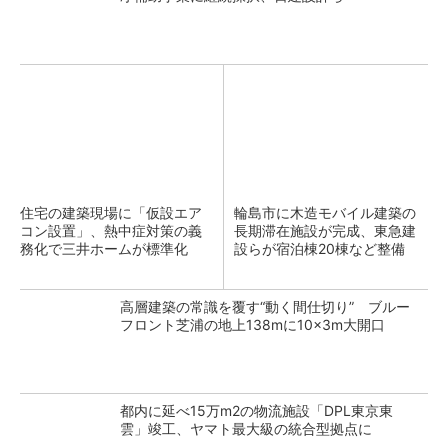
住宅の建築現場に「仮設エア
輪島市に木造モバイル建築の
コン設置」、熱中症対策の義
長期滞在施設が完成、東急建
務化で三井ホームが標準化
設らが宿泊棟20棟など整備
高層建築の常識を覆す“動く間仕切り” ブルー
フロント芝浦の地上138mに10×3m大開口
都内に延べ15万m2の物流施設「DPL東京東
雲」竣工、ヤマト最大級の統合型拠点に