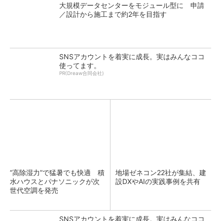
大規模データセンターをモジュール型に 申請
／設計から施工まで約2年を目指す
SNSアカウントを着実に成長。実はみんなココ
使ってます。
PR(Dreaw合同会社)
“高除湿力”で猛暑でも快適 積
地場ゼネコン22社が集結、建
水ハウスとパナソニックが次
設DXやAIの実践事例を共有
世代空調を発売
SNSアカウントを着実に成長。実はみんなココ