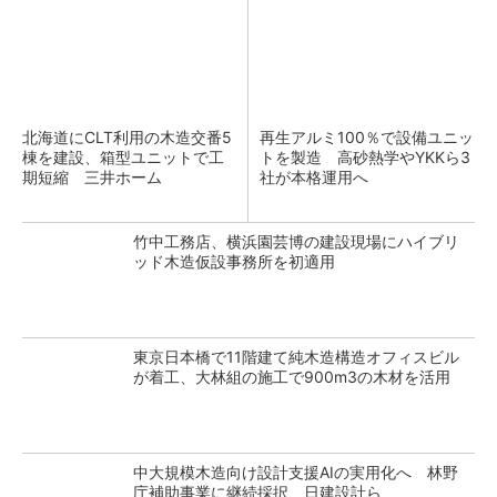
北海道にCLT利用の木造交番5
再生アルミ100％で設備ユニッ
棟を建設、箱型ユニットで工
トを製造 高砂熱学やYKKら3
期短縮 三井ホーム
社が本格運用へ
竹中工務店、横浜園芸博の建設現場にハイブリ
ッド木造仮設事務所を初適用
東京日本橋で11階建て純木造構造オフィスビル
が着工、大林組の施工で900m3の木材を活用
中大規模木造向け設計支援AIの実用化へ 林野
庁補助事業に継続採択、日建設計ら