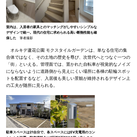
室内は、入居者の家具とのマッチングがしやすいシンプルな
デザインで統一。現代の住宅に求められる高い断熱性能も確
保した
筆者撮影
オルキデ蘆花公園 モクスタイルガーデンは、単なる住宅の集
合体ではなく、その土地の歴史を尊び、次世代へとつなぐ一つの
「街」といえる。管理面では、置かれた自転車が視覚的なノイズ
にならないように道路側から見えにくい場所に各棟の駐輪スポッ
トを配置するなど、入居後も美しい景観が維持されるデザイン上
の工夫が随所に見られる。
駐車スペースは21台分で、各スペースにはEV充電用のコン