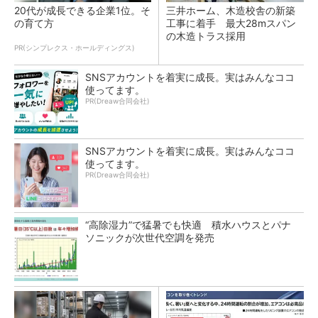
20代が成長できる企業1位。そ
三井ホーム、木造校舎の新築
の育て方
工事に着手 最大28mスパン
の木造トラス採用
PR(シンプレクス・ホールディングス)
SNSアカウントを着実に成長。実はみんなココ
使ってます。
PR(Dreaw合同会社)
SNSアカウントを着実に成長。実はみんなココ
使ってます。
PR(Dreaw合同会社)
“高除湿力”で猛暑でも快適 積水ハウスとパナ
ソニックが次世代空調を発売