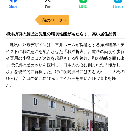
Share
Post
LINE
Hatena
前のページへ
和洋折衷の意匠と先進の環境性能がもたらす、高い居住品質
建物の外観デザインは、三井ホームが得意とする洋風建築のテ
イストに和の意匠を融合させた「和洋折衷」。道路の両側や歩行
者専用の小径にはガス灯を想起させる街路灯、和の情緒を醸し出
す行灯風の足元照明を採用し、日本人の心に刻まれた「懐かし
さ」を現代的に解釈した。特に夜間演出には力を入れ、「大樹の
ひろば」入口の足元には光ファイバーを用いたLED演出を施し
た。