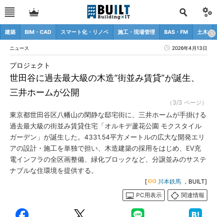
建築
BIM・CAD
スマート化・リノベ
施工・現場管理
BAS・FM
土木
ニュース
2026年4月13日
プロジェクト
世田谷に過去最大級の木造“街並み賃貸”が誕生、
三井ホームが公開
（3/3 ページ）
東京都世田谷区八幡山の閑静な邸宅街に、三井ホームが手掛ける
過去最大級の街並み賃貸住宅「オルキデ蘆花公園 モクスタイル
ガーデン」が誕生した。4331.54平方メートルの広大な開発エリ
アの設計・施工を単独で担い、木造建築の採用をはじめ、EV充
電インフラの全区画整備、緑化ブロックなど、分譲並みのサステ
ナブルな住環境を提供する。
[
川本鉄馬
，BUILT]
PC用表示
関連情報