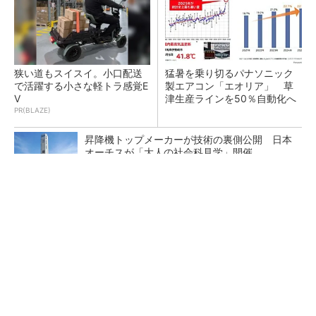
狭い道もスイスイ。小口配送
猛暑を乗り切るパナソニック
で活躍する小さな軽トラ感覚E
製エアコン「エオリア」 草
V
津生産ラインを50％自動化へ
PR(BLAZE)
昇降機トップメーカーが技術の裏側公開 日本
オーチスが「大人の社会科見学」開催
大規模データセンターをモジュール型に 申請
／設計から施工まで約2年を目指す
充電不要の“熱中症警告”バンド、キーエンス系
新会社が開発