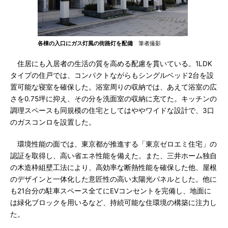
各棟の入口にガス灯風の街路灯を配備
筆者撮影
住居にも入居者の生活の質を高める配慮を貫いている。1LDK
タイプの住戸では、コンパクトながらもシングルベッド2台を設
置可能な寝室を確保した。浴室周りの収納では、あえて浴室の広
さを0.75坪に抑え、その分を洗面室の収納に充てた。キッチンの
調理スペースも同規模の住宅としてはややワイドな設計で、3口
のガスコンロを設置した。
環境性能の面では、東京都が推進する「東京ゼロエミ住宅」の
認証を取得し、高い省エネ性能を備えた。また、三井ホーム独自
の木造枠組壁工法により、高効率な断熱性能を確保した他、屋根
のデザインと一体化した意匠性の高い太陽光パネルとした。他に
も21台分の駐車スペース全てにEVコンセントを完備し、地面に
は緑化ブロックを用いるなど、持続可能な住環境の構築に注力し
た。