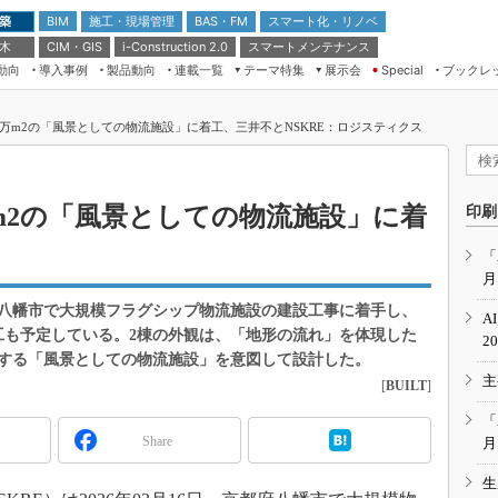
 築
施工・現場管理
BAS・FM
スマート化・リノベ
BIM
 木
CIM・GIS
スマートメンテナンス
i-Construction 2.0
動向
導入事例
製品動向
連載一覧
テーマ特集
展示会
ブックレ
Special
建設Tech NEXT BREAK
メンテナンス・レジリエンス
TOKYO2026
4万m2の「風景としての物流施設」に着工、三井不とNSKRE：ロジスティクス
ドローンがもたらす建設業界の“ゲー
第8回 国際 建設・測量展
ムチェンジ” Ver.2.0
（CSPI2026）
脱3Kから新3Kへ導く建設×IT
第10回 JAPAN BUILD TOKYO－建
m2の「風景としての物流施設」に着
印刷
築・土木・不動産の先端技術展－
“Society5.0”時代のスマートビル
Japan Drone 2023
VR／ARが描くモノづくりのミライ
「
月
メンテナンス・レジリエンスOSAKA
2020
八幡市で大規模フラグシップ物流施設の建設工事に着手し、
A
日本 ものづくりワールド 2020
の着工も予定している。2棟の外観は、「地形の流れ」を体現した
2
する「風景としての物流施設」を意図して設計した。
メンテナンス・レジリエンスTOKYO
主
2019
[
BUILT
]
IGAS2018
「
Share
月
生