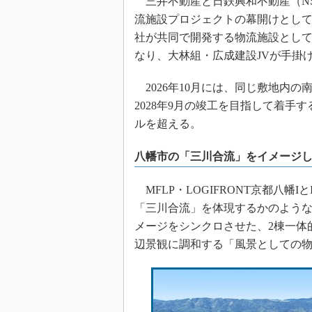
三井不動産と日鉄興和不動産（NSK
流施設プロジェクトの幕開けとして、「
社が共同で開発する物流施設としては
なり、大林組・広成建設JVが手掛け
2026年10月には、同じ敷地内の南側
2028年9月の竣工を目指して着手
ルを超える。
八幡市の「三川合流」をイメージ
MFLP・LOGIFRONT京都八幡
「三川合流」を体現するかのよう
メージをシンクロさせた、2棟一体
辺景観に調和する「風景としての