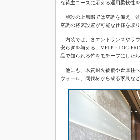
な荷主ニーズに応える運用柔軟性
施設の上層階では空調を備え、盆
空調の将来設置が可能な仕様を取
内装では、各エントランスやラウ
安らぎを与える。MFLP・LOGIF
品で知られる竹をモチーフにした
他にも、木質耐火被覆や倉庫柱へ
ウォール、間伐材から成る家具な