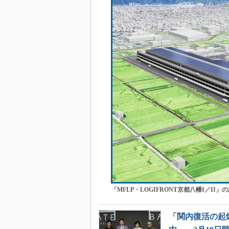
「MFLP・LOGIFRONT京都八幡I／II」
「関内復活の起