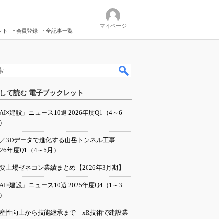
マイページ
ット
会員登録
全記事一覧
して読む 電子ブックレット
AI×建設」ニュース10選 2026年度Q1（4～6
）
I／3Dデータで進化する山岳トンネル工事
026年度Q1（4～6月）
要上場ゼネコン業績まとめ【2026年3月期】
AI×建設」ニュース10選 2025年度Q4（1～3
）
産性向上から技能継承まで xR技術で建設業