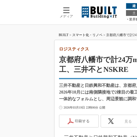
建
土
メディア
業界
BUILT
>
スマート化・リノベ
>
京都府八幡市で計2
ロジスティクス
京都府八幡市で計24万
工、三井不とNSKRE
三井不動産と日鉄興和不動産は、京都府
2026年10月には南側隣接地で2棟目
一体的なフォルムとし、周辺景観に調和
2026年03月19日 22時00分 公開
印刷する
見る