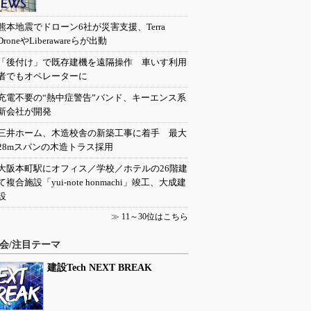
熊本地震でドローン6社が災害支援、Terra
DroneやLiberawareらが出動
「後付け」で既存建機を遠隔操作 車いす利用
者でもオペレーターに
充電不要の“熱中症警告”バンド、キーエンス系
新会社が開発
三井ホーム、木造校舎の新築工事に着手 最大
28mスパンの木造トラス採用
大阪本町駅にオフィス／学校／ホテルの26階建
て複合施設「yui-note honmachi」竣工、大成建
設
≫
11～30位はこちら
会/注目テーマ
建設Tech NEXT BREAK