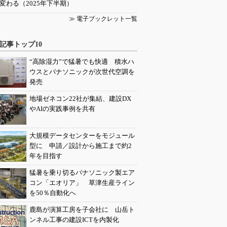
変わる（2025年下半期）
≫ 電子ブックレット一覧
記事トップ10
“高除湿力”で猛暑でも快適 積水ハ
ウスとパナソニックが次世代空調を
発売
地場ゼネコン22社が集結、建設DX
やAIの実践事例を共有
大規模データセンターをモジュール
型に 申請／設計から施工まで約2
年を目指す
猛暑を乗り切るパナソニック製エア
コン「エオリア」 草津生産ライン
を50％自動化へ
鹿島が演算工房を子会社に 山岳ト
ンネル工事の建設ICTを内製化