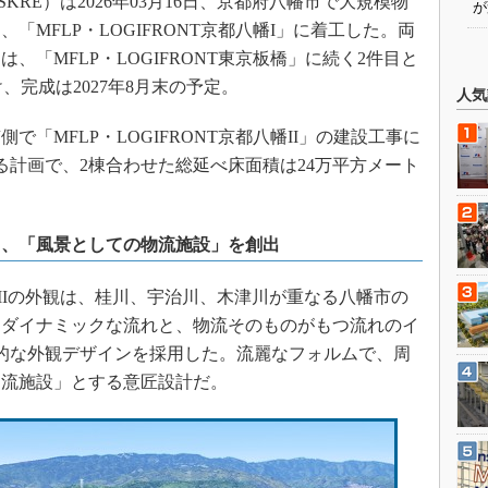
RE）は2026年03月16日、京都府八幡市で大規模物
が
MFLP・LOGIFRONT京都八幡I」に着工した。両
、「MFLP・LOGIFRONT東京板橋」に続く2件目と
、完成は2027年8月末の予定。
人気
で「MFLP・LOGIFRONT京都八幡II」の建設工事に
する計画で、2棟合わせた総延べ床面積は24万平方メート
し、「風景としての物流施設」を創出
IとIIの外観は、桂川、宇治川、木津川が重なる八幡市の
なダイナミックな流れと、物流そのものがもつ流れのイ
的な外観デザインを採用した。流麗なフォルムで、周
物流施設」とする意匠設計だ。