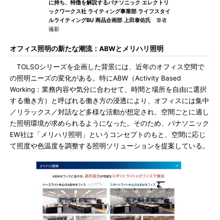
に持ち、特徴を解説するパナソニック エレクトリ
ックワークス社 ライティング事業部 ライフスタイ
ルライティングBU 商品企画部 上田泰佑氏
筆者
撮影
オフィス照明の新たな潮流：ABWとメリハリ照明
TOLSOシリーズを企画した背景には、近年のオフィス空間で
の照明ニーズの変化がある。特にABW（Activity Based
Working：業務内容や気分に合わせて、時間と場所を自由に選択
する働き方）と呼ばれる働き方の浸透により、オフィスには集中
／リラックス／対話など多様な活動が想定され、空間ごとに適し
た照明環境が求められるようになった。そのため、パナソニック
EW社は「メリハリ照明」というコンセプトのもと、空間に応じ
て照度や色温度を調整する照明ソリューションを提案している。