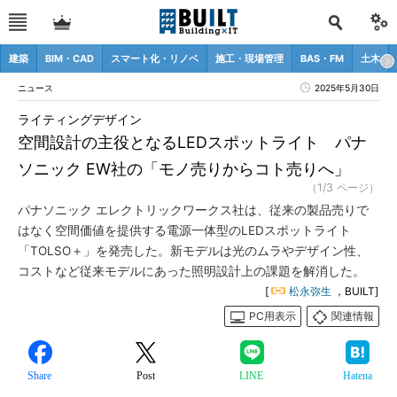
建築
BIM・CAD
スマート化・リノベ
施工・現場管理
BAS・FM
土木
ニュース
2025年5月30日
ライティングデザイン
空間設計の主役となるLEDスポットライト パナ
ソニック EW社の「モノ売りからコト売りへ」
（1/3 ページ）
パナソニック エレクトリックワークス社は、従来の製品売りで
はなく空間価値を提供する電源一体型のLEDスポットライト
「TOLSO＋」を発売した。新モデルは光のムラやデザイン性、
コストなど従来モデルにあった照明設計上の課題を解消した。
[
松永弥生
，BUILT]
PC用表示
関連情報
Share
Post
LINE
Hatena