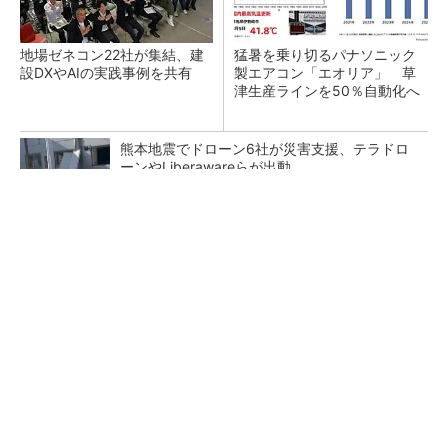
地場ゼネコン22社が集結、建
猛暑を乗り切るパナソニック
設DXやAIの実践事例を共有
製エアコン「エオリア」 草
津生産ラインを50％自動化へ
熊本地震でドローン6社が災害支援、テラドロ
ーンやLiberawareらが出動
アクセンチュアが追求する「最適なユーザー接
点」づくりの舞台裏
PR(アクセンチュア)
鹿島が演算工房を子会社化 山岳トンネル工事
の建設ICTを内製化