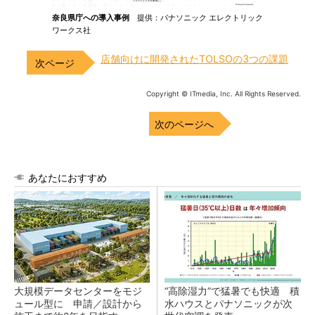
奈良県庁への導入事例
提供：パナソニック エレクトリック
ワークス社
店舗向けに開発されたTOLSOの3つの課題
Copyright © ITmedia, Inc. All Rights Reserved.
次のページへ
あなたにおすすめ
大規模データセンターをモジ
“高除湿力”で猛暑でも快適 積
ュール型に 申請／設計から
水ハウスとパナソニックが次