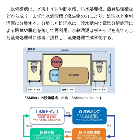
設備構成は、水洗トイレや貯水槽、汚水処理槽、蒸発処理槽な
どから成り、まず汚水処理槽で微生物の力により、処理水と余剰
汚泥に分離する。分離した処理水は、貯水槽内で電気分解処理に
よる殺菌や脱色を施して再利用。余剰汚泥は杉チップを充てんし
た蒸発処理槽に移送／撹拌し、蒸発処理で減容化する。
「SMilet」の設備構成
出典：SMiletパンフレット