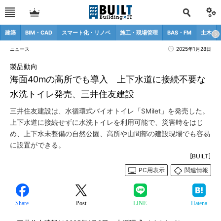
建築
BIM・CAD
スマート化・リノベ
施工・現場管理
BAS・FM
土木
ニュース
2025年1月28日
製品動向
海面40mの高所でも導入 上下水道に接続不要な
水洗トイレ発売、三井住友建設
三井住友建設は、水循環式バイオトイレ「SMilet」を発売した。
上下水道に接続せずに水洗トイレを利用可能で、災害時をはじ
め、上下水未整備の自然公園、高所や山間部の建設現場でも容易
に設置ができる。
[BUILT]
PC用表示
関連情報
Share
Post
LINE
Hatena