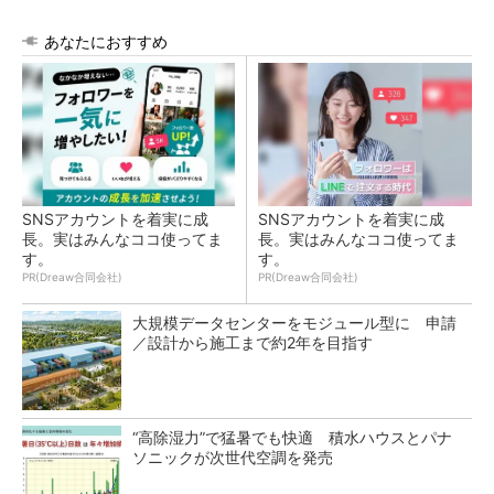
あなたにおすすめ
SNSアカウントを着実に成
SNSアカウントを着実に成
長。実はみんなココ使ってま
長。実はみんなココ使ってま
す。
す。
PR(Dreaw合同会社)
PR(Dreaw合同会社)
大規模データセンターをモジュール型に 申請
／設計から施工まで約2年を目指す
“高除湿力”で猛暑でも快適 積水ハウスとパナ
ソニックが次世代空調を発売