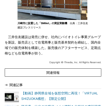
川崎市に設置した「SMilet」の実証実験機
出典：三井住友
建設プレスリリース
三井住友建設は発売に併せ、社内にバイオトイレ事業グループ
を新設。販売店として住電商事と販売基本契約を締結し、国内全
域での販売体制を構築した。販売後のアフターサービス、定期点
検なども住電商事が担う。
Copyright © ITmedia, Inc. All Rights Reserved.
関連情報
関連記事
【動画】静岡県全域を仮想空間に再現！「VIRTUAL
SHIZUOKA構想」【限定公開】