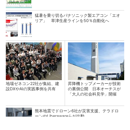
猛暑を乗り切るパナソニック製エアコン「エオ
リア」 草津生産ラインを50％自動化へ
地場ゼネコン22社が集結、建
昇降機トップメーカーが技術
設DXやAIの実践事例を共有
の裏側公開 日本オーチスが
「大人の社会科見学」開催
熊本地震でドローン6社が災害支援、テラドロ
ーンやLiberawareらが出動