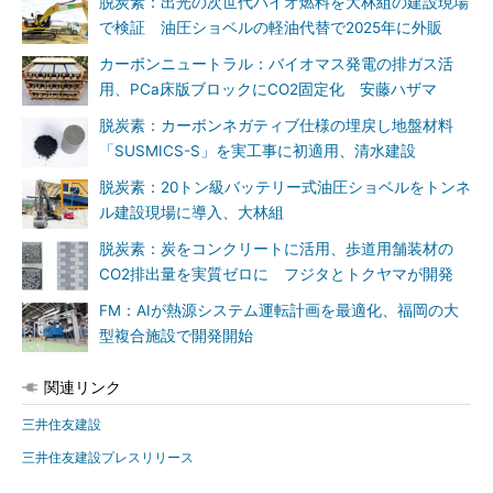
脱炭素：出光の次世代バイオ燃料を大林組の建設現場
で検証 油圧ショベルの軽油代替で2025年に外販
カーボンニュートラル：バイオマス発電の排ガス活
用、PCa床版ブロックにCO2固定化 安藤ハザマ
脱炭素：カーボンネガティブ仕様の埋戻し地盤材料
「SUSMICS-S」を実工事に初適用、清水建設
脱炭素：20トン級バッテリー式油圧ショベルをトンネ
ル建設現場に導入、大林組
脱炭素：炭をコンクリートに活用、歩道用舗装材の
CO2排出量を実質ゼロに フジタとトクヤマが開発
FM：AIが熱源システム運転計画を最適化、福岡の大
型複合施設で開発開始
関連リンク
三井住友建設
三井住友建設プレスリリース