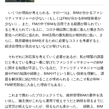
いくつか理由が考えられる。その一つは、BIMが分かるファシ
リティマネジャーが少ない（もしくはFMが分かるBIM技術者が
少ない）。また、FMの中でBIMを活用できる範囲が限られてい
ると考えられている上に、コロナ禍以降に急速に進んだ働き方の
変化への対応に追われ、BIM活用の優先順位が相対的に低い。さ
らに、既存建物をBIM化するために必要なコストを考慮すると、
経済合理性が見出せないなどが挙げられる。
それぞれに対応策を考えていく必要があるが、私が喫緊の課題
だと考えている事は一番に挙げたファシリティマネジャーのBIM
に関する知識が不足している点だ。ファシリティマネジャーは建
築やFMの知識や経験と、BIMやITという新しい技術を理解し、課
題を解決策に結び付けることが求められる（これこそ私がBIM・
FM研究部会に入会した理由でもある）。
これまで携わったプロジェクトでも、維持管理BIMの要件を洗
い出し、施主側がこれなら運用で使えそうだと納得を得るまでに
は苦労が絶えなかったが、得るものも多かった。 経験上、BIM