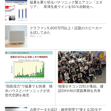
猛暑を乗り切るパナソニック製エアコン「エオ
リア」 草津生産ラインを50％自動化へ
クラファン5,600万円以上！話題のスピーカー
を試してみた
PR(デノン)
“高除湿力”で猛暑でも快適 積
地場ゼネコン22社が集結、建
水ハウスとパナソニックが次
設DXやAIの実践事例を共有
世代空調を発売
点群データを設計・維持管理で“使える3Dモデ