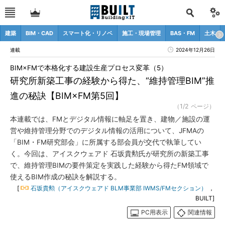
建築
BIM・CAD
スマート化・リノベ
施工・現場管理
BAS・FM
土木
連載
2024年12月26日
BIM×FMで本格化する建設生産プロセス変革（5）
研究所新築工事の経験から得た、“維持管理BIM”推
進の秘訣【BIM×FM第5回】
（1/2 ページ）
本連載では、FMとデジタル情報に軸足を置き、建物／施設の運
営や維持管理分野でのデジタル情報の活用について、JFMAの
「BIM・FM研究部会」に所属する部会員が交代で執筆してい
く。今回は、アイスクウェアド 石坂貴勲氏が研究所の新築工事
で、維持管理BIMの要件策定を実践した経験から得たFM領域で
使えるBIM作成の秘訣を解説する。
[
石坂貴勲（アイスクウェアド BLM事業部 IWMS/FMセクション）
，
BUILT]
PC用表示
関連情報