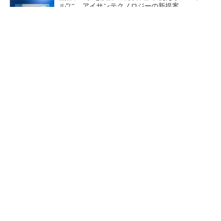
ル”に アイサンテクノロジーの新提案
SNSアカウントを着実に成長。実はみんなココ
使ってます。
PR(Dreaw合同会社)
熊本地震でドローン6社が災害支援、テラドロ
ーンやLiberawareらが出動
鹿島が演算工房を子会社化
大規模データセンターをモジ