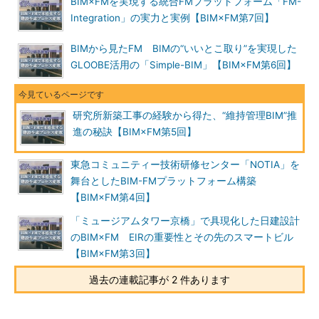
BIM×FMを実現する統合FMプラットフォーム「FM-
Integration」の実力と実例【BIM×FM第7回】
BIMから見たFM BIMの“いいとこ取り”を実現した
GLOOBE活用の「Simple-BIM」【BIM×FM第6回】
研究所新築工事の経験から得た、“維持管理BIM”推
進の秘訣【BIM×FM第5回】
東急コミュニティー技術研修センター「NOTIA」を
舞台としたBIM-FMプラットフォーム構築
【BIM×FM第4回】
「ミュージアムタワー京橋」で具現化した日建設計
のBIM×FM EIRの重要性とその先のスマートビル
【BIM×FM第3回】
過去の連載記事が 2 件あります