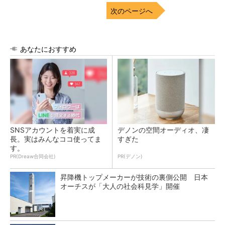
次のページへ
あなたにおすすめ
SNSアカウントを着実に成
デノンの空間オーディオ、凄
長。実はみんなココ使ってま
すぎた
す。
PR(Dreaw合同会社)
PR(デノン)
昇降機トップメーカーが技術の裏側公開 日本
オーチスが「大人の社会科見学」開催