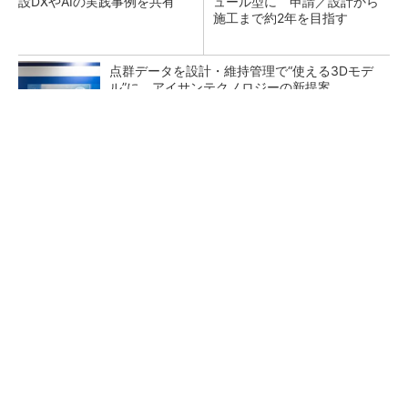
設DXやAIの実践事例を共有
ュール型に 申請／設計から
施工まで約2年を目指す
点群データを設計・維持管理で“使える3Dモデ
ル”に アイサンテクノロジーの新提案
熊本地震でドローン6社が災害支援、テラドロ
ーンやLiberawareらが出動
鹿島が演算工房を子会社化 山岳トンネル工事
の建設ICTを内製化