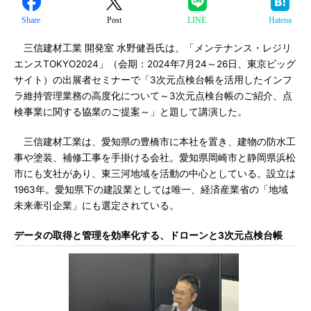
Share
Post
LINE
Hatena
三信建材工業 開発室 水野健吾氏は、「メンテナンス・レジリ
エンスTOKYO2024」（会期：2024年7月24～26日、東京ビッグ
サイト）の出展者セミナーで「3次元点検台帳を活用したインフ
ラ維持管理業務の高度化について～3次元点検台帳のご紹介、点
検事業に関する協業のご提案～」と題して講演した。
三信建材工業は、愛知県の豊橋市に本社を置き、建物の防水工
事や塗装、補修工事を手掛ける会社。愛知県岡崎市と静岡県浜松
市にも支社があり、東三河地域を活動の中心としている。設立は
1963年。愛知県下の建設業としては唯一、経済産業省の「地域
未来牽引企業」にも選定されている。
データの取得と管理を効率化する、ドローンと3次元点検台帳