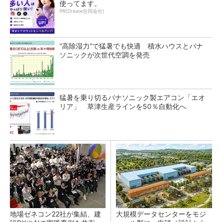
使ってます。
PR(Dreaw合同会社)
“高除湿力”で猛暑でも快適 積水ハウスとパナ
ソニックが次世代空調を発売
猛暑を乗り切るパナソニック製エアコン「エオ
リア」 草津生産ラインを50％自動化へ
地場ゼネコン22社が集結、建
大規模データセンターをモジ