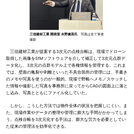
三信建材工業 開発室 水野健吾氏
写真は全て筆者
撮影
三信建材工業が提案する3次元の点検台帳は、現場でドローン
取得した画像をSfMソフトウェアを介して補正して3次元点群デ
ータ化し、3次元の点群モデル上で各種情報を管理する。これま
では、壁面の亀裂や剥離といった不具合箇所の管理には、手書き
のメモや写真を使うのが一般的。現場で野帳へメモ／スケッチし
た情報や撮影した写真を事務所に戻ってからCADの図面上に落と
し込み、写真とともにファイル化していた。
しかし、こうした方法では物件全体の状況を把握しにくい。ま
た、現場作業やデータの整理や管理に膨大な手間がかかってしま
う。点検台帳を3次元化する手法は、膨大な労力を必要としてい
た従来の管理法を効率化できる。