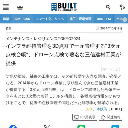
建築
BIM・CAD
スマート化・リノベ
施工・現場管理
BAS・FM
土木
特集
2024年10月18日
メンテナンス・レジリエンスTOKYO2024
インフラ維持管理を3D点群で一元管理する“3次元
点検台帳”、ドローン点検で著名な三信建材工業が
提供
（1/2 ページ）
防水や塗装、補修の工事では、その前段階で入念な調査が必要と
なる。2014年からドローン点検に取り組んできた三信建材工業
が提供する「3次元点検台帳」は、ドローンで取得した画像デー
タをもとに3次元の点群モデルを構築し、各種点検情報をひもづ
けることで、従来の点検管理の問題だった非効率が解消される。
[
川本鉄馬
，BUILT]
PC用表示
関連情報