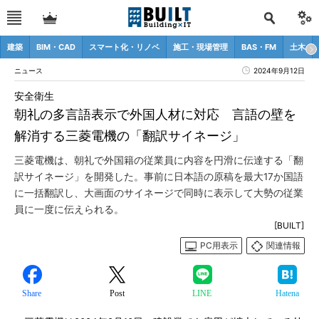
建築
BIM・CAD
スマート化・リノベ
施工・現場管理
BAS・FM
土木
ニュース
2024年9月12日
安全衛生
朝礼の多言語表示で外国人材に対応 言語の壁を
解消する三菱電機の「翻訳サイネージ」
三菱電機は、朝礼で外国籍の従業員に内容を円滑に伝達する「翻
訳サイネージ」を開発した。事前に日本語の原稿を最大17か国語
に一括翻訳し、大画面のサイネージで同時に表示して大勢の従業
員に一度に伝えられる。
[BUILT]
PC用表示
関連情報
Share
Post
LINE
Hatena