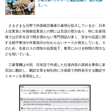
が東大発ベンチャーと建設現場の「無人化施
工」へ
さまざまな分野で外国籍労働者の雇用が拡大しているが、日本
人従業員と外国籍従業員との間には言語の壁があり、特に生産現
場では日常生活で聞き慣れない専門用語が多く、安全や品質に関
する順守事項や作業指示が伝わらないケースが発生している。そ
のため、生産ロスの増加や品質低下、教育にかける時間の増大な
どを招いている。
三菱電機は今回、日本語で作成した伝達内容の原稿を事前に多
言語に翻訳し、翻訳文章を朝礼時に大画面で同時表示する翻訳サ
イネージを実用化した。