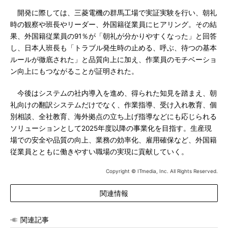
開発に際しては、三菱電機の群馬工場で実証実験を行い、朝礼
時の観察や班長やリーダー、外国籍従業員にヒアリング。その結
果、外国籍従業員の91％が「朝礼が分かりやすくなった」と回答
し、日本人班長も「トラブル発生時の止める、呼ぶ、待つの基本
ルールが徹底された」と品質向上に加え、作業員のモチベーショ
ン向上にもつながることが証明された。
今後はシステムの社内導入を進め、得られた知見を踏まえ、朝
礼向けの翻訳システムだけでなく、作業指導、受け入れ教育、個
別相談、全社教育、海外拠点の立ち上げ指導などにも応じられる
ソリューションとして2025年度以降の事業化を目指す。生産現
場での安全や品質の向上、業務の効率化、雇用確保など、外国籍
従業員とともに働きやすい職場の実現に貢献していく。
Copyright © ITmedia, Inc. All Rights Reserved.
関連情報
関連記事