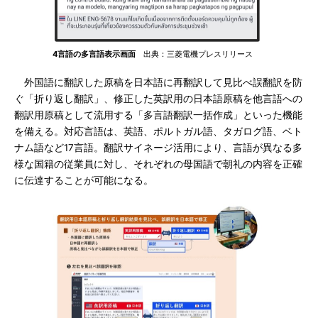
4言語の多言語表示画面
出典：三菱電機プレスリリース
外国語に翻訳した原稿を日本語に再翻訳して見比べ誤翻訳を防
ぐ「折り返し翻訳」、修正した英訳用の日本語原稿を他言語への
翻訳用原稿として流用する「多言語翻訳一括作成」といった機能
を備える。対応言語は、英語、ポルトガル語、タガログ語、ベト
ナム語など17言語。翻訳サイネージ活用により、言語が異なる多
様な国籍の従業員に対し、それぞれの母国語で朝礼の内容を正確
に伝達することが可能になる。