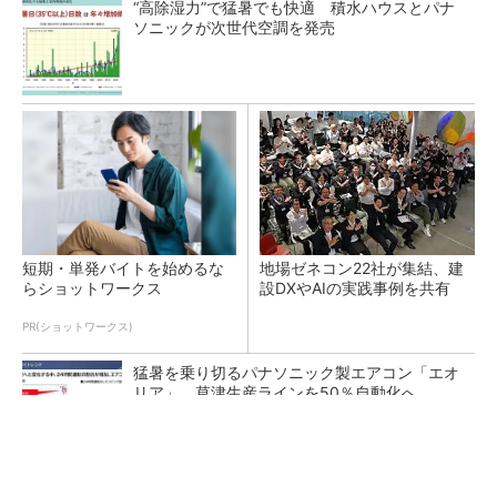
“高除湿力”で猛暑でも快適 積水ハウスとパナ
ソニックが次世代空調を発売
短期・単発バイトを始めるな
地場ゼネコン22社が集結、建
らショットワークス
設DXやAIの実践事例を共有
PR(ショットワークス)
猛暑を乗り切るパナソニック製エアコン「エオ
リア」 草津生産ラインを50％自動化へ
熊本地震でドローン6社が災害支援、テラドロ