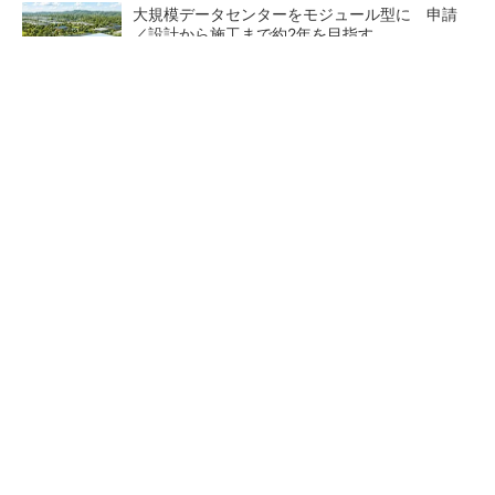
大規模データセンターをモジュール型に 申請
／設計から施工まで約2年を目指す
点群データを設計・維持管理で“使える3Dモデ
ル”に アイサンテクノロジーの新提案
「AI×建設」ニュース10選 2026年度Q1（4～6
月）