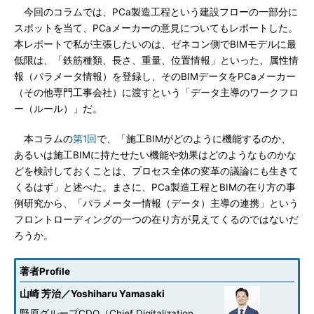
今回のコラムでは、PCa製造工程という建設フローの一部分に
スポットを当て、PCaメーカーの意見についてもレポートした。
本レポートで私が主張したいのは、ゼネコン側でBIMモデルに最
低限は、「鉄筋種類、長さ、重量、位置情報」といった、属性情
報（パラメータ情報）を登録し、そのBIMデータをPCaメーカー
（その他専門工事会社）に渡すという「データ主導のワークフロ
ー（ルール）」だ。
本コラムの
第1回
で、「施工BIMがどのように機能するのか、
あるいは施工BIMに持たせたい機能や効果はどのようなものかな
どを検討しておくことは、プロセス全体の変革の議論にも生きて
くるはず」と述べた。まさに、PCa製造工程とBIMの在り方の事
例研究から、「パラメーター情報（データ）主導の連携」という
フロントローディングの一つの在り方が見えてくるのではないだ
ろうか。
著者Profile
山崎 芳治／Yoshiharu Yamasaki
野原グループCDO（Chief Digitalization