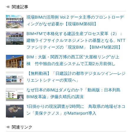
関連記事
現場BIMの活用例 Vol.2 データ主導のフロントローデ
ィングがなぜ必要か【現場BIM第6回】
BIM×FMで本格化する建設生産プロセス変革（2）：
建物ライフサイクルマネジメントの基盤となる、NTT
ファシリティーズの「現況BIM」【BIM×FM第2回】
BIM：大阪・関西万博の西工区“大屋根リング”が上
棟 竹中独自の生産システムで工期2カ月前倒し
【無料動画】「日建設計の都市デジタルツイン―レジ
リエントシティーの実現へ」
なぜ日本のBIMはダメなのか？「動画版：日本列島
BIM改革論」伊藤久晴氏の講演
1日掛かりの現況調査が2時間に 鳥取県の地場ゼネコ
ン「美保テクノス」がMatterport導入
関連リンク