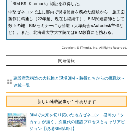
「BIM BSI Kitemark」認証を取得した。
中堅ゼネコンで主に都内で現場監督を務めた経験から、施工図
製作に精通し（22年超、現在も継続中）、BIM関連講師として
数々の施工BIMセミナーにも登壇（大塚商会×Autodesk主催な
ど）。また、北海道大学大学院ではBIM教育にも携わる。
Copyright © ITmedia, Inc. All Rights Reserved.
関連情報
建設産業構造の大転換と現場BIM～脇役たちからの挑戦状～
連載一覧
新しい連載記事が 1 件あります
BIMで未来を切り拓いた地方ゼネコン 盛岡の「タ
カヤ」が描く、次世代の建設プロセスとキャリアビ
ジョン【現場BIM第9回】