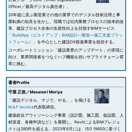
Officer／最高デジタル責任者）。
20年超に及ぶ製造業その他の業界でのデジタル技術活用と事
業転換の知見を生かし、現職では社内業務プロセスの抜本的改
革、建設プロセス全体の生産性向上を目指すBIMサービス
「BuildApp（ビルドアップ：BIM設計―製造―施工支援プラッ
トフォーム）」
を中心とした建設DX推進事業を統括する。
コーポレートミッション「建設業界のアップデート」の実現に
向け、業界関係者をつなぐハブ機能を担いサプライチェーン変
革に挑む。
著者Profile
守屋 正規／Masanori Moriya
「建設デジタル、マジで、やる。」を掲げる
M＆F tecnica
代表取締役。
建築総合アウトソーシング事業（設計図、施工図、仮設図、人
材派遣、各種申請など）を展開し、RevitによるBIMプレジェ
クトは280件を超える。2023年6月には、ISO 19650に基づく