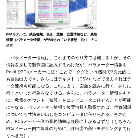
BIMモデルに、鉄筋種類、長さ、重量、位置情報など、属性
情報（パラメータ情報）が登録されている状態
提供：大栄
産業
パラメーター情報は、これまでのやり方では施工図工が、その
情報を探して製作図に記入するわけだが、パラメーター情報を
RevitでPCaメーカーに渡すことで、タグという機能で2次元的に
も自動出力でき、さらにはテキスト（CSV）などで出力すればデ
ータ連携も可能になる。これにより、図面を読みに行く、探しに
行くといった行為をなくせる。さらに、パラメーター情報をもと
に、数量のカウント（積算）をコンピュータに任せることが可能
にもなる。パラメーター情報で位置情報も取得すれば、位置関係
についても寸法追い出しをコンピュータに任せられる。そのた
め、PCaメーカー側の業務効率は各段に上がるはずだ（もちろん
PCaメーカー側で製造のために、詳細度の高いモデリングまで行
うべきだ）。