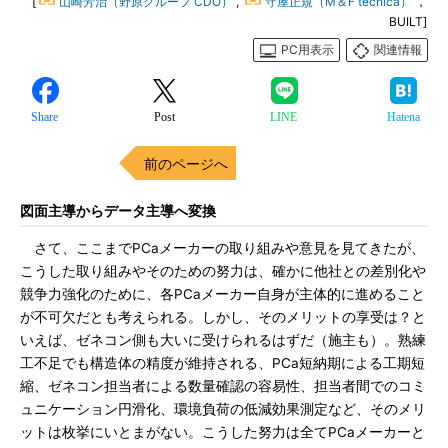
[
山崎芳治（野原グループ CDO）
,
守屋正規（M＆F tecnica）
，
BUILT]
PC用表示
関連情報
Share
Post
LINE
Hatena
前のページへ
図面主導からデータ主導へ変換
さて、ここまでPCaメーカーの取り組みや意見を見てきたが、
こうした取り組みやそのための努力は、確かに他社との差別化や
競争力強化のために、各PCaメーカー自身が主体的に進めること
が不可欠だとも考えられる。しかし、そのメリットの享受は？と
いえば、ゼネコン側も大いに受けられるはずだ（施主も）。熟練
工不足でも構造体の精度が維持される、PCa短納期による工期短
縮、ゼネコン担当者による数量確認の容易性、担当者間でのコミ
ュニケーション円滑化、環境負荷の低減効果測定など、そのメリ
ットは枚挙にいとまがない。こうした努力は全てPCaメーカーと