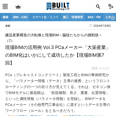
建築
BIM・CAD
スマート化・リノベ
施工・現場管理
BAS・FM
土木
連載
2024年7月8日
建設産業構造の大転換と現場BIM～脇役たちからの挑戦状～
（7）
現場BIMの活用例 Vol.3 PCaメーカー「大栄産業」
のBIM化はいかにして成功したか【現場BIM第7
回】
（3/3 ページ）
PCa（プレキャストコンクリート）製造工程とBIMの事例研究か
ら、「パラメーター情報（データ）主導の連携」というフロント
ローディングの一つの在り方が見えてくる。それは、ゼネコン側
でBIMモデルに最低限は、「鉄筋種類、長さ、重量、位置情報」
といった属性情報（パラメータ情報）を登録し、BIMデータを
PCaメーカー（その他専門工事会社）に渡すというデータ主導の
ワークフロー（ルール）をとるべきだろう。