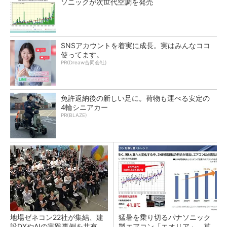
ソニックが次世代空調を発売
SNSアカウントを着実に成長。実はみんなココ
使ってます。
PR(Dreaw合同会社)
免許返納後の新しい足に。荷物も運べる安定の
4輪シニアカー
PR(BLAZE)
地場ゼネコン22社が集結、建
猛暑を乗り切るパナソニック
設DXやAIの実践事例を共有
製エアコン「エオリア」 草