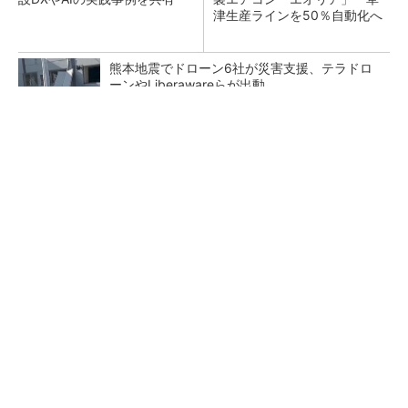
津生産ラインを50％自動化へ
熊本地震でドローン6社が災害支援、テラドロ
ーンやLiberawareらが出動
免許返納後の新しい足に。荷物も運べる安定の
4輪シニアカー
PR(BLAZE)
鹿島が演算工房を子会社化 山岳トンネル工事
の建設ICTを内製化