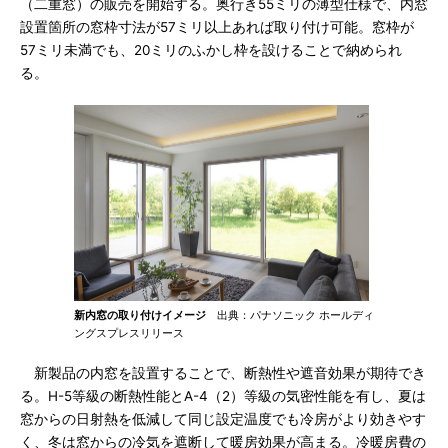
（二重窓）の販売を開始する。奥行き55ミリの薄型仕様で、内窓
設置箇所の窓枠寸法が57ミリ以上あれば取り付け可能。窓枠が
57ミリ未満でも、20ミリのふかし枠を設けることで納められ
る。
新内窓の取り付けイメージ
出典：パナソニック ホールディ
ングスプレスリリース
新製品の内窓を設置することで、断熱性や遮音効果が期待でき
る。H-5等級の断熱性能とA-4（2）等級の気密性能を有し、夏は
窓からの日射熱を低減して同じ設定温度でも冷房がより効きやす
く、冬は窓からの冷気を遮断して暖房効果が高まる。冷暖房費の