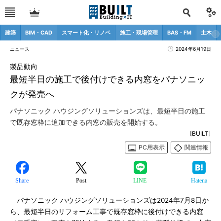
建築
BIM・CAD
スマート化・リノベ
施工・現場管理
BAS・FM
土木
ニュース
2024年6月19日
製品動向
最短半日の施工で後付けできる内窓をパナソニッ
クが発売へ
パナソニック ハウジングソリューションズは、最短半日の施工
で既存窓枠に追加できる内窓の販売を開始する。
[BUILT]
PC用表示
関連情報
Share
Post
LINE
Hatena
パナソニック ハウジングソリューションズは2024年7月8日か
ら、最短半日のリフォーム工事で既存窓枠に後付けできる内窓