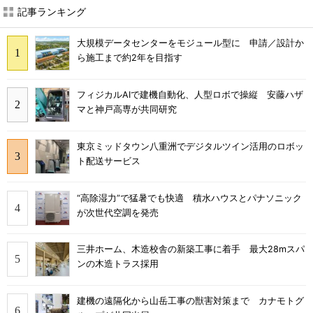
記事ランキング
大規模データセンターをモジュール型に 申請／設計か
ら施工まで約2年を目指す
フィジカルAIで建機自動化、人型ロボで操縦 安藤ハザ
マと神戸高専が共同研究
東京ミッドタウン八重洲でデジタルツイン活用のロボッ
ト配送サービス
“高除湿力”で猛暑でも快適 積水ハウスとパナソニック
が次世代空調を発売
三井ホーム、木造校舎の新築工事に着手 最大28mスパ
ンの木造トラス採用
建機の遠隔化から山岳工事の獣害対策まで カナモトグ