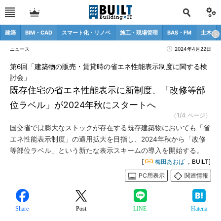
建築
BIM・CAD
スマート化・リノベ
施工・現場管理
BAS・FM
土木
ニュース
2024年4月22日
第6回「建築物の販売・賃貸時の省エネ性能表示制度に関する検
討会」
既存住宅の省エネ性能表示に新制度、「改修等部
位ラベル」が2024年秋にスタートへ
（1/4 ページ）
国交省では膨大なストックが存在する既存建築物においても「省
エネ性能表示制度」の適用拡大を目指し、2024年秋から「改修
等部位ラベル」という新たな表示スキームの導入を開始する。
[
梅田あおば
，BUILT]
PC用表示
関連情報
Share
Post
LINE
Hatena