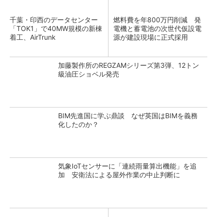
千葉・印西のデータセンター
燃料費を年800万円削減 発
「TOK1」で40MW規模の新棟
電機と蓄電池の次世代仮設電
着工、AirTrunk
源が建設現場に正式採用
加藤製作所のREGZAMシリーズ第3弾、12トン
級油圧ショベル発売
BIM先進国に学ぶ鼎談 なぜ英国はBIMを義務
化したのか？
気象IoTセンサーに「連続雨量算出機能」を追
加 安衛法による屋外作業の中止判断に