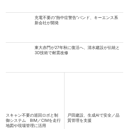
充電不要の“熱中症警告”バンド、キーエンス系
新会社が開発
東大赤門が27年秋に復活へ、清水建設が伝統と
3D技術で耐震改修
スキャン不要の巡回ロボと制
戸田建設、生成AIで安全／品
御システム BIM／CIMを走行
質管理を支援
地図や現場管理に活用