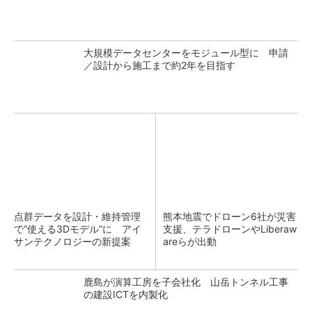
大規模データセンターをモジュール型に 申請
／設計から施工まで約2年を目指す
点群データを設計・維持管理
熊本地震でドローン6社が災害
で“使える3Dモデル”に アイ
支援、テラドローンやLiberaw
サンテクノロジーの新提案
areらが出動
鹿島が演算工房を子会社化 山岳トンネル工事
の建設ICTを内製化