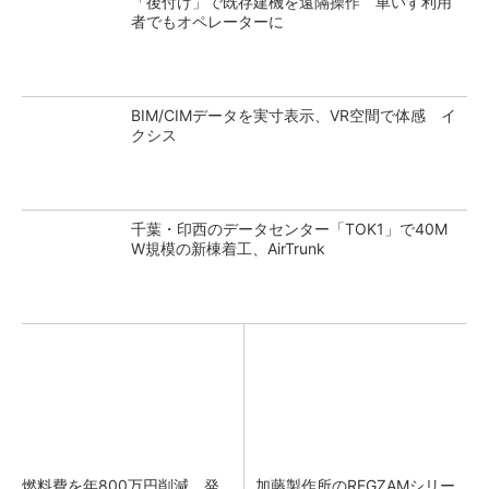
「後付け」で既存建機を遠隔操作 車いす利用
者でもオペレーターに
BIM/CIMデータを実寸表示、VR空間で体感 イ
クシス
千葉・印西のデータセンター「TOK1」で40M
W規模の新棟着工、AirTrunk
燃料費を年800万円削減 発
加藤製作所のREGZAMシリー