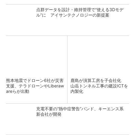
点群データを設計・維持管理で“使える3Dモデ
ル”に アイサンテクノロジーの新提案
熊本地震でドローン6社が災害
鹿島が演算工房を子会社化
支援、テラドローンやLiberaw
山岳トンネル工事の建設ICTを
areらが出動
内製化
充電不要の“熱中症警告”バンド、キーエンス系
新会社が開発