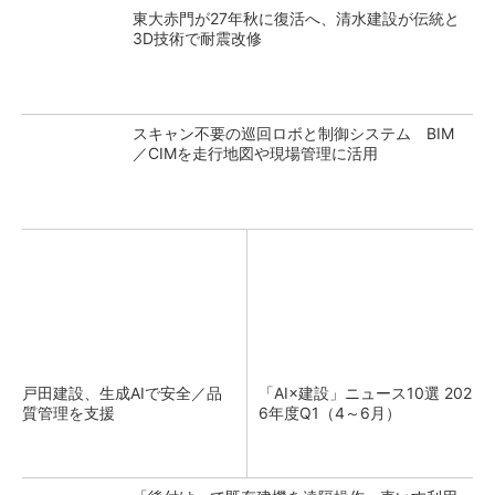
東大赤門が27年秋に復活へ、清水建設が伝統と
3D技術で耐震改修
スキャン不要の巡回ロボと制御システム BIM
／CIMを走行地図や現場管理に活用
戸田建設、生成AIで安全／品
「AI×建設」ニュース10選 202
質管理を支援
6年度Q1（4～6月）