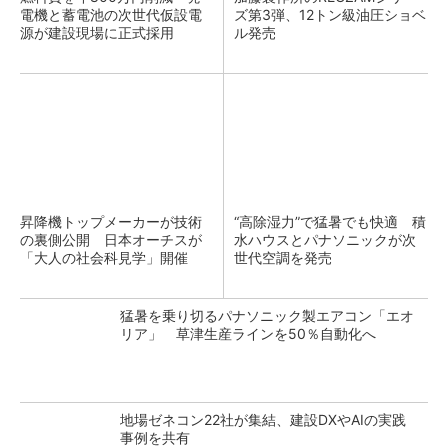
電機と蓄電池の次世代仮設電
ズ第3弾、12トン級油圧ショベ
源が建設現場に正式採用
ル発売
昇降機トップメーカーが技術
“高除湿力”で猛暑でも快適 積
の裏側公開 日本オーチスが
水ハウスとパナソニックが次
「大人の社会科見学」開催
世代空調を発売
猛暑を乗り切るパナソニック製エアコン「エオ
リア」 草津生産ラインを50％自動化へ
地場ゼネコン22社が集結、建設DXやAIの実践
事例を共有