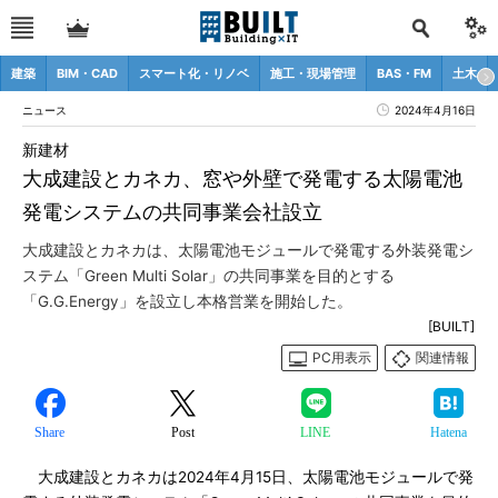
建築
BIM・CAD
スマート化・リノベ
施工・現場管理
BAS・FM
土木
ニュース
2024年4月16日
新建材
大成建設とカネカ、窓や外壁で発電する太陽電池
発電システムの共同事業会社設立
大成建設とカネカは、太陽電池モジュールで発電する外装発電シ
ステム「Green Multi Solar」の共同事業を目的とする
「G.G.Energy」を設立し本格営業を開始した。
[BUILT]
PC用表示
関連情報
Share
Post
LINE
Hatena
大成建設とカネカは2024年4月15日、太陽電池モジュールで発