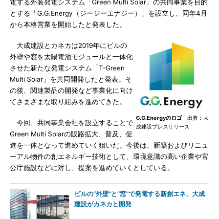
電する外装発電システム「Green Multi Solar」の共同事業を目的
とする「G.G.Energy（ジージーエナジー）」を設立し、同年4月
から本格営業を開始したと発表した。
大成建設とカネカは2019年にビルの
外壁や窓を太陽電池モジュールと一体化
させた新たな発電システム「T-Green
Multi Solar」を共同開発したと発表。そ
の後、関連製品の開発など事業化に向け
てさまざまな取り組みを進めてきた。
G.G.Energyのロゴ
出典：大
今回、共同事業会社を設立することで
成建設プレスリリース
Green Multi Solarの販路拡大、普及、促
進を一体となって進めていく狙いだ。今後は、新築およびリニュ
ーアル物件の創エネルギー技術として、環境意識の高い企業や官
公庁施設などに対し、提案を進めていくとしている。
ビルの“外壁”と“窓”で発電する新創エネ、大成
建設がカネカと開発