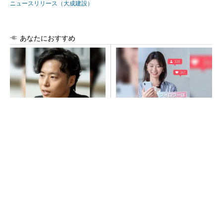
ニュースリリース（大成建設）
あなたにおすすめ
20代が成長できる企業1位。そ
SNSアカウントを着実に成
の育て方
長。実はみんなココ使ってま
す。
PR(シンプレクス・ホールディングス)
PR(Dreaw合同会社)
大規模データセンターをモジュール型に 申請
／設計から施工まで約2年を目指す
SNSアカウントを着実に成長。実はみんなココ