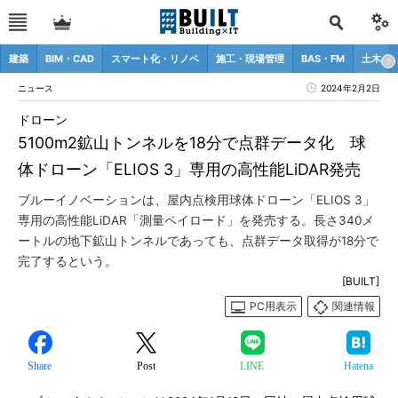
建築
BIM・CAD
スマート化・リノベ
施工・現場管理
BAS・FM
土木
ニュース
2024年2月2日
ドローン
5100m2鉱山トンネルを18分で点群データ化 球
体ドローン「ELIOS 3」専用の高性能LiDAR発売
ブルーイノベーションは、屋内点検用球体ドローン「ELIOS 3」
専用の高性能LiDAR「測量ペイロード」を発売する。長さ340メ
ートルの地下鉱山トンネルであっても、点群データ取得が18分で
完了するという。
[BUILT]
PC用表示
関連情報
Share
Post
LINE
Hatena