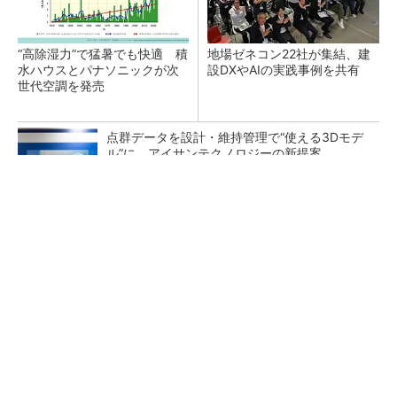
“高除湿力”で猛暑でも快適 積
地場ゼネコン22社が集結、建
水ハウスとパナソニックが次
設DXやAIの実践事例を共有
世代空調を発売
点群データを設計・維持管理で“使える3Dモデ
ル”に アイサンテクノロジーの新提案
小さな軽トラ感覚で大活躍。30kg積める安定
の4輪EV
PR(BLAZE)
熊本地震でドローン6社が災害支援、テラドロ
ーンやLiberawareらが出動