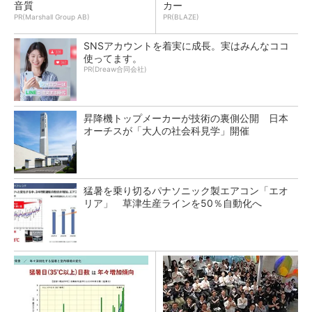
音質
カー
PR(Marshall Group AB)
PR(BLAZE)
SNSアカウントを着実に成長。実はみんなココ
使ってます。
PR(Dreaw合同会社)
昇降機トップメーカーが技術の裏側公開 日本
オーチスが「大人の社会科見学」開催
猛暑を乗り切るパナソニック製エアコン「エオ
リア」 草津生産ラインを50％自動化へ