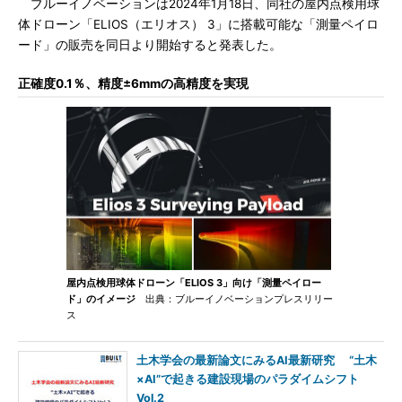
ブルーイノベーションは2024年1月18日、同社の屋内点検用球
体ドローン「ELIOS（エリオス） 3」に搭載可能な「測量ペイロ
ード」の販売を同日より開始すると発表した。
正確度0.1％、精度±6mmの高精度を実現
屋内点検用球体ドローン「ELIOS 3」向け「測量ペイロー
ド」のイメージ
出典：ブルーイノベーションプレスリリー
ス
土木学会の最新論文にみるAI最新研究 “土木
×AI”で起きる建設現場のパラダイムシフト
Vol.2