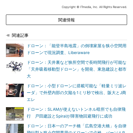
Copyright © ITmedia, Inc. All Rights Reserved.
関連情報
関連記事
ドローン：「能登半島地震」の倒壊家屋を狭小空間用
ドローンで現況調査、Liberaware
ドローン：天井裏など狭所空間で長時間飛行が可能な
「天井吸着移動型ドローン」を開発、東急建設と都市
大
ドローン：小型ドローンに搭載可能な「軽量ミリ波レ
ーダ」で外壁内部の欠陥を1ミリ秒で検出、阪大とJ商
エレ
ドローン：SLAMが使えないトンネル暗所でも自律飛
行 戸田建設とSpiralが障害物回避飛行に成功
ドローン：日本一のアーチ橋「広島空港大橋」を自律
飛行型と狭小空間専用のドローンで点検 パーソルP