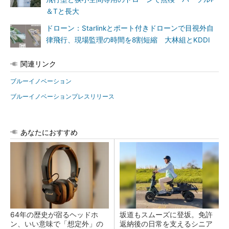
＆Tと長大
ドローン：Starlinkとポート付きドローンで目視外自
律飛行、現場監理の時間を8割短縮 大林組とKDDI
関連リンク
ブルーイノベーション
ブルーイノベーションプレスリリース
あなたにおすすめ
64年の歴史が宿るヘッドホ
坂道もスムーズに登坂。免許
ン、いい意味で「想定外」の
返納後の日常を支えるシニア