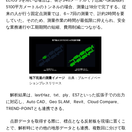
ELIOS 3を用いる場合は、長さ340メートルで予想延べ床面積約
5100平方メートルのトンネルの場合、測量は18分で完了する。従
来の人が行う固定点測量では、6～7回の測量で、計約2時間を要
していた。そのため、測量作業の時間が最低限に抑えられ、安全
な業務遂行や工期期間の短縮、費用削減につながる。
地下坑道の測量イメージ
出典：ブルーイノベー
ションプレスリリース
解析結果は、lasやlaz、txt、ply、E57といった拡張子での出力
に対応し、Auto CAD、Geo SLAM、Revit、Cloud Compare、
TREND-POINTとも連携できる。
点群データを取得する際に、標点となる反射板を現場に置くこ
とで、解析時にその他の地形データとも連携。複数回に分けて取