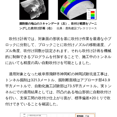
掘削後の地山のスキャンデータ（左）、吹付け範囲をゾーニ
ングした吹付け計画（右）
出典：鹿島建設プレスリリース
吹付け計画では、対象面の形状を基に吹付け作業を最適な小ブ
ロックに分割して、ブロックごとに吹付けノズルの移動速度、ノ
ズル角度、吹付け回数が設定されます。それら吹付け計画を機械
的に制御できるプログラムを付加することで、施工中のトンネル
においても精度の高い自動吹付けを可能としました。
適用対象となった岐阜県飛騨市神岡町の神岡試験坑道工事は、
トンネル掘削は321.3メートル、掘削断面積はアプローチ部43.9
平方メートルで、自動化施工試験部は73.5平方メートル。実トン
ネルにでの適用結果としては、凹凸のある地山形状に自動吹付け
を行い、支保工間の吹付け仕上がり面が、標準偏差±20ミリで吹
付けできていることを確認した。