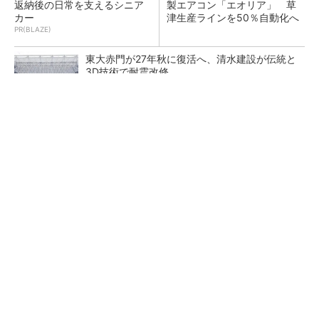
返納後の日常を支えるシニア
製エアコン「エオリア」 草
カー
津生産ラインを50％自動化へ
PR(BLAZE)
東大赤門が27年秋に復活へ、清水建設が伝統と
3D技術で耐震改修
地場ゼネコン22社が集結、建設DXやAIの実践
事例を共有
点群データを設計・維持管理で“使える3Dモデ
ル”に アイサンテクノロジーの新提案