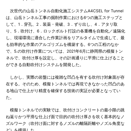
次世代の山岳トンネル自動化施工システムA4CSEL for Tunnel
は、山岳トンネル工事の掘削作業における6つの施工ステップと
して、1．穿孔、2．装薬・発破、3．ずり出し、4．アタリ取
り、5．吹付け、6．ロックボルト打設の各重機を自動化／遠隔化
し、現場環境に適合した作業計画をリアルタイムで生成して、最
も効率的な作業のアルゴリズムを構築する。6つの工程のなか
で、5.の吹付け作業については、2021年6月に静岡県の模擬トン
ネルで、吹付け厚を設定し、その計画通りに平滑に仕上げること
ができる自動吹付けシステムを開発した。
しかし、実際の岩盤には複雑な凹凸を有する吹付け対象面が存
在する。そのため、模擬トンネルでは再現できなかった凹凸のあ
る地山で仕上がり精度を確保する技術の実証が必要となってい
た。
模擬トンネルでの実験では、吹付けコンクリートの最小限の跳
ね返りかつ平滑な仕上げ面で目的の吹付け厚さを吹く基本的なノ
ズルワーク（吹付け面に対するノズルの離隔距離やノズル角度な
ど）を構築した。