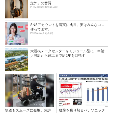
定外」の音質
PR(Marshall Group AB)
SNSアカウントを着実に成長。実はみんなココ
使ってます。
PR(Dreaw合同会社)
大規模データセンターをモジュール型に 申請
／設計から施工まで約2年を目指す
坂道もスムーズに登坂。免許
猛暑を乗り切るパナソニック