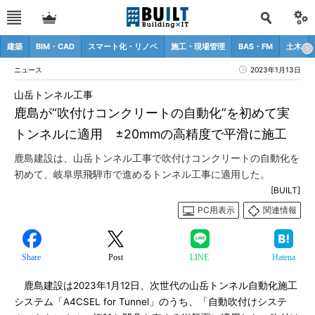
建築
BIM・CAD
スマート化・リノベ
施工・現場管理
BAS・FM
土木
ニュース
2023年1月13日
山岳トンネル工事
鹿島が“吹付けコンクリートの自動化”を初めて実
トンネルに適用 ±20mmの高精度で平滑に施工
鹿島建設は、山岳トンネル工事で吹付けコンクリートの自動化を
初めて、岐阜県飛騨市で進めるトンネル工事に適用した。
[BUILT]
PC用表示
関連情報
Share
Post
LINE
Hatena
鹿島建設は2023年1月12日、次世代の山岳トンネル自動化施工
システム「A4CSEL for Tunnel」のうち、「自動吹付けシステ