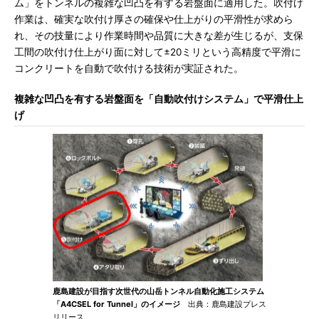
ム」をトンネルの複雑な凹凸を有する岩盤面に適用した。吹付け
作業は、確実な吹付け厚さの確保や仕上がりの平滑性が求めら
れ、その技量により作業時間や品質に大きな差が生じるが、支保
工間の吹付け仕上がり面に対して±20ミリという高精度で平滑に
コンクリートを自動で吹付ける技術が実証された。
複雑な凹凸を有する岩盤面を「自動吹付けシステム」で平滑仕上
げ
鹿島建設が目指す次世代の山岳トンネル自動化施工システム
「A4CSEL for Tunnel」のイメージ
出典：鹿島建設プレス
リリース