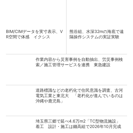
BIM/CIMデータを実寸表示、V
熊谷組、水深32mの海底で遠
R空間で体感 イクシス
隔操作システムの実証実験
作業内容から災害事例を自動抽出、労災事例検
索／施工管理サービスを連携 東急建設
道路標識などの老朽化で住民意識を調査、古河
電気工業と東北大 「老朽化が進んでいるのは
沖縄や鹿児島」
埼玉県三郷で延べ4.6万m2「TC型物流施設」
着工 設計・施工は錢高組で2026年10月完成