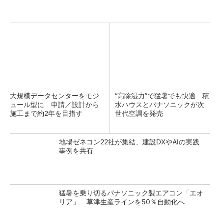
大規模データセンターをモジ
“高除湿力”で猛暑でも快適 積
ュール型に 申請／設計から
水ハウスとパナソニックが次
施工まで約2年を目指す
世代空調を発売
地場ゼネコン22社が集結、建設DXやAIの実践
事例を共有
猛暑を乗り切るパナソニック製エアコン「エオ
リア」 草津生産ラインを50％自動化へ