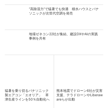
“高除湿力”で猛暑でも快適 積水ハウスとパナ
ソニックが次世代空調を発売
地場ゼネコン22社が集結、建設DXやAIの実践
事例を共有
猛暑を乗り切るパナソニック
熊本地震でドローン6社が災害
製エアコン「エオリア」 草
支援、テラドローンやLiberaw
津生産ラインを50％自動化へ
areらが出動