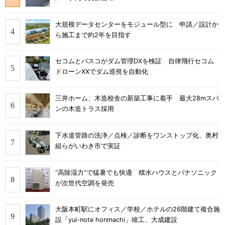
大規模データセンターをモジュール型に 申請／設計か
ら施工まで約2年を目指す
セコムとパスコがダム管理DXを検証 自律飛行セコム
ドローンXXでダム巡視を自動化
三井ホーム、木造校舎の新築工事に着手 最大28mスパ
ンの木造トラス採用
下水道管路の洗浄／点検／診断をワンストップ化、奥村
組らがいわき市で実証
“高除湿力”で猛暑でも快適 積水ハウスとパナソニック
が次世代空調を発売
大阪本町駅にオフィス／学校／ホテルの26階建て複合施
設「yui-note honmachi」竣工、大成建設