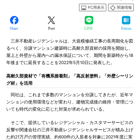
PC用表示
関連情報
Share
Post
LINE
Hatena
三井不動産レジデンシャルは、大規模修繕工事の長周期化を図
るべく、分譲マンション建築時に高耐久部資材の採用を開始し、
屋上と外壁から屋内への漏水保証について、期間を新築時から18
年後までに延長することを2022年5月10日に発表した。
高耐久部資材で「有機系接着剤」「高反射塗料」「外壁シーリン
グ材」を活用
同社は、これまで多数のマンションを分譲してきたが、近年マ
ンションの使用環境などが変わり、建物完成後の維持・管理につ
いても時代の変化に応じた対策が求められている。
そこで、提供しているレジデンシャル・カスタマーサービスの
反響や関連会社の三井不動産レジデンシャルサービスが積み上げ
た約21万戸の管理実績、約600件の入居者を対象に2021年度に実