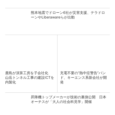
熊本地震でドローン6社が災害支援、テラドロ
ーンやLiberawareらが出動
鹿島が演算工房を子会社化
充電不要の“熱中症警告”バン
山岳トンネル工事の建設ICTを
ド、キーエンス系新会社が開
内製化
発
昇降機トップメーカーが技術の裏側公開 日本
オーチスが「大人の社会科見学」開催