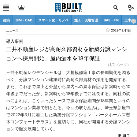
建築
BIM・CAD
スマート化・リノベ
施工・現場管理
BAS・FM
土木
ニュース
2022年8月1日
導入事例
三井不動産レジが高耐久部資材を新築分譲マンシ
ョンへ採用開始、屋内漏水を18年保証
（1/2 ページ）
三井不動産レジデンシャルは、大規模修繕工事の長周期化を図る
べく、分譲マンション建築時に高耐久部資材の採用を開始する。
また、これまで屋上と外壁から屋内への漏水保証は新築時から10
年後までだったが、新築時から18年後までに延長する。同社の調
べによれば、こういったケースで漏水保証期間が18年間というの
はマンション業界で初となる。今回の取り組みは、埼玉県新座市
で2022年3月に着工した新築分譲マンション「パークホームズ志
木コンフォートテラス」を皮切りに、同社が開発する分譲マンシ
ョンで順次展開していく。
[BUILT]