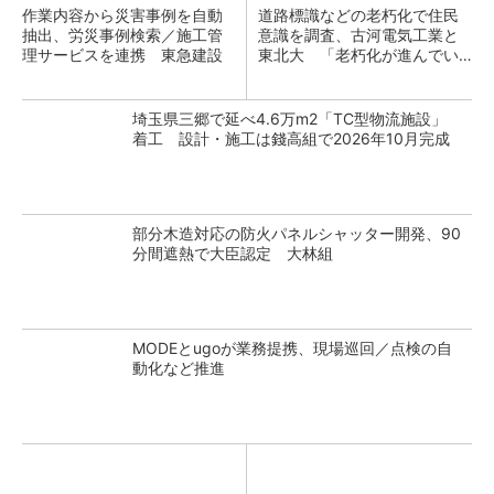
作業内容から災害事例を自動
道路標識などの老朽化で住民
抽出、労災事例検索／施工管
意識を調査、古河電気工業と
理サービスを連携 東急建設
東北大 「老朽化が進んでい
るのは沖縄や鹿児島」
埼玉県三郷で延べ4.6万m2「TC型物流施設」
着工 設計・施工は錢高組で2026年10月完成
部分木造対応の防火パネルシャッター開発、90
分間遮熱で大臣認定 大林組
MODEとugoが業務提携、現場巡回／点検の自
動化など推進