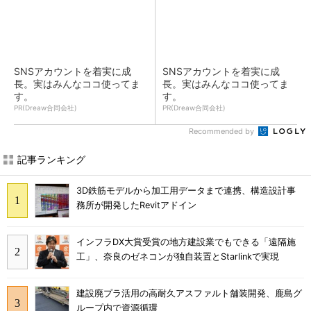
SNSアカウントを着実に成
SNSアカウントを着実に成
長。実はみんなココ使ってま
長。実はみんなココ使ってま
す。
す。
PR(Dreaw合同会社)
PR(Dreaw合同会社)
Recommended by
記事ランキング
3D鉄筋モデルから加工用データまで連携、構造設計事
務所が開発したRevitアドイン
インフラDX大賞受賞の地方建設業でもできる「遠隔施
工」、奈良のゼネコンが独自装置とStarlinkで実現
建設廃プラ活用の高耐久アスファルト舗装開発、鹿島グ
ループ内で資源循環