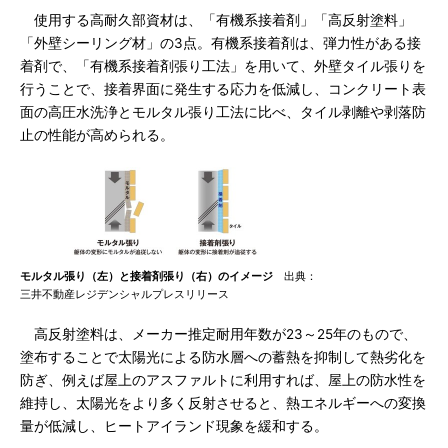
使用する高耐久部資材は、「有機系接着剤」「高反射塗料」
「外壁シーリング材」の3点。有機系接着剤は、弾力性がある接
着剤で、「有機系接着剤張り工法」を用いて、外壁タイル張りを
行うことで、接着界面に発生する応力を低減し、コンクリート表
面の高圧水洗浄とモルタル張り工法に比べ、タイル剥離や剥落防
止の性能が高められる。
モルタル張り（左）と接着剤張り（右）のイメージ
出典：
三井不動産レジデンシャルプレスリリース
高反射塗料は、メーカー推定耐用年数が23～25年のもので、
塗布することで太陽光による防水層への蓄熱を抑制して熱劣化を
防ぎ、例えば屋上のアスファルトに利用すれば、屋上の防水性を
維持し、太陽光をより多く反射させると、熱エネルギーへの変換
量が低減し、ヒートアイランド現象を緩和する。