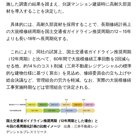
施した調査の結果を踏まえ、分譲マンション建築時に高耐久部資
材を導入することを決定した。
具体的には、高耐久部資材を採用することで、長期修繕計画上
の大規模修繕周期を国土交通省ガイドライン推奨周期の12～15年
よりも長い18年へ長周期化する。
これにより、同社の試算上、国土交通省ガイドライン推奨周期
（12年周期）と比べて、60年間で大規模修繕工事回数を2回減ら
せる他、約14％のコスト削減（三井不動産レジデンシャルの標準
的な建物仕様に基づく算出）を見込め、修繕委員会の立ち上げや
総会決議など、管理組合の労力を軽減。なお、実際の大規模修繕
工事実施時期などは管理組合で決定される。
国土交通省ガイドライン推奨周期（12年周期とした場合）と
今回の長周期化計画の比較イメージ
出典：三井不動産レジ
デンシャルプレスリリース