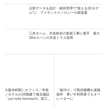
点群データを設計・維持管理で“使える3Dモデ
ル”に アイサンテクノロジーの新提案
三井ホーム、木造校舎の新築工事に着手 最大
28mスパンの木造トラス採用
大阪本町駅にオフィス／学校
「後付け」で既存建機を遠隔
／ホテルの26階建て複合施設
操作 車いす利用者でもオペ
「yui-note honmachi」竣工、
レーターに
大成建設