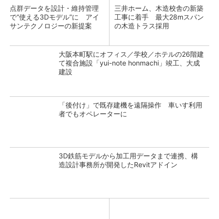
点群データを設計・維持管理
三井ホーム、木造校舎の新築
で“使える3Dモデル”に アイ
工事に着手 最大28mスパン
サンテクノロジーの新提案
の木造トラス採用
大阪本町駅にオフィス／学校／ホテルの26階建
て複合施設「yui-note honmachi」竣工、大成
建設
「後付け」で既存建機を遠隔操作 車いす利用
者でもオペレーターに
3D鉄筋モデルから加工用データまで連携、構
造設計事務所が開発したRevitアドイン