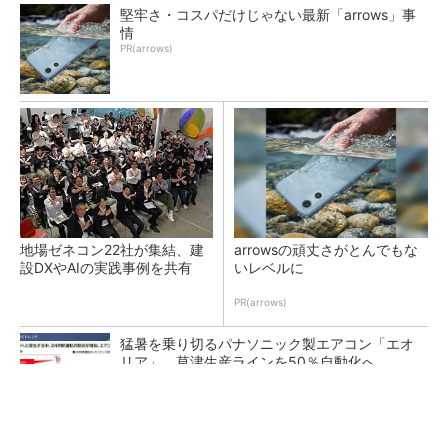
堅牢さ・コスパだけじゃない最新「arrows」事
情
PR(arrows)
地場ゼネコン22社が集結、建
arrowsの頑丈さがとんでもな
設DXやAIの実践事例を共有
いレベルに
PR(arrows)
猛暑を乗り切るパナソニック製エアコン「エオ
リア」 草津生産ラインを50％自動化へ
熊本地震でドローン6社が災害支援、テラドロ