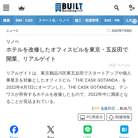
建築
BIM・CAD
スマート化・リノベ
施工・現場管理
BAS・FM
土木
ニュース
2022年7月8日
リノベ
ホテルを改修したオフィスビルを東京・五反田で
開業、リアルゲイト
（1/2 ページ）
リアルゲイトは、東京都品川区東五反田でスタートアップや個人
事業主を対象としたオフィスビル「THE CASK GOTANDA」を
2022年4月1日にオープンした。THE CASK GOTANDAは、テン
ワスが所有するホテルを改修したもので、2022年中に満床とな
ることが見込まれている。
[
遠藤和宏
，BUILT]
PC用表示
関連情報
Share
Post
LINE
Hatena