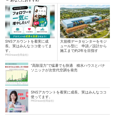
SNSアカウントを着実に成
大規模データセンターをモジ
長。実はみんなココ使ってま
ュール型に 申請／設計から
す。
施工まで約2年を目指す
PR(Dreaw合同会社)
“高除湿力”で猛暑でも快適 積水ハウスとパナ
ソニックが次世代空調を発売
SNSアカウントを着実に成長。実はみんなココ
使ってます。
PR(Dreaw合同会社)