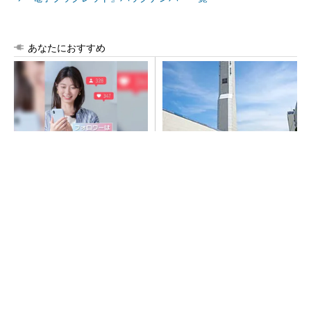
あなたにおすすめ
SNSアカウントを着実に成
昇降機トップメーカーが技術
長。実はみんなココ使ってま
の裏側公開 日本オーチスが
す。
「大人の社会科見学」開催
PR(Dreaw合同会社)
SNSアカウントを着実に成長。実はみんなココ
使ってます。
PR(Dreaw合同会社)
“高除湿力”で猛暑でも快適 積水ハウスとパナ
ソニックが次世代空調を発売