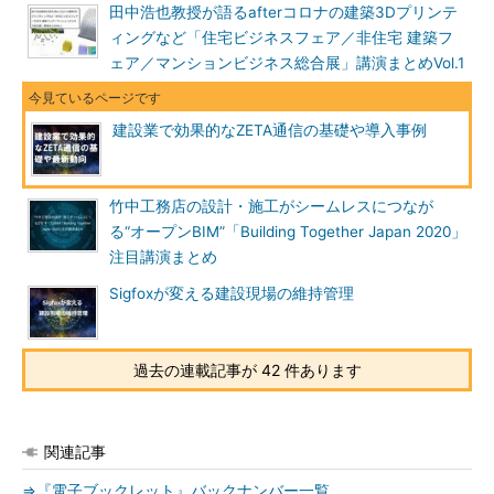
田中浩也教授が語るafterコロナの建築3Dプリンテ
ィングなど「住宅ビジネスフェア／非住宅 建築フ
ェア／マンションビジネス総合展」講演まとめVol.1
建設業で効果的なZETA通信の基礎や導入事例
竹中工務店の設計・施工がシームレスにつなが
る“オープンBIM”「Building Together Japan 2020」
注目講演まとめ
Sigfoxが変える建設現場の維持管理
過去の連載記事が 42 件あります
関連記事
⇒『電子ブックレット』バックナンバー一覧