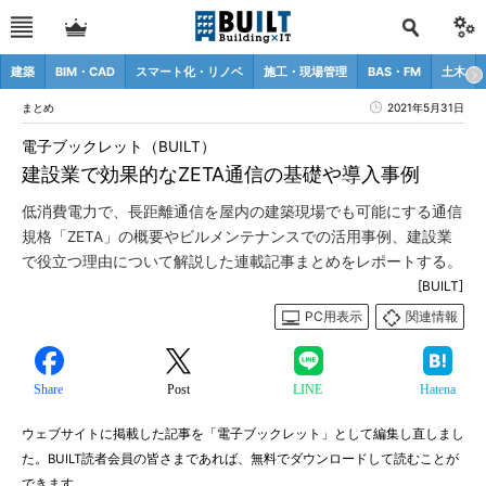
建築
BIM・CAD
スマート化・リノベ
施工・現場管理
BAS・FM
土木
まとめ
2021年5月31日
電子ブックレット（BUILT）
建設業で効果的なZETA通信の基礎や導入事例
低消費電力で、長距離通信を屋内の建築現場でも可能にする通信
規格「ZETA」の概要やビルメンテナンスでの活用事例、建設業
で役立つ理由について解説した連載記事まとめをレポートする。
[BUILT]
PC用表示
関連情報
Share
Post
LINE
Hatena
ウェブサイトに掲載した記事を「電子ブックレット」として編集し直しまし
た。BUILT読者会員の皆さまであれば、無料でダウンロードして読むことが
できます。