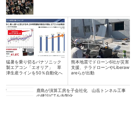
猛暑を乗り切るパナソニック
熊本地震でドローン6社が災害
製エアコン「エオリア」 草
支援、テラドローンやLiberaw
津生産ラインを50％自動化へ
areらが出動
鹿島が演算工房を子会社化 山岳トンネル工事
の建設ICTを内製化
充電不要の“熱中症警告”バンド、キーエンス系
新会社が開発