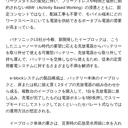
ワークスタイルの変化に伴い、フリーアドレスや時間と場所に制
約されないABW（Activity Based Working）の浸透とともに、固
定コンセントではなく、配線工事も不要で、モバイル端末にどの
ワークスペースにいても電源を供給できるポータブル電源の需要
が高まっている。
パナソニックLS社が今般、新開発したイーブロックは、こう
したニューノーマル時代の要望に応える充放電器からバッテリー
を取り外せて使える可搬型バッテリー。充放電器から取り外して
持ち運んで、バッテリーを交換しながら使えるため、従来の定置
用蓄電システムに対するさまざまな不満を解消する。
e-blockシステムの製品構成は、バッテリー本体のイーブロッ
クと、床または机に据え置く2タイプの充放電器の組み合わせか
ら成る。複数台のイーブロックを購入して、1台を充放電器に差
し込み、充電が完了したものは電源ボタンを5秒長押しでスリー
プモードにしてストックしておくといったセパレート式ならでは
の運用方法が想定される。
イーブロック単体の重さは、災害時の応急受水用袋に水を入れ