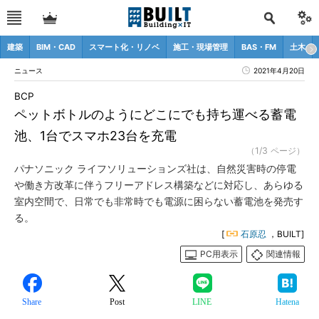
建築
BIM・CAD
スマート化・リノベ
施工・現場管理
BAS・FM
土木
ニュース
2021年4月20日
BCP
ペットボトルのようにどこにでも持ち運べる蓄電
池、1台でスマホ23台を充電
（1/3 ページ）
パナソニック ライフソリューションズ社は、自然災害時の停電
や働き方改革に伴うフリーアドレス構築などに対応し、あらゆる
室内空間で、日常でも非常時でも電源に困らない蓄電池を発売す
る。
[
石原忍
，BUILT]
PC用表示
関連情報
Share
Post
LINE
Hatena