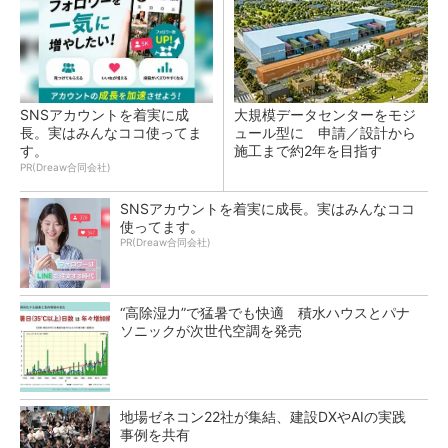
SNSアカウントを着実に成
大規模データセンターをモジ
長。実はみんなココ使ってま
ュール型に 申請／設計から
す。
施工まで約2年を目指す
PR(Dreaw合同会社)
SNSアカウントを着実に成長。実はみんなココ
使ってます。
PR(Dreaw合同会社)
“高除湿力”で猛暑でも快適 積水ハウスとパナ
ソニックが次世代空調を発売
地場ゼネコン22社が集結、建設DXやAIの実践
事例を共有