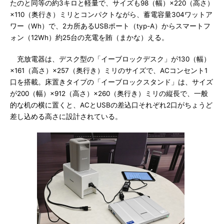
たのと同等の約3キロと軽量で、サイズも98（幅）×220（高さ）
×110（奥行き）ミリとコンパクトながら、蓄電容量304ワットア
ワー（Wh）で、2カ所あるUSBポート（typ-A）からスマートフ
ォン（12Wh）約25台の充電を賄（まかな）える。
充放電器は、デスク型の「イーブロックデスク」が130（幅）
×161（高さ）×257（奥行き）ミリのサイズで、ACコンセント1
口を搭載。床置きタイプの「イーブロックスタンド」は、サイズ
が200（幅）×912（高さ）×260（奥行き）ミリの縦長で、一般
的な机の横に置くと、ACとUSBの差込口それぞれ2口がちょうど
差し込める高さに設計されている。