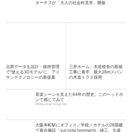
オーチスが「大人の社会科見学」開催
点群データを設計・維持管理
三井ホーム、木造校舎の新築
で“使える3Dモデル”に アイ
工事に着手 最大28mスパン
サンテクノロジーの新提案
の木造トラス採用
音楽シーンを支えた64年の歴史、このヘッドホ
ンで感じてみて
PR(Marshall Group AB)
大阪本町駅にオフィス／学校／ホテルの26階建
て複合施設「yui-note honmachi」竣工、大成