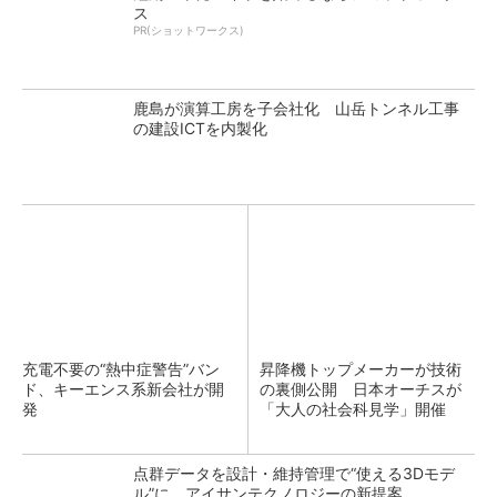
ス
PR(ショットワークス)
鹿島が演算工房を子会社化 山岳トンネル工事
の建設ICTを内製化
充電不要の“熱中症警告”バン
昇降機トップメーカーが技術
ド、キーエンス系新会社が開
の裏側公開 日本オーチスが
発
「大人の社会科見学」開催
点群データを設計・維持管理で“使える3Dモデ
ル”に アイサンテクノロジーの新提案