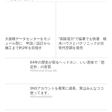
大規模データセンターをモジ
“高除湿力”で猛暑でも快適 積
ュール型に 申請／設計から
水ハウスとパナソニックが次
施工まで約2年を目指す
世代空調を発売
64年の歴史が宿るヘッドホン、いい意味で「想
定外」の音質
PR(Marshall Group AB)
SNSアカウントを着実に成長。実はみんなココ
使ってます。
PR(Dreaw合同会社)