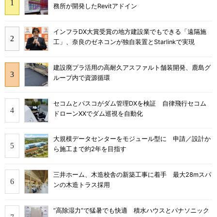
務所が開発したRevitアドイン
インフラDX大賞受賞の地方建設業でもできる「遠隔施
工」、奈良のゼネコンが独自装置とStarlinkで実現
建設廃プラ活用の高耐久アスファルト舗装開発、鹿島グ
ループ内で資源循環
セコムとパスコがダム管理DXを検証 自律飛行セコム
ドローンXXでダム巡視を自動化
大規模データセンターをモジュール型に 申請／設計か
ら施工まで約2年を目指す
三井ホーム、木造校舎の新築工事に着手 最大28mスパ
ンの木造トラス採用
“高除湿力”で猛暑でも快適 積水ハウスとパナソニック