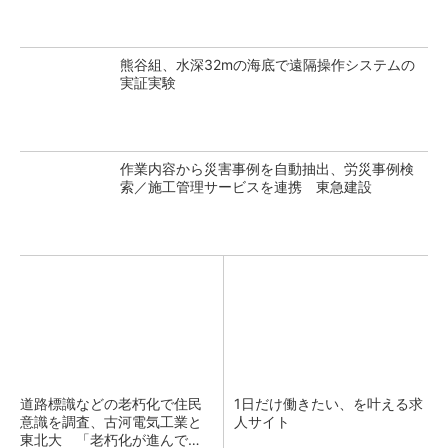
熊谷組、水深32mの海底で遠隔操作システムの
実証実験
作業内容から災害事例を自動抽出、労災事例検
索／施工管理サービスを連携 東急建設
道路標識などの老朽化で住民
1日だけ働きたい、を叶える求
意識を調査、古河電気工業と
人サイト
東北大 「老朽化が進んでい