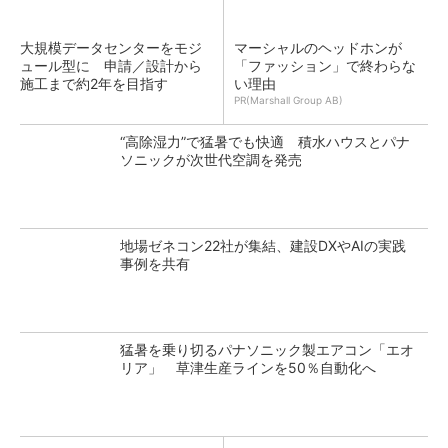
大規模データセンターをモジ
マーシャルのヘッドホンが
ュール型に 申請／設計から
「ファッション」で終わらな
施工まで約2年を目指す
い理由
PR(Marshall Group AB)
“高除湿力”で猛暑でも快適 積水ハウスとパナ
ソニックが次世代空調を発売
地場ゼネコン22社が集結、建設DXやAIの実践
事例を共有
猛暑を乗り切るパナソニック製エアコン「エオ
リア」 草津生産ラインを50％自動化へ