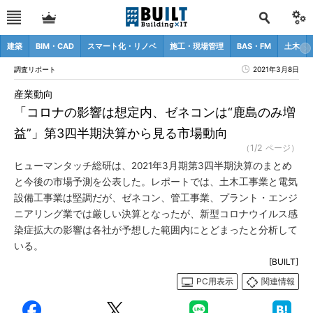
建築
BIM・CAD
スマート化・リノベ
施工・現場管理
BAS・FM
土木
調査リポート
2021年3月8日
産業動向
「コロナの影響は想定内、ゼネコンは“鹿島のみ増
益”」第3四半期決算から見る市場動向
（1/2 ページ）
ヒューマンタッチ総研は、2021年3月期第3四半期決算のまとめ
と今後の市場予測を公表した。レポートでは、土木工事業と電気
設備工事業は堅調だが、ゼネコン、管工事業、プラント・エンジ
ニアリング業では厳しい決算となったが、新型コロナウイルス感
染症拡大の影響は各社が予想した範囲内にとどまったと分析して
いる。
[BUILT]
PC用表示
関連情報