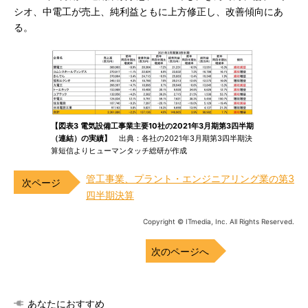
シオ、中電工が売上、純利益ともに上方修正し、改善傾向にあ
る。
【図表3 電気設備工事業主要10社の2021年3月期第3四半期
（連結）の実績】
出典：各社の2021年3月期第3四半期決
算短信よりヒューマンタッチ総研が作成
管工事業、プラント・エンジニアリング業の第3
四半期決算
Copyright © ITmedia, Inc. All Rights Reserved.
次のページへ
あなたにおすすめ