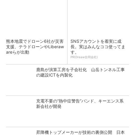
熊本地震でドローン6社が災害
SNSアカウントを着実に成
支援、テラドローンやLiberaw
長。実はみんなココ使ってま
areらが出動
す。
PR(Dreaw合同会社)
鹿島が演算工房を子会社化 山岳トンネル工事
の建設ICTを内製化
充電不要の“熱中症警告”バンド、キーエンス系
新会社が開発
昇降機トップメーカーが技術の裏側公開 日本