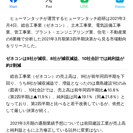
Share
Post
LINE
Hatena
ヒューマンタッチが運営するヒューマンタッチ総研は2021年3
月4日、総合工事業（ゼネコン）、土木工事業、電気設備工事
業、管工事業、プラント・エンジニアリング業、住宅・不動産業
の6業種で分析した2021年3月期第3四半期決算から見る市場動向
をリリースした。
ゼネコンは9社が減収、8社が減収減益、10社合計では純利益が
約2割減
総合工事業（ゼネコン）の売上高は、9社が前年同四半期を下
回り、うち8社が減収減益で、増益となったのは鹿島建設1社のみ
（図表1）。10社合計では、売上高は前年同四半期比▲10.8％
（第2四半期は▲11.9％）、純利益は同▲19.1％（同▲21.8％）と
なっており、第2四半期と比べると若干改善しているが、依然と
して厳しい決算が続く。
2021年3月期の通期業績予想については前田建設工業が売上高
と純利益ともに上方修正している以外に変更はない。