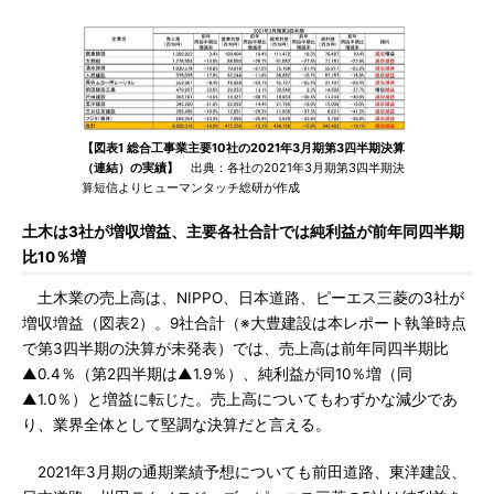
【図表1 総合工事業主要10社の2021年3月期第3四半期決算
（連結）の実績】
出典：各社の2021年3月期第3四半期決
算短信よりヒューマンタッチ総研が作成
土木は3社が増収増益、主要各社合計では純利益が前年同四半期
比10％増
土木業の売上高は、NIPPO、日本道路、ピーエス三菱の3社が
増収増益（図表2）。9社合計（※大豊建設は本レポート執筆時点
で第3四半期の決算が未発表）では、売上高は前年同四半期比
▲0.4％（第2四半期は▲1.9％）、純利益が同10％増（同
▲1.0％）と増益に転じた。売上高についてもわずかな減少であ
り、業界全体として堅調な決算だと言える。
2021年3月期の通期業績予想についても前田道路、東洋建設、