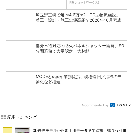
るのは沖縄や鹿児島」
PR(ショットワークス)
埼玉県三郷で延べ4.6万m2「TC型物流施設」
着工 設計・施工は錢高組で2026年10月完成
部分木造対応の防火パネルシャッター開発、90
分間遮熱で大臣認定 大林組
MODEとugoが業務提携、現場巡回／点検の自
動化など推進
Recommended by
記事ランキング
3D鉄筋モデルから加工用データまで連携、構造設計事