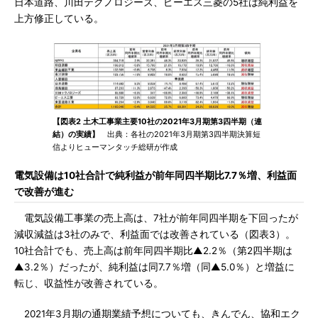
日本道路、川田テクノロジーズ、ピーエス三菱の5社は純利益を
上方修正している。
【図表2 土木工事業主要10社の2021年3月期第3四半期（連
結）の実績】
出典：各社の2021年3月期第3四半期決算短
信よりヒューマンタッチ総研が作成
電気設備は10社合計で純利益が前年同四半期比7.7％増、利益面
で改善が進む
電気設備工事業の売上高は、7社が前年同四半期を下回ったが
減収減益は3社のみで、利益面では改善されている（図表3）。
10社合計でも、売上高は前年同四半期比▲2.2％（第2四半期は
▲3.2％）だったが、純利益は同7.7％増（同▲5.0％）と増益に
転じ、収益性が改善されている。
2021年3月期の通期業績予想についても、きんでん、協和エク