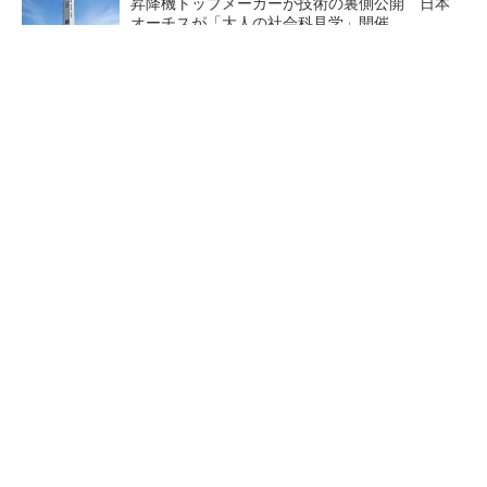
昇降機トップメーカーが技術の裏側公開 日本
オーチスが「大人の社会科見学」開催
短期・単発バイトを始めるならショットワーク
ス
PR(ショットワークス)
熊本地震でドローン6社が災害支援、テラドロ
ーンやLiberawareらが出動
点群データを設計・維持管理
鹿島が演算工房を子会社化