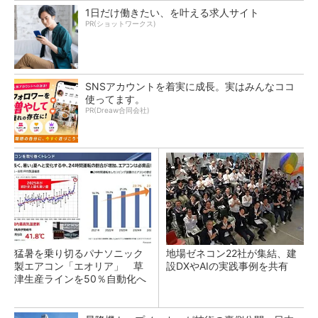
1日だけ働きたい、を叶える求人サイト
PR(ショットワークス)
SNSアカウントを着実に成長。実はみんなココ
使ってます。
PR(Dreaw合同会社)
猛暑を乗り切るパナソニック
地場ゼネコン22社が集結、建
製エアコン「エオリア」 草
設DXやAIの実践事例を共有
津生産ラインを50％自動化へ