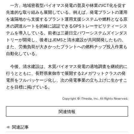
一方、地域密着型バイオマス発電の普及や林業のICT化を促す
先進的な取り組みも展開している。例えば、発電プラントの運用
を遠隔地から支援するプラント運用支援システムや燃料となる原
木の調達ルートを的確に認証できるGPSトレーサビリティーシス
テムを導入している。前者は三菱日立パワーシステムズインダス
トリーが開発し、後者はJEMSと清水建設が共同開発したもの。
また、労働負荷が大きかったプラントへの燃料チップ投入作業も
自動化している。
今後、清水建設は、木質バイオマス発電の適地調査を継続的に
行うとともに、長野県東御市で展開する2メガワットクラスの発
電所をフルパッケージ化し、次の発電事業の立ち上げに生かすこ
とを目標に掲げている。
Copyright © ITmedia, Inc. All Rights Reserved.
関連情報
関連記事