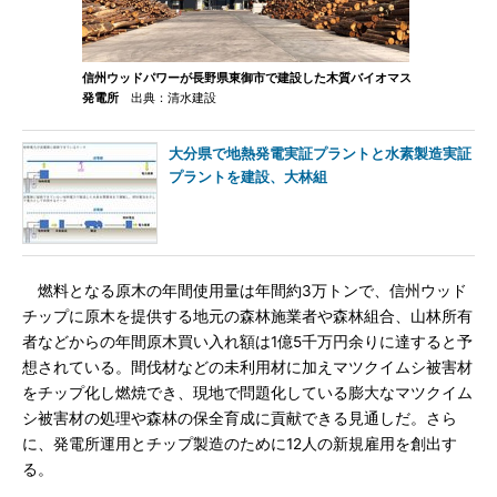
信州ウッドパワーが長野県東御市で建設した木質バイオマス
発電所
出典：清水建設
大分県で地熱発電実証プラントと水素製造実証
プラントを建設、大林組
燃料となる原木の年間使用量は年間約3万トンで、信州ウッド
チップに原木を提供する地元の森林施業者や森林組合、山林所有
者などからの年間原木買い入れ額は1億5千万円余りに達すると予
想されている。間伐材などの未利用材に加えマツクイムシ被害材
をチップ化し燃焼でき、現地で問題化している膨大なマツクイム
シ被害材の処理や森林の保全育成に貢献できる見通しだ。さら
に、発電所運用とチップ製造のために12人の新規雇用を創出す
る。