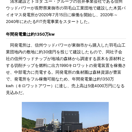
清水建設とトヨタ ユー・グループの合弁事業会社である信州
ウッドパワーが長野県東御市の羽毛山工業団地で建設した木質バ
イオマス発電所が2020年7月15日に稼働を開始し、2020年～
2040年にわたるFIT売電事業をスタートした。
年間発電量は約1350万kw
同発電所は、信州ウッドパワーが東御市から購入した羽毛山工
業団地内の敷地に約30億円を投じて建設したもので、同社子会
社の信州ウッドチップが地域の森林から調達する原木を原材料と
する切削チップを燃料に出力1990キロワットの発電装置を稼働さ
せ、中部電力に売電する。同発電所の集材圏は森林資源が豊富
で、発電所をフル稼働可能なため、年間発電量は約1350万
kwh（キロワットアワー）に達し、売上高は5億4000万円になる
見込みだ。