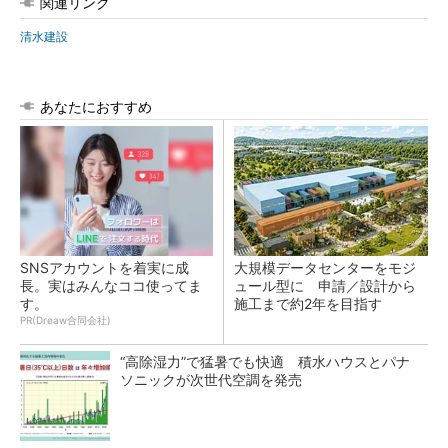
関連リンク
清水建設
あなたにおすすめ
SNSアカウントを着実に成
大規模データセンターをモジ
長。実はみんなココ使ってま
ュール型に 申請／設計から
す。
施工まで約2年を目指す
PR(Dreaw合同会社)
“高除湿力”で猛暑でも快適 積水ハウスとパナ
ソニックが次世代空調を発売