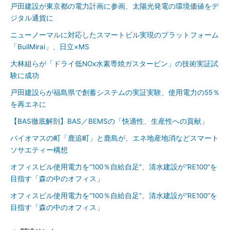
戸田建設が東京都の電力計画に参画、太陽光発電の環境価値をデ
ジタル通貨に
ニューノーマルに対応したスマートビル実現のプラットフォーム
「BuilMirai」、日立×MS
大林組らが「ドライ低NOx水素専焼ガスタービン」の技術実証試
験に成功
戸田建設らが福島県で創蓄システムの実証実験、使用電力の55％
を再エネに
【BAS徹底解剖】BAS／BEMSの「快適性、生産性への貢献」
バイオマスの町「鹿追町」と鹿島が、エネ地産地消などスマート
ソサエティー構想
オフィスビル使用電力を“100％自給自足”、清水建設が“RE100”を
目指す「森の中のオフィス」
オフィスビル使用電力を“100％自給自足”、清水建設が“RE100”を
目指す「森の中のオフィス」