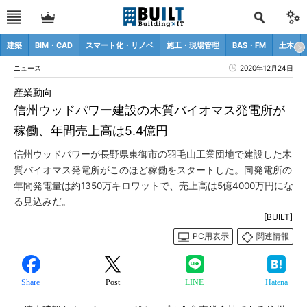
建築
BIM・CAD
スマート化・リノベ
施工・現場管理
BAS・FM
土木
ニュース
2020年12月24日
産業動向
信州ウッドパワー建設の木質バイオマス発電所が
稼働、年間売上高は5.4億円
信州ウッドパワーが長野県東御市の羽毛山工業団地で建設した木
質バイオマス発電所がこのほど稼働をスタートした。同発電所の
年間発電量は約1350万キロワットで、売上高は5億4000万円にな
る見込みだ。
[BUILT]
PC用表示
関連情報
Share
Post
LINE
Hatena