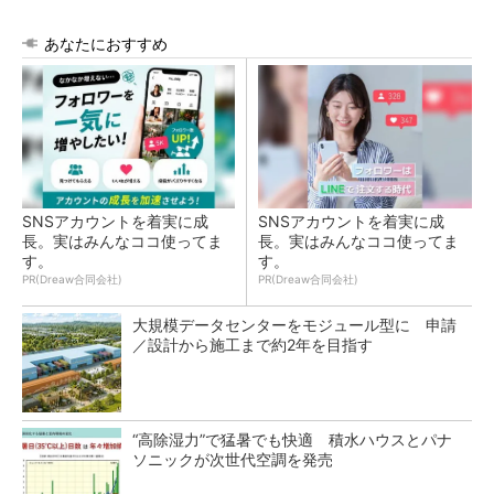
あなたにおすすめ
SNSアカウントを着実に成
SNSアカウントを着実に成
長。実はみんなココ使ってま
長。実はみんなココ使ってま
す。
す。
PR(Dreaw合同会社)
PR(Dreaw合同会社)
大規模データセンターをモジュール型に 申請
／設計から施工まで約2年を目指す
“高除湿力”で猛暑でも快適 積水ハウスとパナ
ソニックが次世代空調を発売