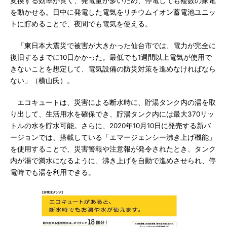
変換する効率が良く、発電量が多いため、停電しても複数の家電
を動かせる。日中に発電した電気をリチウムイオン蓄電池ユニッ
トに貯めることで、夜間でも電気を使える。
「東日本大震災で被害が大きかった仙台市では、電力が完全に
復旧するまでに10日かかった。最低でも1週間以上電気が使用で
きないことを想定して、電気設備の防災対策を進めなければなら
ない」（横山氏）。
エコキュートは、災害による断水時に、貯湯タンク内の湯を取
り出して、生活用水を確保でき、貯湯タンク内には最大370リッ
トルの水を貯水可能。さらに、2020年10月10日に発売する新バ
ージョンでは、搭載している「エマージェンシー沸き上げ機能」
を使用することで、災害警報や注意報が発令されたとき、タンク
内が湯で満水になるように、沸き上げを自動で進めさせられ、停
電時でも湯を利用できる。