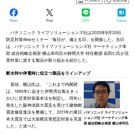
PC用表示
関連情報
Share
Post
LINE
Hatena
パナソニック ライフソリューションズ社は2020年8月20日、
防災対策Webセミナー「毎日が、備える日」を開催した。当日
は、パナソニック ライフソリューションズ社 マーケティング本
部 総合戦略企画室 横山幸司氏や静岡大学 特任教授 岩田仁氏が災
害対策に資する製品や取り組みを紹介した。
断水時や停電時に役立つ製品をラインアップ
冒頭、横山氏は、「これまで内閣府
は、1995年に起きた伊勢湾台風をきっ
かけに災害対策基本法を制定し、同年に
発生した阪神淡路大震災を受けて建物耐
震改修促進法を整備して、2011年の東日
パナソニック ライフソリュー
ションズ社 マーケティング本
本大震災では大規模災害想定対策を見直
部 総合戦略企画室 横山幸司氏
した」と述べた。