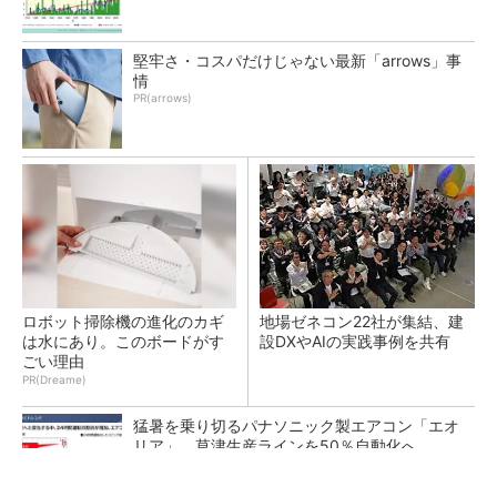
堅牢さ・コスパだけじゃない最新「arrows」事
情
PR(arrows)
ロボット掃除機の進化のカギ
地場ゼネコン22社が集結、建
は水にあり。このボードがす
設DXやAIの実践事例を共有
ごい理由
PR(Dreame)
猛暑を乗り切るパナソニック製エアコン「エオ
リア」 草津生産ラインを50％自動化へ