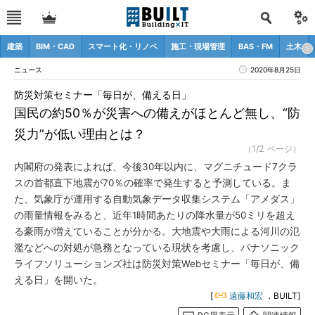
建築
BIM・CAD
スマート化・リノベ
施工・現場管理
BAS・FM
土木
ニュース
2020年8月25日
防災対策セミナー「毎日が、備える日」
国民の約50％が災害への備えがほとんど無し、“防
災力”が低い理由とは？
（1/2 ページ）
内閣府の発表によれば、今後30年以内に、マグニチュード7クラ
スの首都直下地震が70％の確率で発生すると予測している。ま
た、気象庁が運用する自動気象データ収集システム「アメダス」
の雨量情報をみると、近年1時間あたりの降水量が50ミリを超え
る豪雨が増えていることが分かる。大地震や大雨による河川の氾
濫などへの対処が急務となっている現状を考慮し、パナソニック
ライフソリューションズ社は防災対策Webセミナー「毎日が、備
える日」を開いた。
[
遠藤和宏
，BUILT]