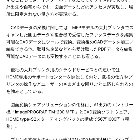
外出先や自宅からでも、図面データなどのアクセスが実現し、場
所に限定されない働き方が実現する。
CADデータの変換に関しては、MFPモデルの大判プリンタでス
キャンした図面データや複合機で受信したファクスデータを編集
可能なCADデータにツールで変換。変換後のCADデータを加工／
編集できる他、取引先企業などから受け取ったPDFデータを編集
可能なCADデータにも変換することにも応じる。
他社の大判プリンタ用のクラウドサービスとの違いでは、
HOME専用のサポートセンターを開設しており、変換の仕方やプ
リンタの操作などユーザーのさまざまな困りごとに応じられるの
を強みとしている。
図面変換シェアソリューションの価格は、A1出力のエントリー
機「imagePROGRAF TM-200 MFP」とCAD変換ソフトウェア、
HOME type-S2スターティングパックの構成で56万1000円（税
別）。
プリンタ本体とのセット販売はTM-200 MFP以外に、シンプル