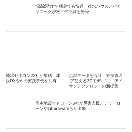
“高除湿力”で猛暑でも快適 積水ハウスとパナ
ソニックが次世代空調を発売
地場ゼネコン22社が集結、建
点群データを設計・維持管理
設DXやAIの実践事例を共有
で“使える3Dモデル”に アイ
サンテクノロジーの新提案
熊本地震でドローン6社が災害支援、テラドロ
ーンやLiberawareらが出動