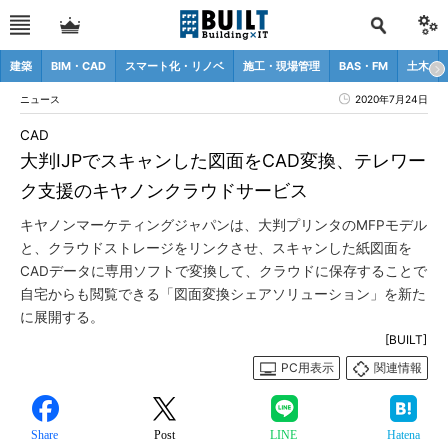
建築
BIM・CAD
スマート化・リノベ
施工・現場管理
BAS・FM
土木
ニュース
2020年7月24日
CAD
大判IJPでスキャンした図面をCAD変換、テレワー
ク支援のキヤノンクラウドサービス
キヤノンマーケティングジャパンは、大判プリンタのMFPモデル
と、クラウドストレージをリンクさせ、スキャンした紙図面を
CADデータに専用ソフトで変換して、クラウドに保存することで
自宅からも閲覧できる「図面変換シェアソリューション」を新た
に展開する。
[BUILT]
PC用表示
関連情報
Share
Post
LINE
Hatena