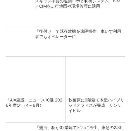
スキャン不要の巡回ロボと制御システム BIM
／CIMを走行地図や現場管理に活用
「後付け」で既存建機を遠隔操作 車いす利用
者でもオペレーターに
「AI×建設」ニュース10選 202
秋葉原に9階建て木造ハイブリ
6年度Q1（4～6月）
ッドオフィスが完成 サンケ
イビル
「鷺沼」駅が32階建てビルに再生、東急の2.3h