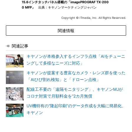
15.6インチタッチパネル搭載の「imagePROGRAF TX-200
0 MFP」
出典：キヤノンマーケティングジャパン
Copyright © ITmedia, Inc. All Rights Reserved.
関連情報
関連記事
キヤノンが本格参入するインフラ点検「AIをチューニ
ングして多様なニーズに対応」
キヤノンが提案する豊富なカメラ・レンズ群を使った
「AIひび割れ検知」と「ドローン点検」
配線工不要の「遠隔モニタリング」、キヤノンMJが
コロナ対策で月額料金を“2カ月無償
UV機特有の“隆起印刷”のデータ作成を大幅に簡易化、
キヤノン