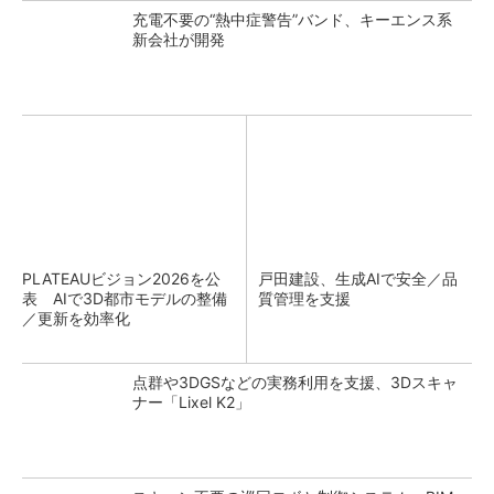
充電不要の“熱中症警告”バンド、キーエンス系
新会社が開発
PLATEAUビジョン2026を公
戸田建設、生成AIで安全／品
表 AIで3D都市モデルの整備
質管理を支援
／更新を効率化
点群や3DGSなどの実務利用を支援、3Dスキャ
ナー「Lixel K2」