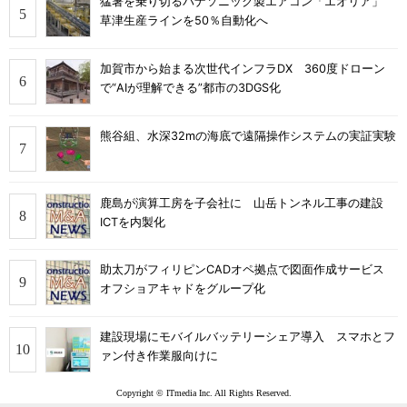
猛暑を乗り切るパナソニック製エアコン「エオリア」
草津生産ラインを50％自動化へ
加賀市から始まる次世代インフラDX 360度ドローン
で“AIが理解できる”都市の3DGS化
熊谷組、水深32mの海底で遠隔操作システムの実証実験
鹿島が演算工房を子会社に 山岳トンネル工事の建設
ICTを内製化
助太刀がフィリピンCADオペ拠点で図面作成サービス
オフショアキャドをグループ化
建設現場にモバイルバッテリーシェア導入 スマホとフ
ァン付き作業服向けに
Copyright © ITmedia Inc. All Rights Reserved.