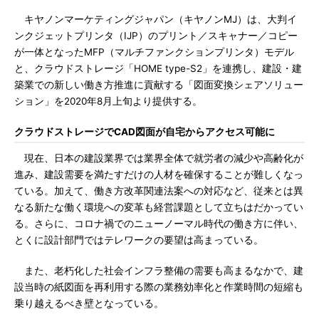
キヤノンマーケティングジャパン（キヤノンMJ）は、大判イ
ンクジェットプリンタ（IJP）のプリント／スキャナー／コピー
が一体となったMFP（マルチファンクションプリンタ）モデル
と、クラウドストレージ「HOME type-S2」を連携し、建設・建
築業での新しい働き方推進に貢献する「図面変換シェアソリュー
ション」を2020年8月上旬より提供する。
クラウドストレージでCAD図面が自宅からアクセス可能に
現在、日本の建設業界では業界全体で就労者の減少や高齢化が
進み、建設需要を満たすだけの人材を確保することが難しくなっ
ている。加えて、働き方改革関連法案への対応など、従来とは異
なる新たな働く環境への変革も経営課題として立ちはだかってい
る。さらに、コロナ禍でのニューノーマル時代の働き方に伴い、
とくに設計部門ではテレワークの要望は高まっている。
また、老朽化した社会インフラ整備の需要も高まるなかで、建
設当時の紙図面を再利用する際の業務効率化と作業時間の短縮も
乗り越えるべき壁となっている。