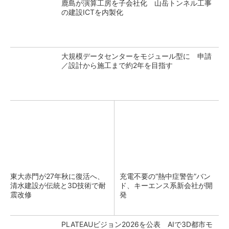
鹿島が演算工房を子会社化 山岳トンネル工事
の建設ICTを内製化
大規模データセンターをモジュール型に 申請
／設計から施工まで約2年を目指す
東大赤門が27年秋に復活へ、
充電不要の“熱中症警告”バン
清水建設が伝統と3D技術で耐
ド、キーエンス系新会社が開
震改修
発
PLATEAUビジョン2026を公表 AIで3D都市モ