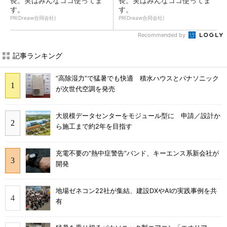
長。実はみんなココ使ってま
長。実はみんなココ使ってま
す。
す。
PR(Dreaw合同会社)
PR(Dreaw合同会社)
Recommended by
記事ランキング
“高除湿力”で猛暑でも快適 積水ハウスとパナソニック
が次世代空調を発売
大規模データセンターをモジュール型に 申請／設計か
ら施工まで約2年を目指す
充電不要の“熱中症警告”バンド、キーエンス系新会社が
開発
地場ゼネコン22社が集結、建設DXやAIの実践事例を共
有