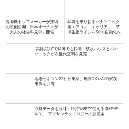
昇降機トップメーカーが技術
猛暑を乗り切るパナソニック
の裏側公開 日本オーチスが
製エアコン「エオリア」 草
「大人の社会科見学」開催
津生産ラインを50％自動化へ
“高除湿力”で猛暑でも快適 積水ハウスとパナ
ソニックが次世代空調を発売
地場ゼネコン22社が集結、建設DXやAIの実践
事例を共有
点群データを設計・維持管理で“使える3Dモデ
ル”に アイサンテクノロジーの新提案