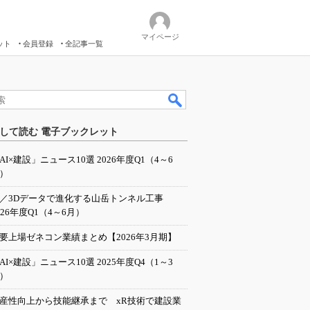
マイページ
ット
会員登録
全記事一覧
して読む 電子ブックレット
AI×建設」ニュース10選 2026年度Q1（4～6
）
I／3Dデータで進化する山岳トンネル工事
026年度Q1（4～6月）
要上場ゼネコン業績まとめ【2026年3月期】
AI×建設」ニュース10選 2025年度Q4（1～3
）
産性向上から技能継承まで xR技術で建設業