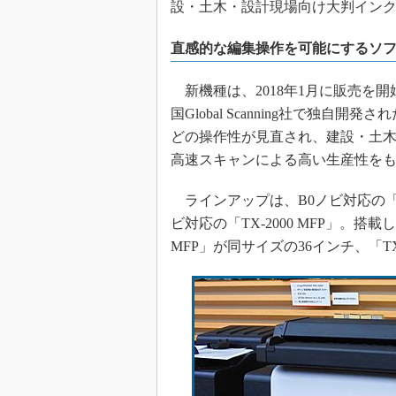
設・土木・設計現場向け大判インク
直感的な編集操作を可能にするソフト
新機種は、2018年1月に販売を開始し
国Global Scanning社で独
どの操作性が見直され、建設・土
高速スキャンによる高い生産性を
ラインアップは、B0ノビ対応の「TX-4
ビ対応の「TX-2000 MFP」。搭載し
MFP」が同サイズの36インチ、「TX-