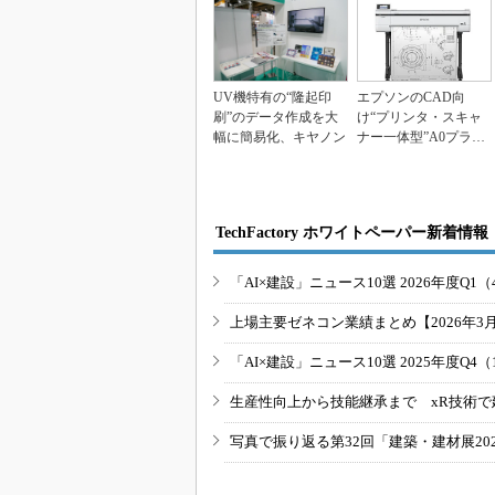
UV機特有の“隆起印
エプソンのCAD向
刷”のデータ作成を大
け“プリンタ・スキャ
幅に簡易化、キヤノン
ナー一体型”A0プラス
機、0.88m2の省...
TechFactory ホワイトペーパー新着情報
「AI×建設」ニュース10選 2026年度Q1（
上場主要ゼネコン業績まとめ【2026年3
「AI×建設」ニュース10選 2025年度Q4（
生産性向上から技能継承まで xR技術で
写真で振り返る第32回「建築・建材展20