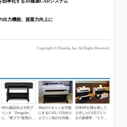
を効率化する3D建築CADシステム
画像の出力機能、提案力向上に
Copyright © ITmedia, Inc. All Rights Reserved.
HPの建設向け大判プ
30mのスキャンを可能
日本HPが満を持して
リンタ「DesignJet」
にするCAD／GIS向け
上市したCADプリン
に、“再プラ”採用のニ
エプソン初の大判複合
タの新標準、“ドライ
ューモデル...
機
バーなし”でスマホ