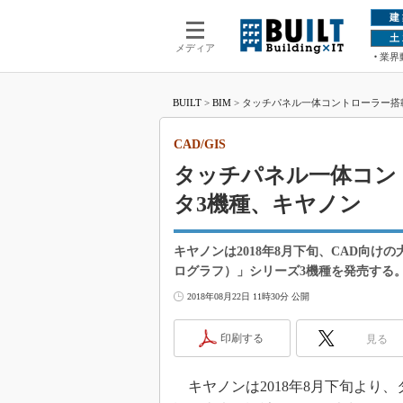
建
土
メディア
業界
BUILT
>
BIM
>
タッチパネル一体コントローラー搭載の
CAD/GIS
タッチパネル一体コン
タ3機種、キヤノン
キヤノンは2018年8月下旬、CAD向けの
ログラフ）」シリーズ3機種を発売する
2018年08月22日 11時30分 公開
印刷する
見る
キヤノンは2018年8月下旬より