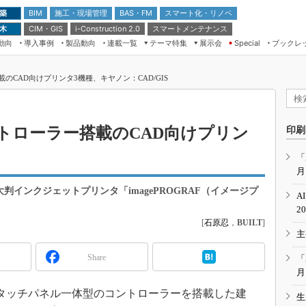
 築
施工・現場管理
BAS・FM
スマート化・リノベ
BIM
 木
CIM・GIS
スマートメンテナンス
i-Construction 2.0
動向
導入事例
製品動向
連載一覧
テーマ特集
展示会
ブックレ
Special
建設Tech NEXT BREAK
メンテナンス・レジリエンス
TOKYO2026
CAD向けプリンタ3機種、キヤノン：CAD/GIS
ドローンがもたらす建設業界の“ゲー
第8回 国際 建設・測量展
ムチェンジ” Ver.2.0
（CSPI2026）
脱3Kから新3Kへ導く建設×IT
第10回 JAPAN BUILD TOKYO－建
トローラー搭載のCAD向けプリン
印刷
築・土木・不動産の先端技術展－
“Society5.0”時代のスマートビル
Japan Drone 2023
VR／ARが描くモノづくりのミライ
「
月
メンテナンス・レジリエンスOSAKA
2020
大判インクジェットプリンタ「imagePROGRAF（イメージプ
A
日本 ものづくりワールド 2020
。
2
[
石原忍
，
BUILT
]
メンテナンス・レジリエンスTOKYO
主
2019
IGAS2018
Share
「
月
、タッチパネル一体型のコントローラーを搭載した建
生