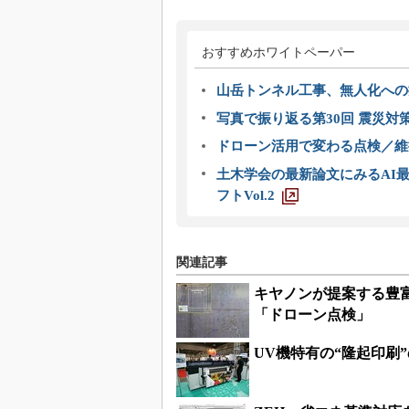
おすすめホワイトペーパー
山岳トンネル工事、無人化への挑
写真で振り返る第30回 震災対
ドローン活用で変わる点検／維持
土木学会の最新論文にみるAI最
フトVol.2
関連記事
キヤノンが提案する豊
「ドローン点検」
UV機特有の“隆起印刷