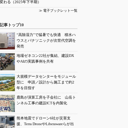
変わる（2025年下半期）
≫ 電子ブックレット一覧
記事トップ10
“高除湿力”で猛暑でも快適 積水ハ
ウスとパナソニックが次世代空調を
発売
地場ゼネコン22社が集結、建設DX
やAIの実践事例を共有
大規模データセンターをモジュール
型に 申請／設計から施工まで約2
年を目指す
鹿島が演算工房を子会社に 山岳ト
ンネル工事の建設ICTを内製化
熊本地震でドローン6社が災害支
援、Terra DroneやLiberawareらが出