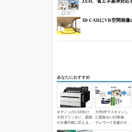
ZEH、省エネ基準対応
3D CADにVR空間
あなたにおすすめ
キヤノンのCAD向け
大判IJPでスキャンし
大判プリンタに、図面
た図面をCAD変換、
の大量印刷に応える新
テレワーク支援のキヤ
ラインアップ「TZシ...
ノンクラウドサービ...