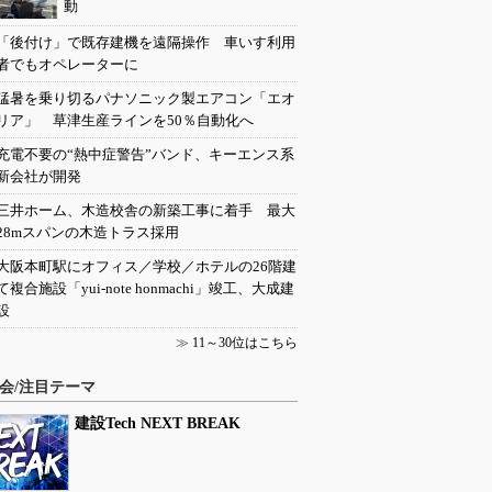
動
「後付け」で既存建機を遠隔操作 車いす利用
者でもオペレーターに
猛暑を乗り切るパナソニック製エアコン「エオ
リア」 草津生産ラインを50％自動化へ
充電不要の“熱中症警告”バンド、キーエンス系
新会社が開発
三井ホーム、木造校舎の新築工事に着手 最大
28mスパンの木造トラス採用
大阪本町駅にオフィス／学校／ホテルの26階建
て複合施設「yui-note honmachi」竣工、大成建
設
≫
11～30位はこちら
会/注目テーマ
建設Tech NEXT BREAK