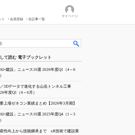
マイページ
ット
会員登録
全記事一覧
して読む 電子ブックレット
AI×建設」ニュース10選 2026年度Q1（4～6
）
I／3Dデータで進化する山岳トンネル工事
026年度Q1（4～6月）
要上場ゼネコン業績まとめ【2026年3月期】
AI×建設」ニュース10選 2025年度Q4（1～3
）
産性向上から技能継承まで xR技術で建設業