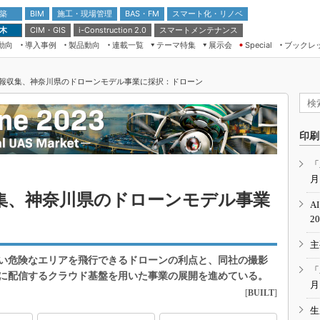
 築
施工・現場管理
BAS・FM
スマート化・リノベ
BIM
 木
CIM・GIS
スマートメンテナンス
i-Construction 2.0
動向
導入事例
製品動向
連載一覧
テーマ特集
展示会
ブックレ
Special
建設Tech NEXT BREAK
メンテナンス・レジリエンス
TOKYO2026
報収集、神奈川県のドローンモデル事業に採択：ドローン
ドローンがもたらす建設業界の“ゲー
第8回 国際 建設・測量展
ムチェンジ” Ver.2.0
（CSPI2026）
脱3Kから新3Kへ導く建設×IT
第10回 JAPAN BUILD TOKYO－建
印刷
築・土木・不動産の先端技術展－
“Society5.0”時代のスマートビル
Japan Drone 2023
VR／ARが描くモノづくりのミライ
「
月
メンテナンス・レジリエンスOSAKA
2020
集、神奈川県のドローンモデル事業
A
日本 ものづくりワールド 2020
2
メンテナンス・レジリエンスTOKYO
主
2019
い危険なエリアを飛行できるドローンの利点と、同社の撮影
IGAS2018
「
に配信するクラウド基盤を用いた事業の展開を進めている。
月
[
BUILT
]
生