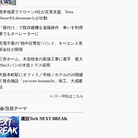
熊本地震でドローン6社が災害支援、Terra
DroneやLiberawareらが出動
「後付け」で既存建機を遠隔操作 車いす利用
者でもオペレーターに
充電不要の“熱中症警告”バンド、キーエンス系
新会社が開発
三井ホーム、木造校舎の新築工事に着手 最大
28mスパンの木造トラス採用
大阪本町駅にオフィス／学校／ホテルの26階建
て複合施設「yui-note honmachi」竣工、大成建
設
≫
11～30位はこちら
会/注目テーマ
建設Tech NEXT BREAK