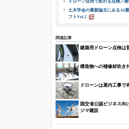
ドローン活用で変わる点検／維持
土木学会の最新論文にみるAI最
フトVol.2
関連記事
建築用ドローン点検は
構造物への補修材吹き
ドローンは屋内工事で
国交省公認ビジネス向
ジマ建設