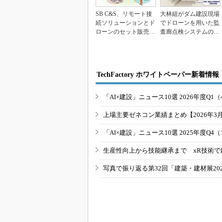
SB C&S、リモート接
大林組がダム建設現場
続ソリューションとド
でドローンを用いた監
ローンのセット販売を
査廊点検システムの実
開始
証実験を実施
TechFactory ホワイトペーパー新着情報
「AI×建設」ニュース10選 2026年度Q1（
上場主要ゼネコン業績まとめ【2026年3
「AI×建設」ニュース10選 2025年度Q4（
生産性向上から技能継承まで xR技術で
写真で振り返る第32回「建築・建材展20