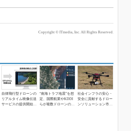
Copyright © ITmedia, Inc. All Rights Reserved.
自律飛行型ドローンの
“南海トラフ地震”を想
社会インフラの安心・
リアルタイム映像伝送
定、国際航業やKDDI
安全に貢献するドロー
サービスの提供開始、
らが複数ドローンの完
ンソリューション市場
NTTドコモ
全自動航行を実験
を開拓、FCNTと東...