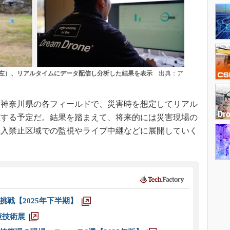
左）、リアルタイムにデータ配信し分析した結果を表示
出典：ア
神奈川県の各フィールドで、災害時を想定してリアル
証する予定だ。結果を踏まえて、将来的には災害現場の
立入禁止区域での監視やライブ中継などに展開していく
戦【2025年下半期】
策技術展