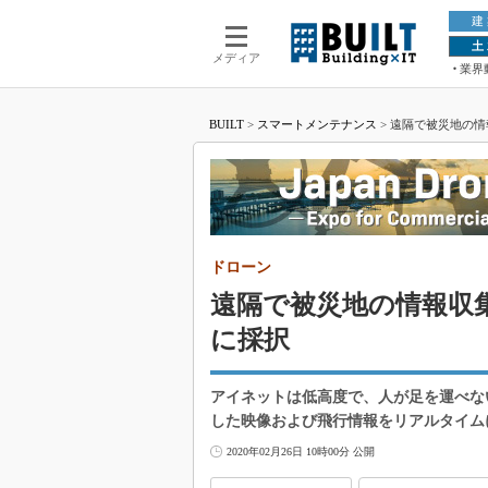
建
土
メディア
業界
BUILT
>
スマートメンテナンス
>
遠隔で被災地の情
ドローン
遠隔で被災地の情報収
に採択
アイネットは低高度で、人が足を運べな
した映像および飛行情報をリアルタイム
2020年02月26日 10時00分 公開