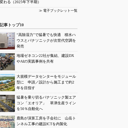
変わる（2025年下半期）
≫ 電子ブックレット一覧
記事トップ10
“高除湿力”で猛暑でも快適 積水ハ
ウスとパナソニックが次世代空調を
発売
地場ゼネコン22社が集結、建設DX
やAIの実践事例を共有
大規模データセンターをモジュール
型に 申請／設計から施工まで約2
年を目指す
猛暑を乗り切るパナソニック製エア
コン「エオリア」 草津生産ライン
を50％自動化へ
鹿島が演算工房を子会社に 山岳ト
ンネル工事の建設ICTを内製化