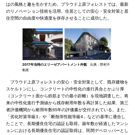
はの風格と趣を生かすため、プラウド上原フォレストでは、最新
のリノベーション技術を活用。住居としての安心・安全対策と居
住空間の自由度や快適度を併存させることに成功した。
2017年当時のエリーゼアパートメント外観
出典：野村不
動産
プラウド上原フォレストの安心・安全対策として、既存建物を
スケルトンにし、コンクリートの中性化の進行具合とかぶり厚
（コンクリート面から鉄筋までの最小距離）を現地調査した。将
来の中性化進行予測値から残存耐用年数を再計算した結果、第三
者評価機関から耐用年数65年の評価書が交付されている。また、
「劣化対策等級3」や「断熱等性能等級4」などの基準に適合し
たことで、長期優良住宅の認証も取得。築年数が経過したマンシ
ョンにおける長期優良住宅の認証取得は、民間デベロッパーとし