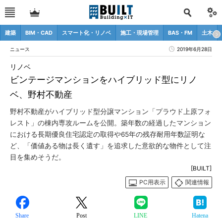
建築
BIM・CAD
スマート化・リノベ
施工・現場管理
BAS・FM
土木
ニュース
2019年6月28日
リノベ
ビンテージマンションをハイブリッド型にリノ
ベ、野村不動産
野村不動産がハイブリッド型分譲マンション「プラウド上原フォ
レスト」の棟内専攻ルームを公開。築年数の経過したマンション
における長期優良住宅認定の取得や65年の残存耐用年数証明な
ど、「価値ある物は長く遺す」を追求した意欲的な物件として注
目を集めそうだ。
[BUILT]
PC用表示
関連情報
Share
Post
LINE
Hatena