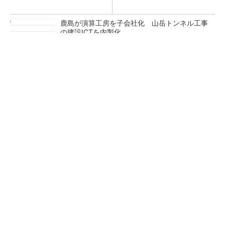
鹿島が演算工房を子会社化 山岳トンネル工事
の建設ICTを内製化
充電不要の“熱中症警告”バンド、キーエンス系
新会社が開発
昇降機トップメーカーが技術の裏側公開 日本
オーチスが「大人の社会科見学」開催