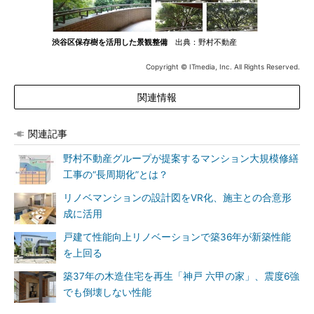
渋谷区保存樹を活用した景観整備
出典：野村不動産
Copyright © ITmedia, Inc. All Rights Reserved.
関連情報
関連記事
野村不動産グループが提案するマンション大規模修繕
工事の“長周期化”とは？
リノベマンションの設計図をVR化、施主との合意形
成に活用
戸建て性能向上リノベーションで築36年が新築性能
を上回る
築37年の木造住宅を再生「神戸 六甲の家」、震度6強
でも倒壊しない性能