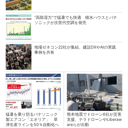
“高除湿力”で猛暑でも快適 積水ハウスとパナ
ソニックが次世代空調を発売
地場ゼネコン22社が集結、建設DXやAIの実践
事例を共有
猛暑を乗り切るパナソニック
熊本地震でドローン6社が災害
製エアコン「エオリア」 草
支援、テラドローンやLiberaw
津生産ラインを50％自動化へ
areらが出動