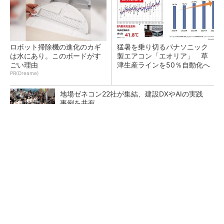
ロボット掃除機の進化のカギ
猛暑を乗り切るパナソニック
は水にあり。このボードがす
製エアコン「エオリア」 草
ごい理由
津生産ラインを50％自動化へ
PR(Dreame)
地場ゼネコン22社が集結、建設DXやAIの実践
事例を共有
昇降機トップメーカーが技術の裏側公開 日本
オーチスが「大人の社会科見学」開催
熊本地震でドローン6社が災害支援、テラドロ
ーンやLiberawareらが出動