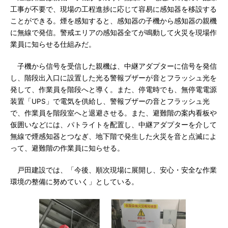
工事が不要で、現場の工程進捗に応じて容易に感知器を移設する
ことができる。煙を感知すると、感知器の子機から感知器の親機
に無線で発信。警戒エリアの感知器全てが鳴動して火災を現場作
業員に知らせる仕組みだ。
子機から信号を受信した親機は、中継アダプターに信号を発信
し、階段出入口に設置した光る警報ブザーが音とフラッシュ光を
発して、作業員を階段へと導く。また、停電時でも、無停電電源
装置「UPS」で電気を供給し、警報ブザーの音とフラッシュ光
で、作業員を階段室へと退避させる。また、避難階の案内看板や
仮囲いなどには、パトライトを配置し、中継アダプターを介して
無線で煙感知器とつなぎ、地下階で発生した火災を音と点滅によ
って、避難階の作業員に知らせる。
戸田建設では、「今後、順次現場に展開し、安心・安全な作業
環境の整備に努めていく」としている。