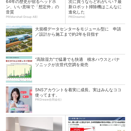
64年の歴史が宿るヘッドホ
次に買うならどれがいい？最
ン、いい意味で「想定外」の
新ロボット掃除機はこんなに
音質
進化した
PR(Marshall Group AB)
PR(Dreame)
大規模データセンターをモジュール型に 申請
／設計から施工まで約2年を目指す
“高除湿力”で猛暑でも快適 積水ハウスとパナ
ソニックが次世代空調を発売
SNSアカウントを着実に成長。実はみんなココ
使ってます。
PR(Dreaw合同会社)