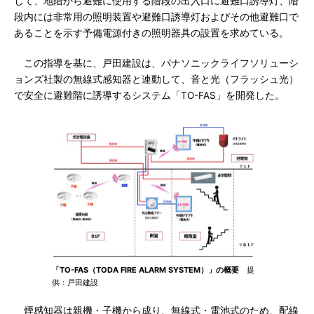
して、地階から避難に使用する階段の出入口に避難口誘導灯、階
段内には非常用の照明装置や避難口誘導灯およびその他避難口で
あることを示す予備電源付きの照明器具の設置を求めている。
この指導を基に、戸田建設は、パナソニックライフソリューシ
ョンズ社製の無線式感知器と連動して、音と光（フラッシュ光）
で安全に避難階に誘導するシステム「TO-FAS」を開発した。
「TO-FAS（TODA FIRE ALARM SYSTEM）」の概要
提
供：戸田建設
煙感知器は親機・子機から成り、無線式・電池式のため、配線