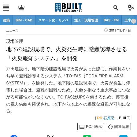
建築
BIM・CAD
スマート化・リノベ
施工・現場管理
BAS・FM
土木
ニュース
2019年5月14日
現場管理
地下の建設現場で、火災発生時に避難誘導させる
「火災報知システム」を開発
戸田建設は、地下階の建設現場で火災があった際に、作業員をい
ち早く避難誘導するシステム「TO-FAS（TODA FIRE ALARM
SYSTEM）」を開発した。地下階の建設現場で、火災が発生し停
電した場合は、避難が困難なため、人命を損なう重大事故につな
がる可能性が少なくない。TO-FASはUPSを備えるため、停電後
の電力供給も確保され、地下から地上への迅速な避難が可能にな
る。
[
石原忍
，BUILT]
PC用表示
関連情報