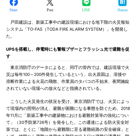
Share
Post
LINE
Hatena
戸田建設は、新築工事中の建設現場における地下階の火災報知
システム「TO-FAS（TODA FIRE ALARM SYSTEM）」を開発し
た。
UPSを搭載し、停電時にも警報ブザーとフラッシュ光で避難を促
す
東京消防庁のデータによると、同庁の管内では、建設現場で火
災は毎年100～200件発生しているという。出火原因は、溶接や
溶断作業による火花の飛散、作業員のタバコの不始末、夜間施錠
されていない現場への放火などと指摘されている。
こうした火災発生の状況を受け、東京消防庁では、火災によっ
て現場内の照明が消え、避難が困難になる事態を防ぐため、2018
年11月に「新築工事中の建築物における避難対策等の強化につい
て」（30予防第726号）を発令した。この通達による防火安全対
策では、とくに「地階から避難階に至る避難経路の安全確保」と