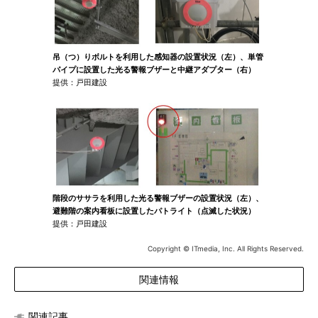
吊（つ）りボルトを利用した感知器の設置状況（左）、単管
パイプに設置した光る警報ブザーと中継アダプター（右）
提供：戸田建設
階段のササラを利用した光る警報ブザーの設置状況（左）、
避難階の案内看板に設置したパトライト（点滅した状況）
提供：戸田建設
Copyright © ITmedia, Inc. All Rights Reserved.
関連情報
関連記事