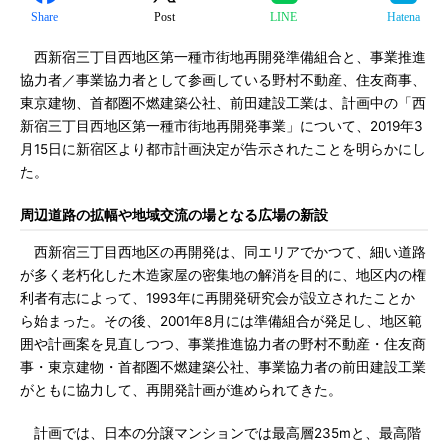
Share
Post
LINE
Hatena
西新宿三丁目西地区第一種市街地再開発準備組合と、事業推進
協力者／事業協力者として参画している野村不動産、住友商事、
東京建物、首都圏不燃建築公社、前田建設工業は、計画中の「西
新宿三丁目西地区第一種市街地再開発事業」について、2019年3
月15日に新宿区より都市計画決定が告示されたことを明らかにし
た。
周辺道路の拡幅や地域交流の場となる広場の新設
西新宿三丁目西地区の再開発は、同エリアでかつて、細い道路
が多く老朽化した木造家屋の密集地の解消を目的に、地区内の権
利者有志によって、1993年に再開発研究会が設立されたことか
ら始まった。その後、2001年8月には準備組合が発足し、地区範
囲や計画案を見直しつつ、事業推進協力者の野村不動産・住友商
事・東京建物・首都圏不燃建築公社、事業協力者の前田建設工業
がともに協力して、再開発計画が進められてきた。
計画では、日本の分譲マンションでは最高層235mと、最高階