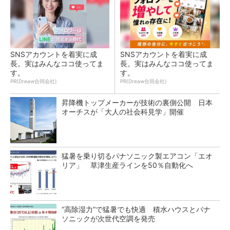
SNSアカウントを着実に成
SNSアカウントを着実に成
長。実はみんなココ使ってま
長。実はみんなココ使ってま
す。
す。
PR(Dreaw合同会社)
PR(Dreaw合同会社)
昇降機トップメーカーが技術の裏側公開 日本
オーチスが「大人の社会科見学」開催
猛暑を乗り切るパナソニック製エアコン「エオ
リア」 草津生産ラインを50％自動化へ
“高除湿力”で猛暑でも快適 積水ハウスとパナ
ソニックが次世代空調を発売