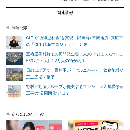
関連情報
関連記事
CLTで“循環型社会”を実現！隈研吾×三菱地所×真庭市
の「CLT 晴海プロジェクト」始動
五輪選手村跡地の再開発全容、東京の“どまんなか”に
5632戸・人口1.2万人の街が誕生
日の出ふ頭で、野村不が「バルニバービ」飲食施設や
芝生広場を整備
野村不動産グループが提案するマンション大規模修繕
工事の“長周期化”とは？
あなたにおすすめ