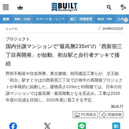
建築
BIM・CAD
スマート化・リノベ
施工・現場管理
BAS・FM
土木
ニュース
2019年3月22日
プロジェクト
国内分譲マンションで“最高層235m”の「西新宿三
丁目再開発」が始動、初台駅と歩行者デッキで接
続
野村不動産や住友商事、東京建物、前田建設工業らが、京王線
「初台」駅すぐそばの西新宿三丁目で計画中の再開発プロジェク
トが本格的に始動した。建物高さ235mと65階建ては、日本の分
譲マンションでは最高層・最高階数となる見込み。工事は2029
年度の完成を目指し、2022年度に着工する予定。
[BUILT]
PC用表示
関連情報