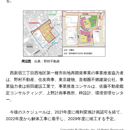
る。
周辺図
出典：野村不動産
西新宿三丁目西地区第一種市街地再開発事業の事業推進協力者
は、野村不動産、住友商事、東京建物、首都圏不燃建築公社。事
業協力者は前田建設工業で、事業推進コンサルは、佐藤不動産鑑
定コンサルティング、上野計画事務所、梓設計、環境管理センタ
ー。
今後のスケジュールは、2021年度に権利変換計画認可を経て、
2022年度から解体工事に着手し、2029年度に竣工する予定。
Copyright © ITmedia, Inc. All Rights Reserved.