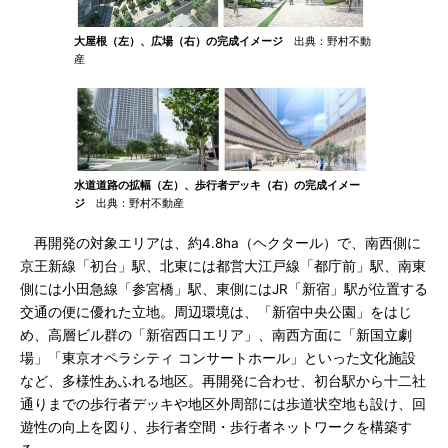
大屋根（左）、広場（右）の完成イメージ
出典：野村不動
産
水道道路の拡幅（左）、歩行者デッキ（右）の完成イメー
ジ
出典：野村不動産
再開発の対象エリアは、約4.8ha（ヘクタール）で、南西側に
京王新線「初台」駅、北東には都営大江戸線「都庁前」駅、南東
側には小田急線「参宮橋」駅、東側にはJR「新宿」駅が位置する
交通の便に優れた立地。周辺環境は、「新宿中央公園」をはじ
め、高層ビル群の「新宿西口エリア」、南西方面に「新国立劇
場」「東京オペラシティ コンサートホール」といった文化施設
など、多様性あふれる地区。再開発に合わせ、初台駅から十二社
通りまでの歩行者デッキや地区外周部には歩道状空地も設け、回
遊性の向上を図り、歩行者空間・歩行者ネットワークを構築す