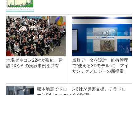
地場ゼネコン22社が集結、建
点群データを設計・維持管理
設DXやAIの実践事例を共有
で“使える3Dモデル”に アイ
サンテクノロジーの新提案
熊本地震でドローン6社が災害支援、テラドロ
ーンやLiberawareらが出動
鹿島が演算工房を子会社化 山岳トンネル工事
の建設ICTを内製化