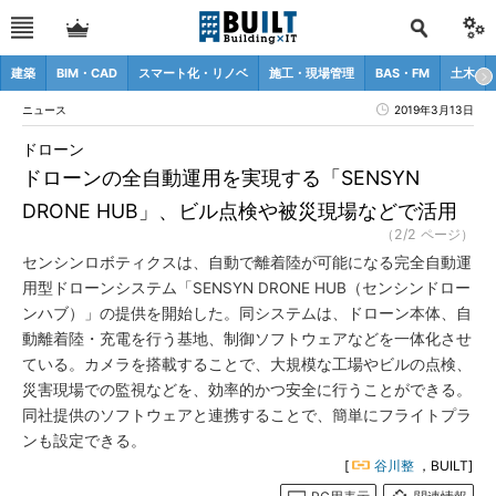
建築
BIM・CAD
スマート化・リノベ
施工・現場管理
BAS・FM
土木
ニュース
2019年3月13日
ドローン
ドローンの全自動運用を実現する「SENSYN
DRONE HUB」、ビル点検や被災現場などで活用
（2/2 ページ）
センシンロボティクスは、自動で離着陸が可能になる完全自動運
用型ドローンシステム「SENSYN DRONE HUB（センシンドロー
ンハブ）」の提供を開始した。同システムは、ドローン本体、自
動離着陸・充電を行う基地、制御ソフトウェアなどを一体化させ
ている。カメラを搭載することで、大規模な工場やビルの点検、
災害現場での監視などを、効率的かつ安全に行うことができる。
同社提供のソフトウェアと連携することで、簡単にフライトプラ
ンも設定できる。
[
谷川整
，BUILT]