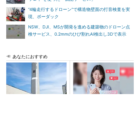
“4輪走行するドローン”で構造物壁面の打音検査を実
現、ボーダック
NSW、DJI、MSが開発を進める建築物のドローン点
検サービス、0.2mmのひび割れAI検出し3Dで表示
あなたにおすすめ
昇降機トップメーカーが技術
SNSアカウントを着実に成
の裏側公開 日本オーチスが
長。実はみんなココ使ってま
「大人の社会科見学」開催
す。
PR(Dreaw合同会社)
SNSアカウントを着実に成長。実はみんなココ