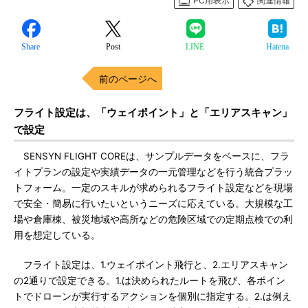
PC用表示
関連情報
Share
Post
LINE
Hatena
前のページへ
フライト設定は、「ウェイポイント」と「エリアスキャン」
で設定
SENSYN FLIGHT COREは、サンプルデータをベースに、フラ
イトプランの設定や実績データの一元管理などを行う統合プラッ
トフォーム。一定のスキルが求められるフライト設定などを現場
で安全・簡易に行いたいというニーズに応えている。大規模な工
場や倉庫棟、被災地域や高所などの危険区域での定期点検での利
用を想定している。
フライト設定は、1.ウェイポイント飛行と、2.エリアスキャン
の2通りで設定できる。1.は決められたルートを飛び、各ポイン
トでドローンが実行するアクションを個別に指定する。2.は例え