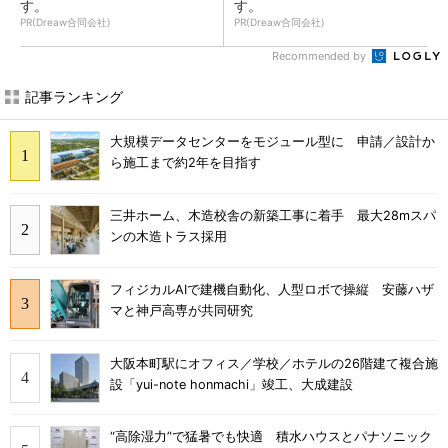
す。
す。
PR(Dreaw合同会社)
PR(Dreaw合同会社)
Recommended by
記事ランキング
大規模データセンターをモジュール型に 申請／設計か
ら施工まで約2年を目指す
三井ホーム、木造校舎の新築工事に着手 最大28mスパ
ンの木造トラス採用
フィジカルAIで建機自動化、人型ロボで操縦 安藤ハザ
マと神戸高専が共同研究
大阪本町駅にオフィス／学校／ホテルの26階建て複合施
設「yui-note honmachi」竣工、大成建設
“高除湿力”で猛暑でも快適 積水ハウスとパナソニック