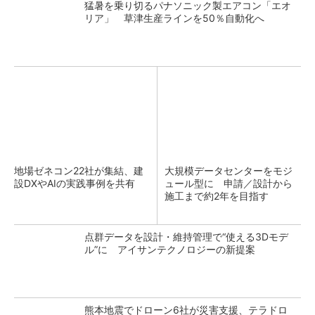
猛暑を乗り切るパナソニック製エアコン「エオ
リア」 草津生産ラインを50％自動化へ
地場ゼネコン22社が集結、建
大規模データセンターをモジ
設DXやAIの実践事例を共有
ュール型に 申請／設計から
施工まで約2年を目指す
点群データを設計・維持管理で“使える3Dモデ
ル”に アイサンテクノロジーの新提案
熊本地震でドローン6社が災害支援、テラドロ