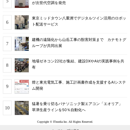
が次世代空調を発売
東京ミッドタウン八重洲でデジタルツイン活用のロボッ
ト配送サービス
建機の遠隔化から山岳工事の獣害対策まで カナモトグ
ループが共同出展
地場ゼネコン22社が集結、建設DXやAIの実践事例を共
有
燈と東光電気工事、施工計画書作成を支援するAIシステ
ム開発
猛暑を乗り切るパナソニック製エアコン「エオリア」
草津生産ラインを50％自動化へ
Copyright © ITmedia Inc. All Rights Reserved.