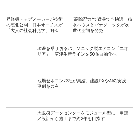
昇降機トップメーカーが技術
“高除湿力”で猛暑でも快適 積
の裏側公開 日本オーチスが
水ハウスとパナソニックが次
「大人の社会科見学」開催
世代空調を発売
猛暑を乗り切るパナソニック製エアコン「エオ
リア」 草津生産ラインを50％自動化へ
地場ゼネコン22社が集結、建設DXやAIの実践
事例を共有
大規模データセンターをモジュール型に 申請
／設計から施工まで約2年を目指す