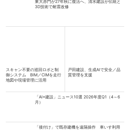
東大赤門が27年秋に復活へ、清水建設が伝統と
3D技術で耐震改修
スキャン不要の巡回ロボと制
戸田建設、生成AIで安全／品
御システム BIM／CIMを走行
質管理を支援
地図や現場管理に活用
「AI×建設」ニュース10選 2026年度Q1（4～6
月）
「後付け」で既存建機を遠隔操作 車いす利用