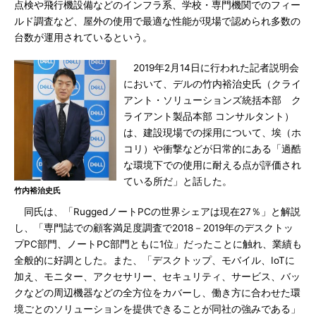
点検や飛行機設備などのインフラ系、学校・専門機関でのフィー
ルド調査など、屋外の使用で最適な性能が現場で認められ多数の
台数が運用されているという。
2019年2月14日に行われた記者説明会
において、デルの竹内裕治史氏（クライ
アント・ソリューションズ統括本部 ク
ライアント製品本部 コンサルタント）
は、建設現場での採用について、埃（ホ
コリ）や衝撃などが日常的にある「過酷
な環境下での使用に耐える点が評価され
ている所だ」と話した。
竹内裕治史氏
同氏は、「RuggedノートPCの世界シェアは現在27％」と解説
し、「専門誌での顧客満足度調査で2018－2019年のデスクトッ
プPC部門、ノートPC部門ともに1位」だったことに触れ、業績も
全般的に好調とした。また、「デスクトップ、モバイル、IoTに
加え、モニター、アクセサリー、セキュリティ、サービス、バッ
クなどの周辺機器などの全方位をカバーし、働き方に合わせた環
境ごとのソリューションを提供できることが同社の強みである」