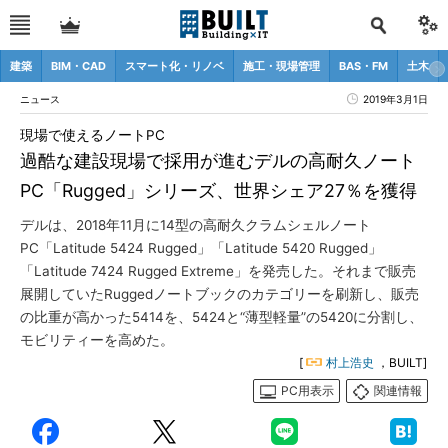
建築
BIM・CAD
スマート化・リノベ
施工・現場管理
BAS・FM
土木
ニュース
2019年3月1日
現場で使えるノートPC
過酷な建設現場で採用が進むデルの高耐久ノート
PC「Rugged」シリーズ、世界シェア27％を獲得
デルは、2018年11月に14型の高耐久クラムシェルノート
PC「Latitude 5424 Rugged」「Latitude 5420 Rugged」
「Latitude 7424 Rugged Extreme」を発売した。それまで販売
展開していたRuggedノートブックのカテゴリーを刷新し、販売
の比重が高かった5414を、5424と“薄型軽量”の5420に分割し、
モビリティーを高めた。
[
村上浩史
，BUILT]
PC用表示
関連情報