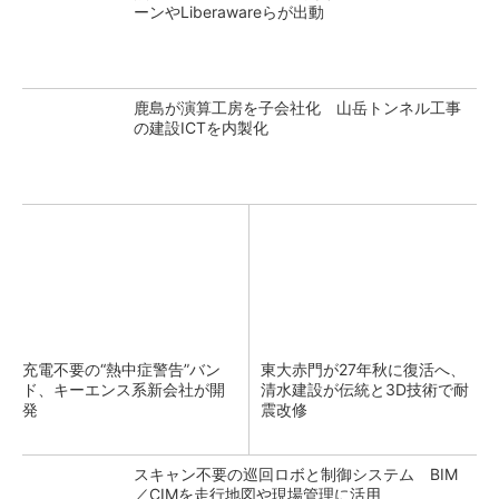
ーンやLiberawareらが出動
鹿島が演算工房を子会社化 山岳トンネル工事
の建設ICTを内製化
充電不要の“熱中症警告”バン
東大赤門が27年秋に復活へ、
ド、キーエンス系新会社が開
清水建設が伝統と3D技術で耐
発
震改修
スキャン不要の巡回ロボと制御システム BIM
／CIMを走行地図や現場管理に活用