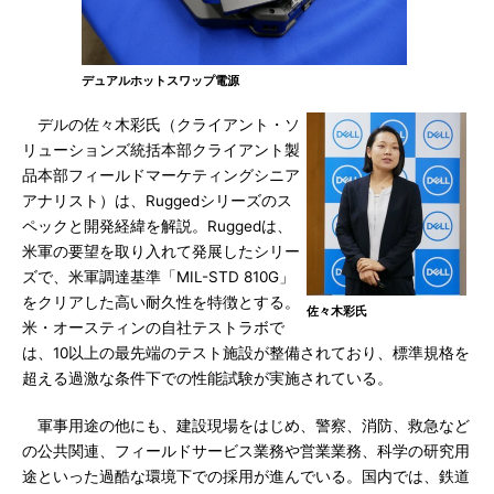
デュアルホットスワップ電源
デルの佐々木彩氏（クライアント・ソ
リューションズ統括本部クライアント製
品本部フィールドマーケティングシニア
アナリスト）は、Ruggedシリーズのス
ペックと開発経緯を解説。Ruggedは、
米軍の要望を取り入れて発展したシリー
ズで、米軍調達基準「MIL-STD 810G」
をクリアした高い耐久性を特徴とする。
佐々木彩氏
米・オースティンの自社テストラボで
は、10以上の最先端のテスト施設が整備されており、標準規格を
超える過激な条件下での性能試験が実施されている。
軍事用途の他にも、建設現場をはじめ、警察、消防、救急など
の公共関連、フィールドサービス業務や営業業務、科学の研究用
途といった過酷な環境下での採用が進んでいる。国内では、鉄道