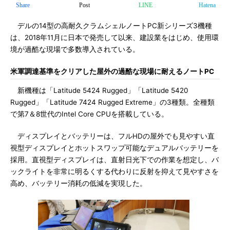
Share
Post
LINE
Hatena
デルの14型の高耐久クラムシェルノートPC新シリーズ3機種
は、2018年11月に日本で発売して以来、建設業をはじめ、使用環
境が過酷な現場で多数導入されている。
米軍調達基準をクリアした屋外の過酷な現場に耐えるノートPC
新機種は「Latitude 5424 Rugged」「Latitude 5420
Rugged」「Latitude 7424 Rugged Extreme」の3種類。全種類
で第7＆8世代のIntel Core CPUを搭載している。
ディスプレイとバッテリーは、フルHDの屋外でも見やすい直
視型ディスプレイとホットスワップ可能なデュアルバッテリーを
採用。直視型ディスプレイは、直射日光下での作業を想定し、バ
ックライトを非常に明るくする代わりに反射を抑えて見やすさを
高め、バッテリー消耗の低減を実現した。