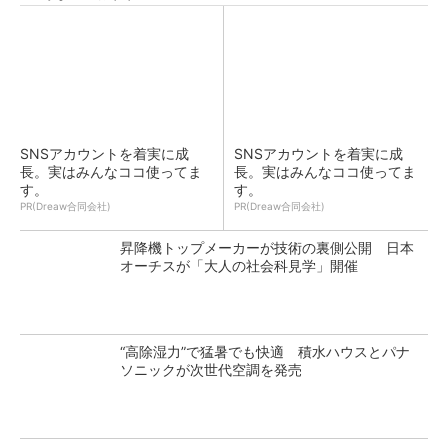
SNSアカウントを着実に成
SNSアカウントを着実に成
長。実はみんなココ使ってま
長。実はみんなココ使ってま
す。
す。
PR(Dreaw合同会社)
PR(Dreaw合同会社)
昇降機トップメーカーが技術の裏側公開 日本
オーチスが「大人の社会科見学」開催
“高除湿力”で猛暑でも快適 積水ハウスとパナ
ソニックが次世代空調を発売